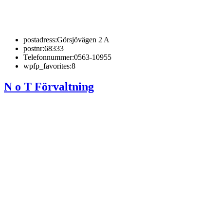
postadress:
Görsjövägen 2 A
postnr:
68333
Telefonnummer:
0563-10955
wpfp_favorites:
8
N o T Förvaltning