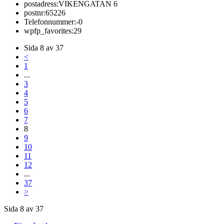
postadress:
VIKENGATAN 6
postnr:
65226
Telefonnummer:
-0
wpfp_favorites:
29
Sida 8 av 37
<
1
...
3
4
5
6
7
8
9
10
11
12
...
37
>
Sida 8 av 37