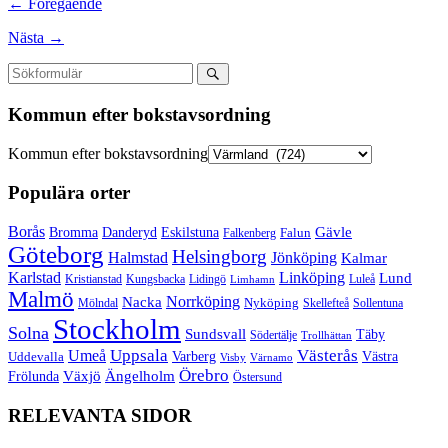
← Föregående
Nästa →
Kommun efter bokstavsordning
Kommun efter bokstavsordning
Populära orter
Borås
Gävle
Bromma
Danderyd
Eskilstuna
Falun
Falkenberg
Göteborg
Helsingborg
Halmstad
Jönköping
Kalmar
Karlstad
Linköping
Lund
Kristianstad
Kungsbacka
Lidingö
Luleå
Limhamn
Malmö
Norrköping
Nacka
Mölndal
Nyköping
Skellefteå
Sollentuna
Stockholm
Solna
Sundsvall
Täby
Södertälje
Trollhättan
Umeå
Uppsala
Västerås
Varberg
Uddevalla
Västra
Visby
Värnamo
Örebro
Växjö
Ängelholm
Frölunda
Östersund
RELEVANTA SIDOR