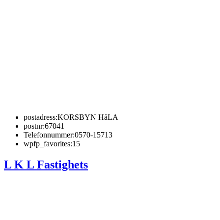
postadress:
KORSBYN HåLA
postnr:
67041
Telefonnummer:
0570-15713
wpfp_favorites:
15
L K L Fastighets