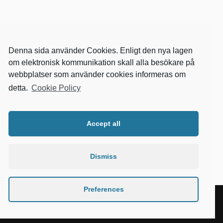
Denna sida använder Cookies. Enligt den nya lagen
om elektronisk kommunikation skall alla besökare på
webbplatser som använder cookies informeras om
detta.
Cookie Policy
RELEVANTA SIDOR
kvalster
Accept all
wikipedia
mitthem
fastighetssnabben
Dismiss
Preferences
&
DRIVEN AV
WORDPRESS
TEMA AV
ANDERS NORÉN