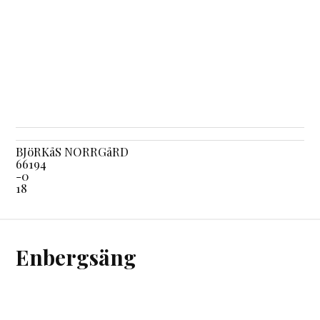
BJöRKåS NORRGåRD
66194
-0
18
Enbergsäng