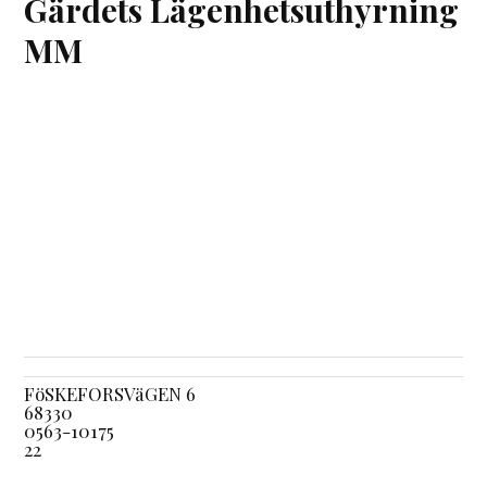
Gärdets Lägenhetsuthyrning
MM
FöSKEFORSVäGEN 6
68330
0563-10175
22