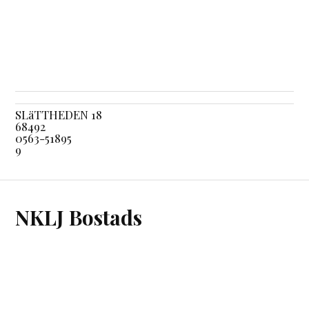
SLäTTHEDEN 18
68492
0563-51895
9
NKLJ Bostads