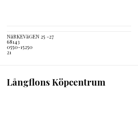
NäRKEVäGEN 25 -27
68143
0550-15250
21
Långflons Köpcentrum