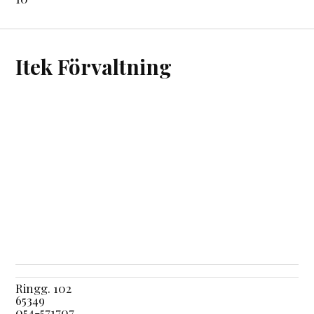
Itek Förvaltning
Ringg. 102
65349
054-571707