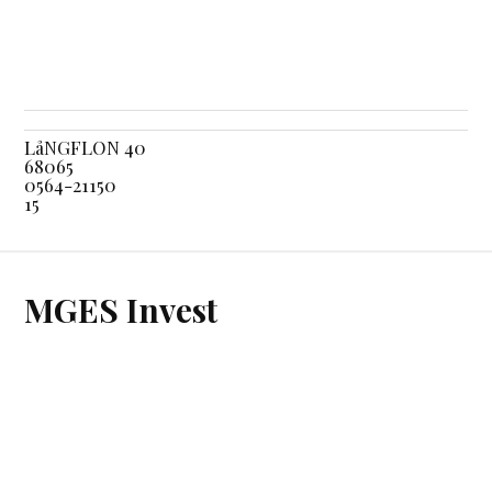
LåNGFLON 40
68065
0564-21150
15
MGES Invest