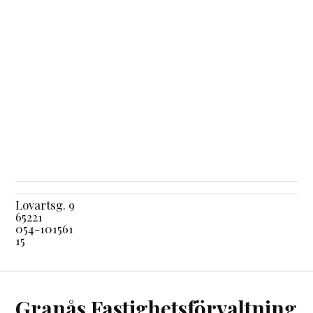
Lovartsg. 9
65221
054-101561
15
Granås Fastighetsförvaltning