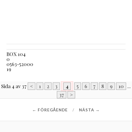
BOX 104
0
0563-52000
19
Sida 4 av 37
<
1
2
3
4
5
6
7
8
9
10
...
37
>
← FÖREGÅENDE
NÄSTA →