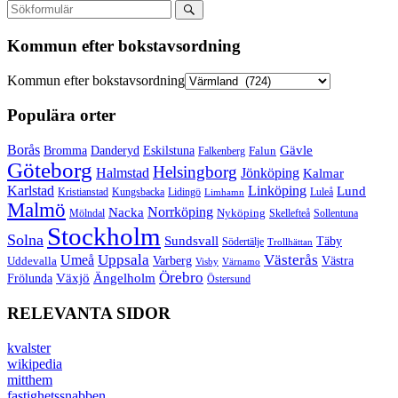
Kommun efter bokstavsordning
Kommun efter bokstavsordning
Populära orter
Borås
Gävle
Bromma
Danderyd
Eskilstuna
Falun
Falkenberg
Göteborg
Helsingborg
Halmstad
Jönköping
Kalmar
Karlstad
Linköping
Lund
Kristianstad
Kungsbacka
Lidingö
Luleå
Limhamn
Malmö
Norrköping
Nacka
Mölndal
Nyköping
Skellefteå
Sollentuna
Stockholm
Solna
Sundsvall
Täby
Södertälje
Trollhättan
Umeå
Uppsala
Västerås
Varberg
Uddevalla
Västra
Visby
Värnamo
Örebro
Växjö
Ängelholm
Frölunda
Östersund
RELEVANTA SIDOR
kvalster
wikipedia
mitthem
fastighetssnabben