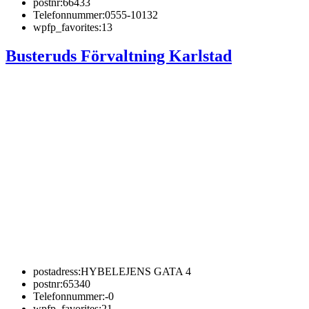
postnr:
66433
Telefonnummer:
0555-10132
wpfp_favorites:
13
Busteruds Förvaltning Karlstad
postadress:
HYBELEJENS GATA 4
postnr:
65340
Telefonnummer:
-0
wpfp_favorites:
21