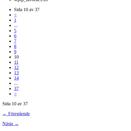
Sida 10 av 37
<
1
...
5
6
7
8
9
10
11
12
13
14
...
37
>
Sida 10 av 37
← Föregående
Nästa →