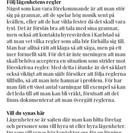
Följ lägenhetens regler
Något som kan vara förekommande är att man stör
sig på grannar, att de spelar hög musik sent på
kvällen, eller att de har vilda fester då det skall vara
tyst. Det är förstås bra att tala med sina grannar,
men också att kontakta hyresvärden i Karlstad så
att man vet vilka regler som alla bör förhålla sig till.
Man har alltså rätt att klaga så att säga, men på ett
mer formellt sätt. För det är inte meningen att man
skall behöva acceptera en situation som strider mot
föreskrivna regler. Med detta i åtanke är det så klart
också viktigt att man själv försöker att följa reglerna
tillfullo, så att man inte hamnar i problem. För har
man fått ett visst antal varningar till exempel så kan
det leda till att man kan bli vräkt, förutsatt att det
finns dokumenterat att man övergått reglerna.
Vill du synas här
Lägenheter.se är sajten där man kan hitta företag
och personer som vill hyra ut eller hyra lägenheter.
Du som vill synas här kontaktar oss för en lösning