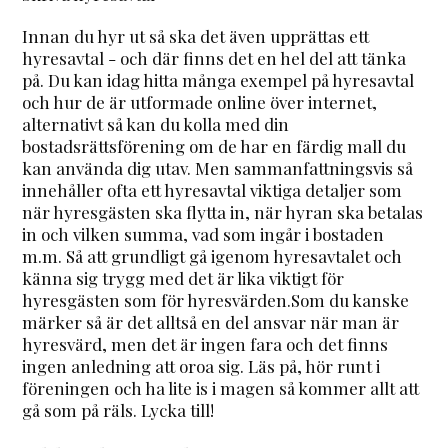
Innan du hyr ut så ska det även upprättas ett
hyresavtal - och där finns det en hel del att tänka
på. Du kan idag hitta många exempel på hyresavtal
och hur de är utformade online över internet,
alternativt så kan du kolla med din
bostadsrättsförening om de har en färdig mall du
kan använda dig utav. Men sammanfattningsvis så
innehåller ofta ett hyresavtal viktiga detaljer som
när hyresgästen ska flytta in, när hyran ska betalas
in och vilken summa, vad som ingår i bostaden
m.m. Så att grundligt gå igenom hyresavtalet och
känna sig trygg med det är lika viktigt för
hyresgästen som för hyresvärden.Som du kanske
märker så är det alltså en del ansvar när man är
hyresvärd, men det är ingen fara och det finns
ingen anledning att oroa sig. Läs på, hör runt i
föreningen och ha lite is i magen så kommer allt att
gå som på räls. Lycka till!