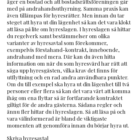
äger en bostad och att bostadsrättsföreningen går
med på andrahandsuthyrning. Samma praxis kan
även tillämpas för hyresrätter. Men innan du tar
steget att hyra ut din lägenhet så kan det vara klokt
att läsa på lite om hyreslagen. I hyreslagen så hittar
du regelverk samt bestämmelser om olika
varianter av hyresavtal som förekommer,
exempelvis förstahand-kontrakt, inneboende,
andrahand med mera. Där kan du även hitta
information om när du som hyresvärd har rätt att
säga upp hyresgästen, vilka krav det finns för
utflyttning och en rad andra användbara punkter.
Om du till exempel ska hyra ut din lägenhet till två
personer eller flera så kan det vara värt att komma
ihåg om ena flyttar så är fortfarande kontraktet
giltigt för de andra gästerna. Sådana regler och
ännu fler hittar du i hyreslagen. Så att läsa på och
vara välinformerad är bland de viktigaste
momenten att genomföra innan du börjar hyra ut.
Skriva hyresavtal