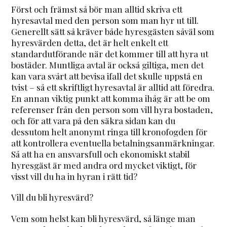
Först och främst så bör man alltid skriva ett
hyresavtal med den person som man hyr ut till.
Generellt sätt så kräver både hyresgästen såväl som
hyresvärden detta, det är helt enkelt ett
standardutförande när det kommer till att hyra ut
bostäder. Muntliga avtal är också giltiga, men det
kan vara svårt att bevisa ifall det skulle uppstå en
tvist – så ett skriftligt hyresavtal är alltid att föredra.
En annan viktig punkt att komma ihåg är att be om
referenser från den person som vill hyra bostaden,
och för att vara på den säkra sidan kan du
dessutom helt anonymt ringa till kronofogden för
att kontrollera eventuella betalningsanmärkningar.
Så att ha en ansvarsfull och ekonomiskt stabil
hyresgäst är med andra ord mycket viktigt, för
visst vill du ha in hyran i rätt tid?
Vill du bli hyresvärd?
Vem som helst kan bli hyresvärd, så länge man