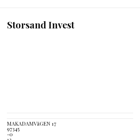
Storsand Invest
MAKADAMVäGEN 17
97345
-0
13