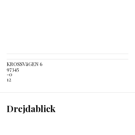
KROSSVäGEN 6
97345
-0
12
Drejdablick