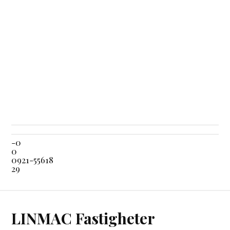
-0
0
0921-55618
29
LINMAC Fastigheter