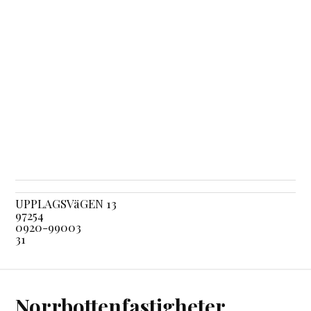
UPPLAGSVäGEN 13
97254
0920-99003
31
Norrbottenfastigheter