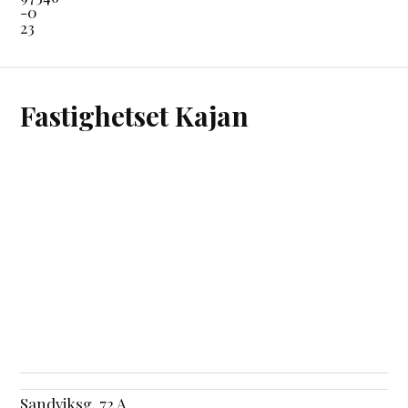
-0
23
Fastighetset Kajan
Sandviksg. 72 A