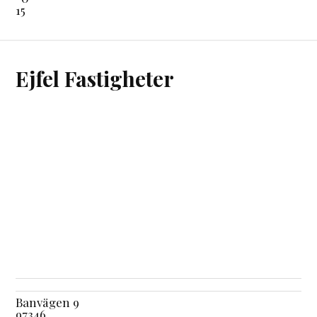
15
Ejfel Fastigheter
Banvägen 9
97346