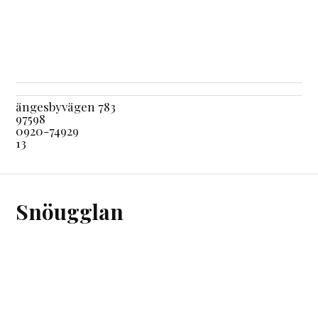
ängesbyvägen 783
97598
0920-74929
13
Snöugglan