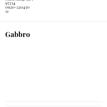
97234
0920-220430
11
Gabbro