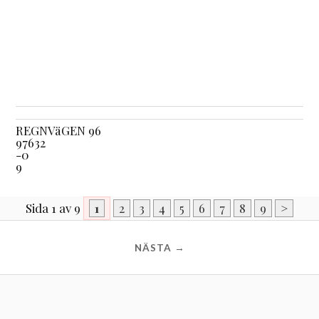
REGNVäGEN 96
97632
-0
9
Sida 1 av 9
1
2
3
4
5
6
7
8
9
>
NÄSTA →