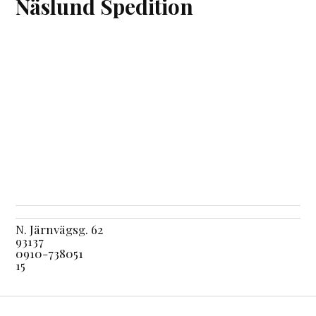
Näslund Spedition
N. Järnvägsg. 62
93137
0910-738051
15