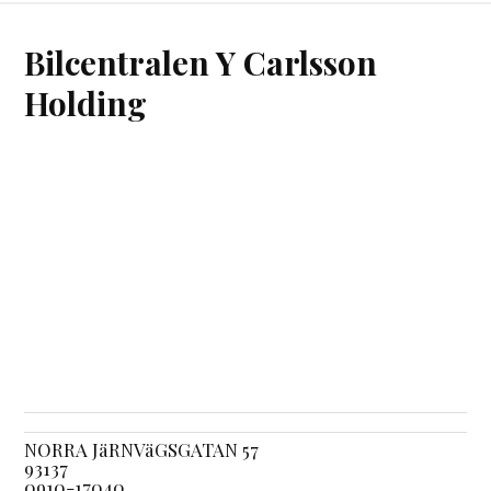
Bilcentralen Y Carlsson
Holding
NORRA JäRNVäGSGATAN 57
93137
0910-17040