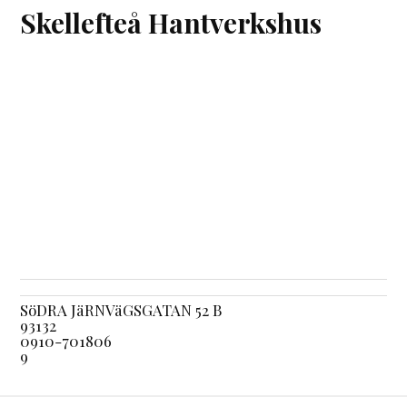
Skellefteå Hantverkshus
SöDRA JäRNVäGSGATAN 52 B
93132
0910-701806
9