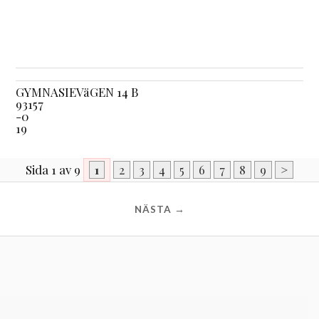
GYMNASIEVäGEN 14 B
93157
-0
19
Sida 1 av 9
1
2
3
4
5
6
7
8
9
>
NÄSTA →