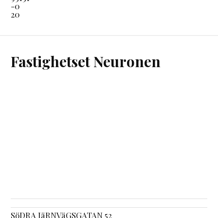
-0
20
Fastighetset Neuronen
SöDRA JäRNVäGSGATAN 52