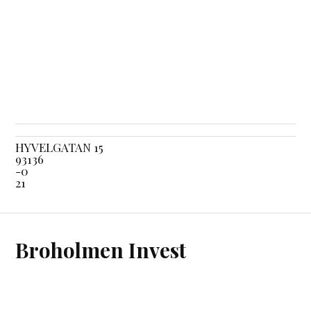
HYVELGATAN 15
93136
-0
21
Broholmen Invest