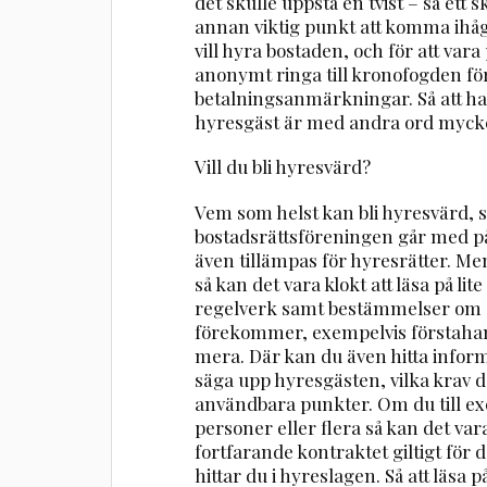
det skulle uppstå en tvist – så ett sk
annan viktig punkt att komma ihåg
vill hyra bostaden, och för att va
anonymt ringa till kronofogden för
betalningsanmärkningar. Så att ha
hyresgäst är med andra ord mycket vi
Vill du bli hyresvärd?
Vem som helst kan bli hyresvärd, 
bostadsrättsföreningen går med 
även tillämpas för hyresrätter. Men
så kan det vara klokt att läsa på li
regelverk samt bestämmelser om o
förekommer, exempelvis förstah
mera. Där kan du även hitta infor
säga upp hyresgästen, vilka krav d
användbara punkter. Om du till exe
personer eller flera så kan det var
fortfarande kontraktet giltigt för
hittar du i hyreslagen. Så att läsa