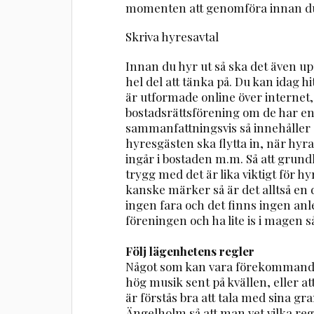
momenten att genomföra innan du 
Skriva hyresavtal
Innan du hyr ut så ska det även upp
hel del att tänka på. Du kan idag 
är utformade online över internet,
bostadsrättsförening om de har en
sammanfattningsvis så innehåller o
hyresgästen ska flytta in, när hyr
ingår i bostaden m.m. Så att grund
trygg med det är lika viktigt för
kanske märker så är det alltså en
ingen fara och det finns ingen anle
föreningen och ha lite is i magen så
Följ lägenhetens regler
Något som kan vara förekommande ä
hög musik sent på kvällen, eller att
är förstås bra att tala med sina g
Ängelholm så att man vet vilka regle