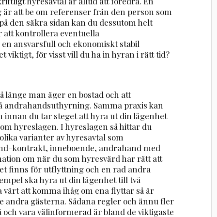
riftligt hyresavtal är alltid att föredra. En
 är att be om referenser från den person som
ra på den säkra sidan kan du dessutom helt
 att kontrollera eventuella
 en ansvarsfull och ekonomiskt stabil
ktigt, för visst vill du ha in hyran i rätt tid?
så länge man äger en bostad och att
på andrahandsuthyrning. Samma praxis kan
 innan du tar steget att hyra ut din lägenhet
te om hyreslagen. I hyreslagen så hittar du
lika varianter av hyresavtal som
and-kontrakt, inneboende, andrahand med
mation om när du som hyresvärd har rätt att
et finns för utflyttning och en rad andra
mpel ska hyra ut din lägenhet till två
a värt att komma ihåg om ena flyttar så är
 de andra gästerna. Sådana regler och ännu fler
 på och vara välinformerad är bland de viktigaste