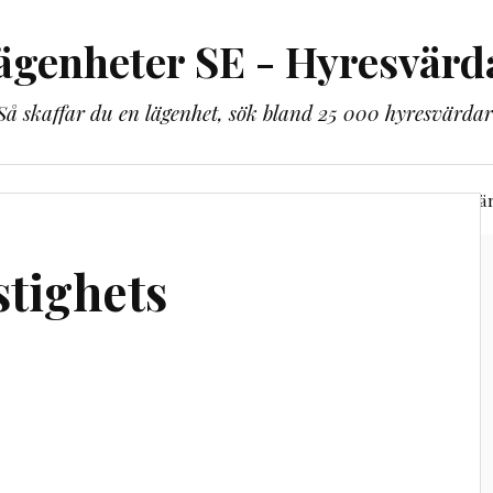
ägenheter SE - Hyresvärd
Så skaffar du en lägenhet, sök bland 25 000 hyresvärdar
lbaka till lägenheter.se
Bli guldmedlem
Alla hyresvä
tighets