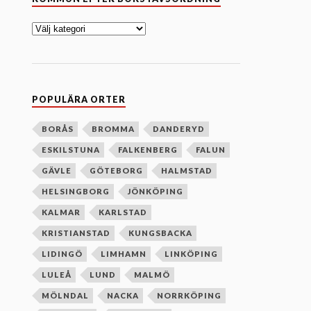
o
m
m
u
n
e
f
t
e
POPULÄRA ORTER
r
b
o
BORÅS
BROMMA
DANDERYD
k
ESKILSTUNA
FALKENBERG
FALUN
s
t
GÄVLE
GÖTEBORG
HALMSTAD
a
v
HELSINGBORG
JÖNKÖPING
s
o
KALMAR
KARLSTAD
r
d
KRISTIANSTAD
KUNGSBACKA
n
i
LIDINGÖ
LIMHAMN
LINKÖPING
n
g
LULEÅ
LUND
MALMÖ
MÖLNDAL
NACKA
NORRKÖPING