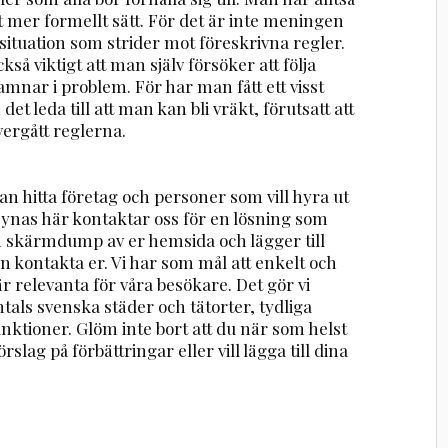
ett mer formellt sätt. För det är inte meningen
situation som strider mot föreskrivna regler.
kså viktigt att man själv försöker att följa
hamnar i problem. För har man fått ett visst
et leda till att man kan bli vräkt, förutsatt att
ergått reglerna.
n hitta företag och personer som vill hyra ut
 synas här kontaktar oss för en lösning som
en skärmdump av er hemsida och lägger till
n kontakta er. Vi har som mål att enkelt och
r relevanta för våra besökare. Det gör vi
ntals svenska städer och tätorter, tydliga
nktioner. Glöm inte bort att du när som helst
rslag på förbättringar eller vill lägga till dina