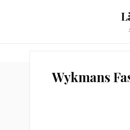
L
Til
Wykmans Fas