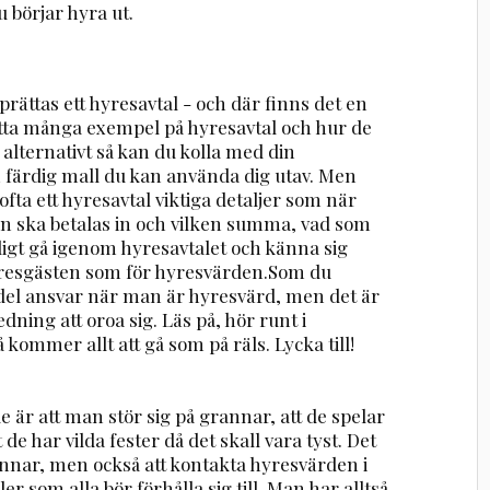
börjar hyra ut.
rättas ett hyresavtal - och där finns det en
hitta många exempel på hyresavtal och hur de
 alternativt så kan du kolla med din
 färdig mall du kan använda dig utav. Men
fta ett hyresavtal viktiga detaljer som när
an ska betalas in och vilken summa, vad som
ligt gå igenom hyresavtalet och känna sig
 hyresgästen som för hyresvärden.Som du
 del ansvar när man är hyresvärd, men det är
dning att oroa sig. Läs på, hör runt i
 kommer allt att gå som på räls. Lycka till!
r att man stör sig på grannar, att de spelar
 de har vilda fester då det skall vara tyst. Det
rannar, men också att kontakta hyresvärden i
r som alla bör förhålla sig till. Man har alltså