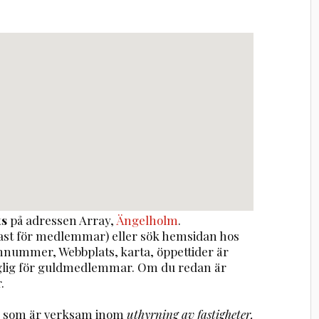
ts
på adressen
Array
,
Ängelholm
.
st för medlemmar) eller sök hemsidan hos
onnummer, Webbplats, karta, öppettider är
nglig för guldmedlemmar. Om du redan är
.
ag som är verksam inom
uthyrning av fastigheter,