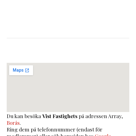
Du kan besöka
Vist Fastighets
på adressen
Array
,
Borås
.
Ring dem på telefonnummer (endast för
medlemmar) eller sök hemsidan hos
Google
.