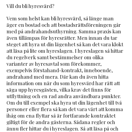
Vill du bli hyresvärd?
Vem som helst kan bli hyresvärd, så länge man
äger en bostad och att bostadsrättsföreningen går
med på andrahandsuthyrning. Samma praxis kan
även tillämpas för hyresrätter. Men innan du tar
steget att hyra ut din lägenhet så kan det vara klokt
att läsa på lite om hyreslagen. I hyreslagen så hittar
du regelverk samt bestämmelser om olika
varianter av hyresavtal som förekommer,
exempelvis förstahand-kontrakt, inneboende,
andrahand med mera. Där kan du även hitta
information om när du som hyresvärd har rätt att
säga upp hyresgästen, vilka krav det finns för
utflyttning och en rad andra användbara punkter.
Om du till exempel ska hyra ut din lägenhet till två
personer eller flera så kan det vara värt att komma
ihåg om ena flyttar så är fortfarande kontraktet
giltigt för de andra gästerna. Sådana regler och
ännu fler hittar du i hyreslagen. Så att läsa på och