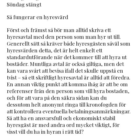
Söndag stängt
Så fungerar en hyresvärd
Först och främst så bör man alltid skriva ett
hyresavtal med den person som man hyr ut till.
Generellt sätt så kräver både hyresgästen såväl som
hyresvärden detta, det är helt enkelt ett
standardutförande när det kommer till att hyra ut
bostäder. Muntliga avtal är också giltiga, men det
kan vara svårt att bevisa ifall det skulle uppstå en
tvist – så ett skriftligt hyresavtal är alltid att föredra.
En annan viktig punkt att komma ihåg är att be om
referenser från den person som vill hyra bostaden,
och för att vara på den säkra sidan kan du
dessutom helt anonymt ringa till kronofogden för
att kontrollera eventuella betalningsanmärkningar.
Så att ha en ansvarsfull och ekonomiskt stabil
hyresgäst är med andra ord mycket viktigt, för
visst vill du ha in hyran i rätt tid?