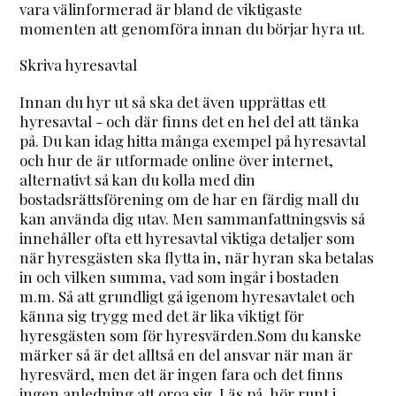
vara välinformerad är bland de viktigaste
momenten att genomföra innan du börjar hyra ut.
Skriva hyresavtal
Innan du hyr ut så ska det även upprättas ett
hyresavtal - och där finns det en hel del att tänka
på. Du kan idag hitta många exempel på hyresavtal
och hur de är utformade online över internet,
alternativt så kan du kolla med din
bostadsrättsförening om de har en färdig mall du
kan använda dig utav. Men sammanfattningsvis så
innehåller ofta ett hyresavtal viktiga detaljer som
när hyresgästen ska flytta in, när hyran ska betalas
in och vilken summa, vad som ingår i bostaden
m.m. Så att grundligt gå igenom hyresavtalet och
känna sig trygg med det är lika viktigt för
hyresgästen som för hyresvärden.Som du kanske
märker så är det alltså en del ansvar när man är
hyresvärd, men det är ingen fara och det finns
ingen anledning att oroa sig. Läs på, hör runt i