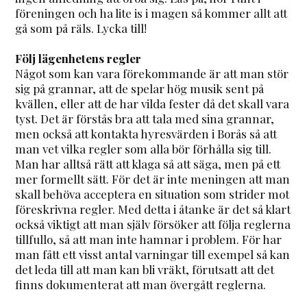
föreningen och ha lite is i magen så kommer allt att
gå som på räls. Lycka till!
Följ lägenhetens regler
Något som kan vara förekommande är att man stör
sig på grannar, att de spelar hög musik sent på
kvällen, eller att de har vilda fester då det skall vara
tyst. Det är förstås bra att tala med sina grannar,
men också att kontakta hyresvärden i Borås så att
man vet vilka regler som alla bör förhålla sig till.
Man har alltså rätt att klaga så att säga, men på ett
mer formellt sätt. För det är inte meningen att man
skall behöva acceptera en situation som strider mot
föreskrivna regler. Med detta i åtanke är det så klart
också viktigt att man själv försöker att följa reglerna
tillfullo, så att man inte hamnar i problem. För har
man fått ett visst antal varningar till exempel så kan
det leda till att man kan bli vräkt, förutsatt att det
finns dokumenterat att man övergått reglerna.