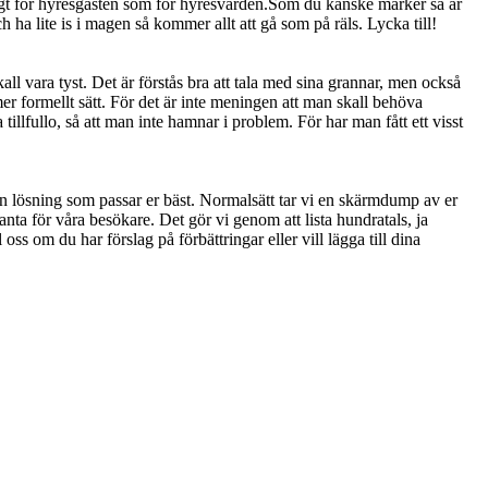
tigt för hyresgästen som för hyresvärden.Som du kanske märker så är
 ha lite is i magen så kommer allt att gå som på räls. Lycka till!
all vara tyst. Det är förstås bra att tala med sina grannar, men också
 mer formellt sätt. För det är inte meningen att man skall behöva
 tillfullo, så att man inte hamnar i problem. För har man fått ett visst
 en lösning som passar er bäst. Normalsätt tar vi en skärmdump av er
anta för våra besökare. Det gör vi genom att lista hundratals, ja
oss om du har förslag på förbättringar eller vill lägga till dina