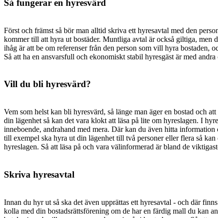
Så fungerar en hyresvärd
Först och främst så bör man alltid skriva ett hyresavtal med den person
kommer till att hyra ut bostäder. Muntliga avtal är också giltiga, men det
ihåg är att be om referenser från den person som vill hyra bostaden, o
Så att ha en ansvarsfull och ekonomiskt stabil hyresgäst är med andra or
Vill du bli hyresvärd?
Vem som helst kan bli hyresvärd, så länge man äger en bostad och att 
din lägenhet så kan det vara klokt att läsa på lite om hyreslagen. I 
inneboende, andrahand med mera. Där kan du även hitta information om
till exempel ska hyra ut din lägenhet till två personer eller flera så ka
hyreslagen. Så att läsa på och vara välinformerad är bland de viktiga
Skriva hyresavtal
Innan du hyr ut så ska det även upprättas ett hyresavtal - och där finn
kolla med din bostadsrättsförening om de har en färdig mall du kan anv