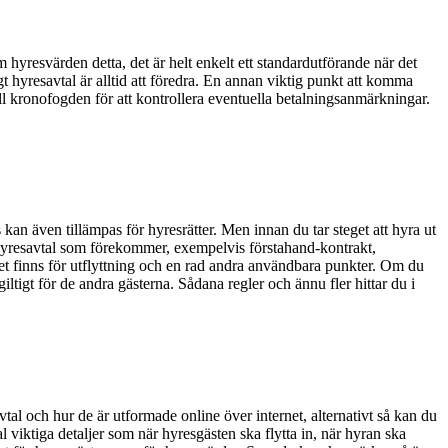
 hyresvärden detta, det är helt enkelt ett standardutförande när det
ligt hyresavtal är alltid att föredra. En annan viktig punkt att komma
ll kronofogden för att kontrollera eventuella betalningsanmärkningar.
n även tillämpas för hyresrätter. Men innan du tar steget att hyra ut
v hyresavtal som förekommer, exempelvis förstahand-kontrakt,
t finns för utflyttning och en rad andra användbara punkter. Om du
giltigt för de andra gästerna. Sådana regler och ännu fler hittar du i
tal och hur de är utformade online över internet, alternativt så kan du
viktiga detaljer som när hyresgästen ska flytta in, när hyran ska