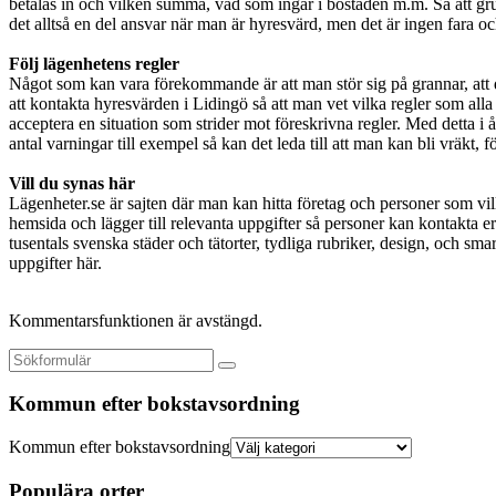
betalas in och vilken summa, vad som ingår i bostaden m.m. Så att gr
det alltså en del ansvar när man är hyresvärd, men det är ingen fara och
Följ lägenhetens regler
Något som kan vara förekommande är att man stör sig på grannar, att de 
att kontakta hyresvärden i Lidingö så att man vet vilka regler som alla b
acceptera en situation som strider mot föreskrivna regler. Med detta i åta
antal varningar till exempel så kan det leda till att man kan bli vräkt, 
Vill du synas här
Lägenheter.se är sajten där man kan hitta företag och personer som vil
hemsida och lägger till relevanta uppgifter så personer kan kontakta er
tusentals svenska städer och tätorter, tydliga rubriker, design, och smar
uppgifter här.
Kommentarsfunktionen är avstängd.
Kommun efter bokstavsordning
Kommun efter bokstavsordning
Populära orter