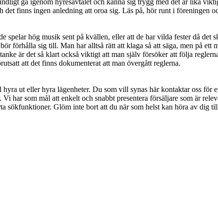
undligt gå igenom hyresavtalet och känna sig trygg med det är lika vik
 det finns ingen anledning att oroa sig. Läs på, hör runt i föreningen och
spelar hög musik sent på kvällen, eller att de har vilda fester då det sk
ör förhålla sig till. Man har alltså rätt att klaga så att säga, men på ett
nke är det så klart också viktigt att man själv försöker att följa reglerna
förutsatt att det finns dokumenterat att man övergått reglerna.
l hyra ut eller hyra lägenheter. Du som vill synas här kontaktar oss för
. Vi har som mål att enkelt och snabbt presentera försäljare som är relev
ta sökfunktioner. Glöm inte bort att du när som helst kan höra av dig till 