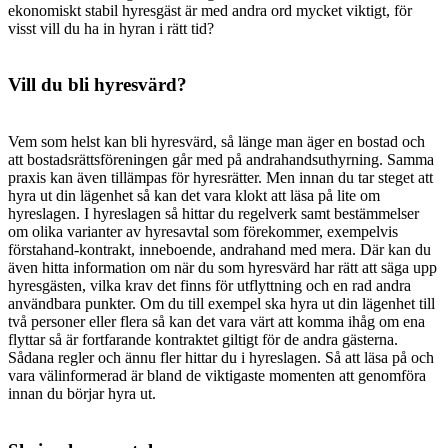
ekonomiskt stabil hyresgäst är med andra ord mycket viktigt, för
visst vill du ha in hyran i rätt tid?
Vill du bli hyresvärd?
Vem som helst kan bli hyresvärd, så länge man äger en bostad och
att bostadsrättsföreningen går med på andrahandsuthyrning. Samma
praxis kan även tillämpas för hyresrätter. Men innan du tar steget att
hyra ut din lägenhet så kan det vara klokt att läsa på lite om
hyreslagen. I hyreslagen så hittar du regelverk samt bestämmelser
om olika varianter av hyresavtal som förekommer, exempelvis
förstahand-kontrakt, inneboende, andrahand med mera. Där kan du
även hitta information om när du som hyresvärd har rätt att säga upp
hyresgästen, vilka krav det finns för utflyttning och en rad andra
användbara punkter. Om du till exempel ska hyra ut din lägenhet till
två personer eller flera så kan det vara värt att komma ihåg om ena
flyttar så är fortfarande kontraktet giltigt för de andra gästerna.
Sådana regler och ännu fler hittar du i hyreslagen. Så att läsa på och
vara välinformerad är bland de viktigaste momenten att genomföra
innan du börjar hyra ut.