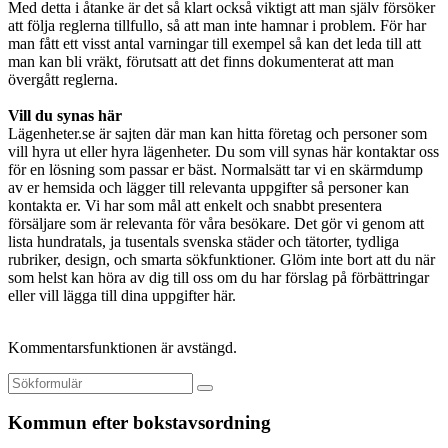
Med detta i åtanke är det så klart också viktigt att man själv försöker
att följa reglerna tillfullo, så att man inte hamnar i problem. För har
man fått ett visst antal varningar till exempel så kan det leda till att
man kan bli vräkt, förutsatt att det finns dokumenterat att man
övergått reglerna.
Vill du synas här
Lägenheter.se är sajten där man kan hitta företag och personer som
vill hyra ut eller hyra lägenheter. Du som vill synas här kontaktar oss
för en lösning som passar er bäst. Normalsätt tar vi en skärmdump
av er hemsida och lägger till relevanta uppgifter så personer kan
kontakta er. Vi har som mål att enkelt och snabbt presentera
försäljare som är relevanta för våra besökare. Det gör vi genom att
lista hundratals, ja tusentals svenska städer och tätorter, tydliga
rubriker, design, och smarta sökfunktioner. Glöm inte bort att du när
som helst kan höra av dig till oss om du har förslag på förbättringar
eller vill lägga till dina uppgifter här.
Kommentarsfunktionen är avstängd.
Kommun efter bokstavsordning