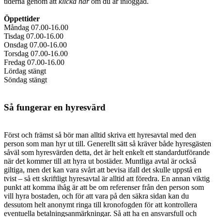
tiderna genom att
klicka här
om du är inloggad.
Öppettider
Måndag 07.00-16.00
Tisdag 07.00-16.00
Onsdag 07.00-16.00
Torsdag 07.00-16.00
Fredag 07.00-16.00
Lördag stängt
Söndag stängt
Så fungerar en hyresvärd
Först och främst så bör man alltid skriva ett hyresavtal med den
person som man hyr ut till. Generellt sätt så kräver både hyresgästen
såväl som hyresvärden detta, det är helt enkelt ett standardutförande
när det kommer till att hyra ut bostäder. Muntliga avtal är också
giltiga, men det kan vara svårt att bevisa ifall det skulle uppstå en
tvist – så ett skriftligt hyresavtal är alltid att föredra. En annan viktig
punkt att komma ihåg är att be om referenser från den person som
vill hyra bostaden, och för att vara på den säkra sidan kan du
dessutom helt anonymt ringa till kronofogden för att kontrollera
eventuella betalningsanmärkningar. Så att ha en ansvarsfull och