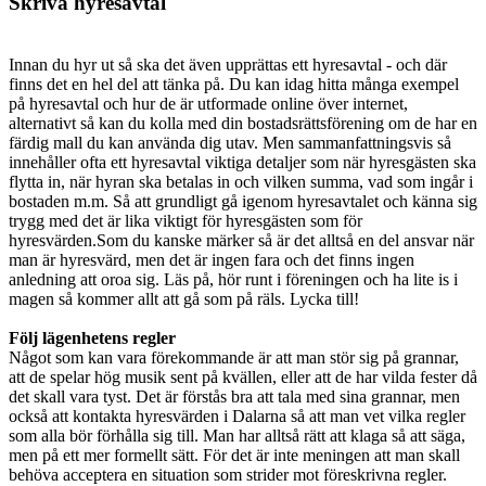
Skriva hyresavtal
Innan du hyr ut så ska det även upprättas ett hyresavtal - och där
finns det en hel del att tänka på. Du kan idag hitta många exempel
på hyresavtal och hur de är utformade online över internet,
alternativt så kan du kolla med din bostadsrättsförening om de har en
färdig mall du kan använda dig utav. Men sammanfattningsvis så
innehåller ofta ett hyresavtal viktiga detaljer som när hyresgästen ska
flytta in, när hyran ska betalas in och vilken summa, vad som ingår i
bostaden m.m. Så att grundligt gå igenom hyresavtalet och känna sig
trygg med det är lika viktigt för hyresgästen som för
hyresvärden.Som du kanske märker så är det alltså en del ansvar när
man är hyresvärd, men det är ingen fara och det finns ingen
anledning att oroa sig. Läs på, hör runt i föreningen och ha lite is i
magen så kommer allt att gå som på räls. Lycka till!
Följ lägenhetens regler
Något som kan vara förekommande är att man stör sig på grannar,
att de spelar hög musik sent på kvällen, eller att de har vilda fester då
det skall vara tyst. Det är förstås bra att tala med sina grannar, men
också att kontakta hyresvärden i Dalarna så att man vet vilka regler
som alla bör förhålla sig till. Man har alltså rätt att klaga så att säga,
men på ett mer formellt sätt. För det är inte meningen att man skall
behöva acceptera en situation som strider mot föreskrivna regler.