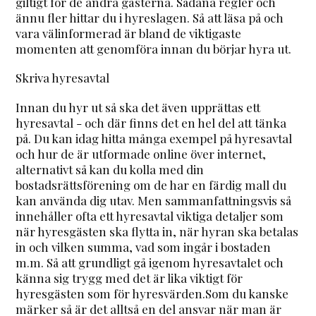
giltigt för de andra gästerna. Sådana regler och
ännu fler hittar du i hyreslagen. Så att läsa på och
vara välinformerad är bland de viktigaste
momenten att genomföra innan du börjar hyra ut.
Skriva hyresavtal
Innan du hyr ut så ska det även upprättas ett
hyresavtal - och där finns det en hel del att tänka
på. Du kan idag hitta många exempel på hyresavtal
och hur de är utformade online över internet,
alternativt så kan du kolla med din
bostadsrättsförening om de har en färdig mall du
kan använda dig utav. Men sammanfattningsvis så
innehåller ofta ett hyresavtal viktiga detaljer som
när hyresgästen ska flytta in, när hyran ska betalas
in och vilken summa, vad som ingår i bostaden
m.m. Så att grundligt gå igenom hyresavtalet och
känna sig trygg med det är lika viktigt för
hyresgästen som för hyresvärden.Som du kanske
märker så är det alltså en del ansvar när man är