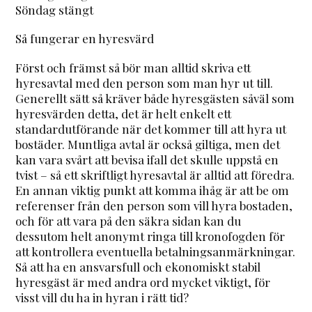
Söndag stängt
Så fungerar en hyresvärd
Först och främst så bör man alltid skriva ett
hyresavtal med den person som man hyr ut till.
Generellt sätt så kräver både hyresgästen såväl som
hyresvärden detta, det är helt enkelt ett
standardutförande när det kommer till att hyra ut
bostäder. Muntliga avtal är också giltiga, men det
kan vara svårt att bevisa ifall det skulle uppstå en
tvist – så ett skriftligt hyresavtal är alltid att föredra.
En annan viktig punkt att komma ihåg är att be om
referenser från den person som vill hyra bostaden,
och för att vara på den säkra sidan kan du
dessutom helt anonymt ringa till kronofogden för
att kontrollera eventuella betalningsanmärkningar.
Så att ha en ansvarsfull och ekonomiskt stabil
hyresgäst är med andra ord mycket viktigt, för
visst vill du ha in hyran i rätt tid?