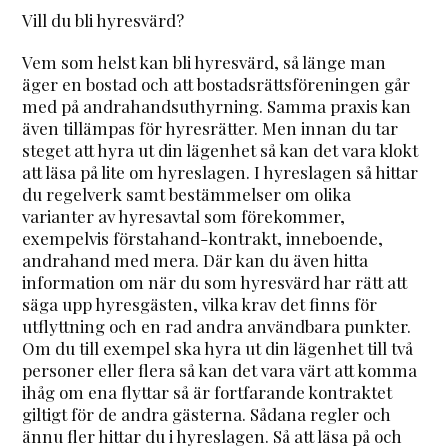
Vill du bli hyresvärd?
Vem som helst kan bli hyresvärd, så länge man
äger en bostad och att bostadsrättsföreningen går
med på andrahandsuthyrning. Samma praxis kan
även tillämpas för hyresrätter. Men innan du tar
steget att hyra ut din lägenhet så kan det vara klokt
att läsa på lite om hyreslagen. I hyreslagen så hittar
du regelverk samt bestämmelser om olika
varianter av hyresavtal som förekommer,
exempelvis förstahand-kontrakt, inneboende,
andrahand med mera. Där kan du även hitta
information om när du som hyresvärd har rätt att
säga upp hyresgästen, vilka krav det finns för
utflyttning och en rad andra användbara punkter.
Om du till exempel ska hyra ut din lägenhet till två
personer eller flera så kan det vara värt att komma
ihåg om ena flyttar så är fortfarande kontraktet
giltigt för de andra gästerna. Sådana regler och
ännu fler hittar du i hyreslagen. Så att läsa på och