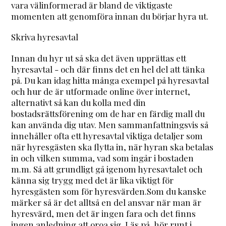
vara välinformerad är bland de viktigaste
momenten att genomföra innan du börjar hyra ut.
Skriva hyresavtal
Innan du hyr ut så ska det även upprättas ett
hyresavtal - och där finns det en hel del att tänka
på. Du kan idag hitta många exempel på hyresavtal
och hur de är utformade online över internet,
alternativt så kan du kolla med din
bostadsrättsförening om de har en färdig mall du
kan använda dig utav. Men sammanfattningsvis så
innehåller ofta ett hyresavtal viktiga detaljer som
när hyresgästen ska flytta in, när hyran ska betalas
in och vilken summa, vad som ingår i bostaden
m.m. Så att grundligt gå igenom hyresavtalet och
känna sig trygg med det är lika viktigt för
hyresgästen som för hyresvärden.Som du kanske
märker så är det alltså en del ansvar när man är
hyresvärd, men det är ingen fara och det finns
ingen anledning att oroa sig. Läs på, hör runt i