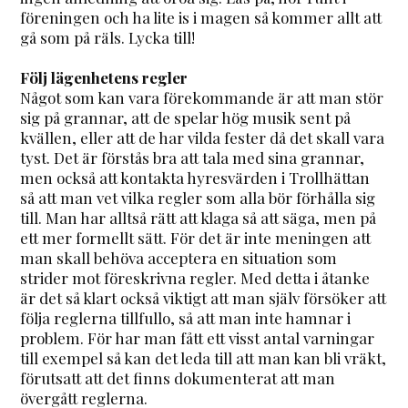
föreningen och ha lite is i magen så kommer allt att
gå som på räls. Lycka till!
Följ lägenhetens regler
Något som kan vara förekommande är att man stör
sig på grannar, att de spelar hög musik sent på
kvällen, eller att de har vilda fester då det skall vara
tyst. Det är förstås bra att tala med sina grannar,
men också att kontakta hyresvärden i Trollhättan
så att man vet vilka regler som alla bör förhålla sig
till. Man har alltså rätt att klaga så att säga, men på
ett mer formellt sätt. För det är inte meningen att
man skall behöva acceptera en situation som
strider mot föreskrivna regler. Med detta i åtanke
är det så klart också viktigt att man själv försöker att
följa reglerna tillfullo, så att man inte hamnar i
problem. För har man fått ett visst antal varningar
till exempel så kan det leda till att man kan bli vräkt,
förutsatt att det finns dokumenterat att man
övergått reglerna.