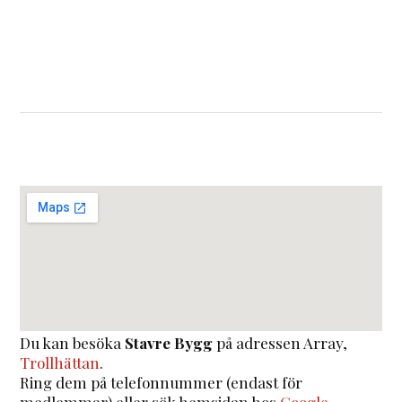
Du kan besöka
Stavre Bygg
på adressen
Array
,
Trollhättan
.
Ring dem på telefonnummer (endast för
medlemmar) eller sök hemsidan hos
Google
.