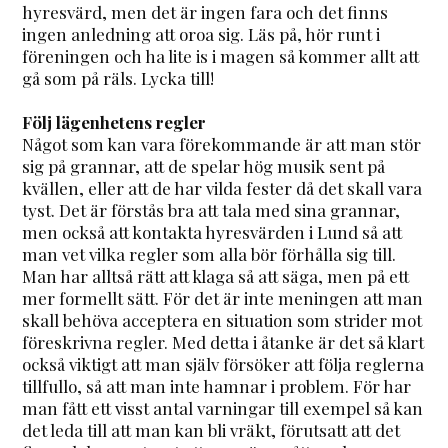
hyresvärd, men det är ingen fara och det finns
ingen anledning att oroa sig. Läs på, hör runt i
föreningen och ha lite is i magen så kommer allt att
gå som på räls. Lycka till!
Följ lägenhetens regler
Något som kan vara förekommande är att man stör
sig på grannar, att de spelar hög musik sent på
kvällen, eller att de har vilda fester då det skall vara
tyst. Det är förstås bra att tala med sina grannar,
men också att kontakta hyresvärden i Lund så att
man vet vilka regler som alla bör förhålla sig till.
Man har alltså rätt att klaga så att säga, men på ett
mer formellt sätt. För det är inte meningen att man
skall behöva acceptera en situation som strider mot
föreskrivna regler. Med detta i åtanke är det så klart
också viktigt att man själv försöker att följa reglerna
tillfullo, så att man inte hamnar i problem. För har
man fått ett visst antal varningar till exempel så kan
det leda till att man kan bli vräkt, förutsatt att det