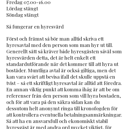
Fredag 07.00-16.00
Lördag stängt
Söndag stängt
Så fungerar en hyresvärd
Först och främst så bör man alltid skriva ett
hyresavtal med den person som man hyr ut till.
Generellt sätt så kräver både hyresgästen såväl som
hyresvärden detta, det är helt enkelt ett
standardutförande när det kommer till att hyra ut
bostäder. Muntliga avtal är också giltiga, men det
kan vara svårt att bevisa ifall det skulle uppstå en
tvist – så ett skriftligt hyresavtal är alltid att föredra.
En annan viktig punkt att komma ihåg är att be om
referenser från den person som vill hyra bostaden,
och för att vara på den säkra sidan kan du
dessutom helt anonymt ringa till kronofogden för
att kontrollera eventuella betalningsanmärkningar.
Så att ha en ansvarsfull och ekonomiskt stabil
hyresgäst är med andra ord mycket viktigt, för