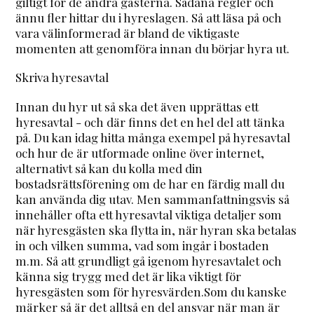
giltigt för de andra gästerna. Sådana regler och
ännu fler hittar du i hyreslagen. Så att läsa på och
vara välinformerad är bland de viktigaste
momenten att genomföra innan du börjar hyra ut.
Skriva hyresavtal
Innan du hyr ut så ska det även upprättas ett
hyresavtal - och där finns det en hel del att tänka
på. Du kan idag hitta många exempel på hyresavtal
och hur de är utformade online över internet,
alternativt så kan du kolla med din
bostadsrättsförening om de har en färdig mall du
kan använda dig utav. Men sammanfattningsvis så
innehåller ofta ett hyresavtal viktiga detaljer som
när hyresgästen ska flytta in, när hyran ska betalas
in och vilken summa, vad som ingår i bostaden
m.m. Så att grundligt gå igenom hyresavtalet och
känna sig trygg med det är lika viktigt för
hyresgästen som för hyresvärden.Som du kanske
märker så är det alltså en del ansvar när man är