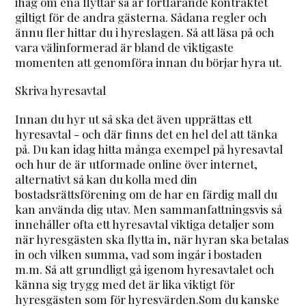
ihåg om ena flyttar så är fortfarande kontraktet
giltigt för de andra gästerna. Sådana regler och
ännu fler hittar du i hyreslagen. Så att läsa på och
vara välinformerad är bland de viktigaste
momenten att genomföra innan du börjar hyra ut.
Skriva hyresavtal
Innan du hyr ut så ska det även upprättas ett
hyresavtal - och där finns det en hel del att tänka
på. Du kan idag hitta många exempel på hyresavtal
och hur de är utformade online över internet,
alternativt så kan du kolla med din
bostadsrättsförening om de har en färdig mall du
kan använda dig utav. Men sammanfattningsvis så
innehåller ofta ett hyresavtal viktiga detaljer som
när hyresgästen ska flytta in, när hyran ska betalas
in och vilken summa, vad som ingår i bostaden
m.m. Så att grundligt gå igenom hyresavtalet och
känna sig trygg med det är lika viktigt för
hyresgästen som för hyresvärden.Som du kanske