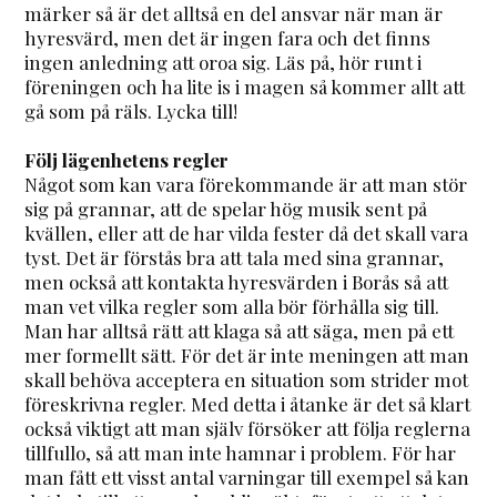
märker så är det alltså en del ansvar när man är
hyresvärd, men det är ingen fara och det finns
ingen anledning att oroa sig. Läs på, hör runt i
föreningen och ha lite is i magen så kommer allt att
gå som på räls. Lycka till!
Följ lägenhetens regler
Något som kan vara förekommande är att man stör
sig på grannar, att de spelar hög musik sent på
kvällen, eller att de har vilda fester då det skall vara
tyst. Det är förstås bra att tala med sina grannar,
men också att kontakta hyresvärden i Borås så att
man vet vilka regler som alla bör förhålla sig till.
Man har alltså rätt att klaga så att säga, men på ett
mer formellt sätt. För det är inte meningen att man
skall behöva acceptera en situation som strider mot
föreskrivna regler. Med detta i åtanke är det så klart
också viktigt att man själv försöker att följa reglerna
tillfullo, så att man inte hamnar i problem. För har
man fått ett visst antal varningar till exempel så kan