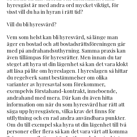
hyresgäst är med andra ord mycket viktigt, för
visst vill du ha in hyran i rätt tid?
Vill du bli hyresvärd?
Vem som helst kan bli hyresvärd, så länge man
äger en bostad och att bostadsrättsföreningen går
med på andrahandsuthyrning. Samma praxis kan
även tillämpas för hyresrätter. Men innan du tar
steget att hyra ut din lägenhet så kan det vara klokt
att läsa på lite om hyreslagen. I hyreslagen så hittar
du regelverk samt bestämmelser om olika
varianter av hyresavtal som förekommer,
exempelvis förstahand-kontrakt, inneboende,
andrahand med mera. Där kan du även hitta
information om när du som hyresvärd har rätt att
säga upp hyresgästen, vilka krav det finns för
utflyttning och en rad andra användbara punkter.
Om du till exempel ska hyra ut din lägenhet till två
personer eller flera så kan det vara värt att komma