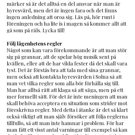
märker så är det alltså en del ansvar när man är
hyresvärd, men det är ingen fara och det finns
ingen anledning att oroa sig. Läs på, hör runt i
föreningen och ha lite is i magen så kommer allt att
gå som på räls. Lycka till!
Följ lägenhetens regler
Något som kan vara förekommande är att man stör
sig på grannar, att de spelar hög musik sent på
kvällen, eller att de har vilda fester då det skall vara
tyst. Det är förstås bra att tala med sina grannar,
men också att kontakta hyresvärden i Solna så att
man vet vilka regler som alla bör förhålla sig till.
Man har alltså rätt att klaga så att säga, men på ett
mer formellt sätt. För det är inte meningen att man
skall behöva acceptera en situation som strider mot
föreskrivna regler. Med detta i åtanke är det så klart
också viktigt att man själv försöker att följa reglerna
tillfullo, så att man inte hamnar i problem. För har
man fått ett visst antal varningar till exempel så kan