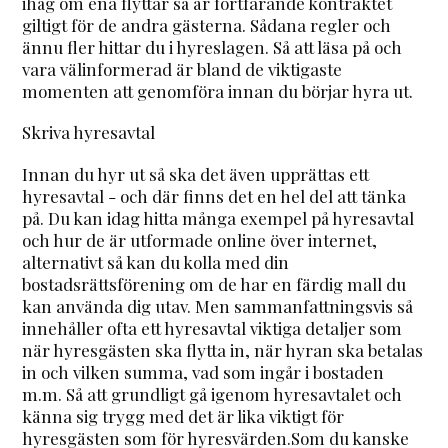
ihåg om ena flyttar så är fortfarande kontraktet
giltigt för de andra gästerna. Sådana regler och
ännu fler hittar du i hyreslagen. Så att läsa på och
vara välinformerad är bland de viktigaste
momenten att genomföra innan du börjar hyra ut.
Skriva hyresavtal
Innan du hyr ut så ska det även upprättas ett
hyresavtal - och där finns det en hel del att tänka
på. Du kan idag hitta många exempel på hyresavtal
och hur de är utformade online över internet,
alternativt så kan du kolla med din
bostadsrättsförening om de har en färdig mall du
kan använda dig utav. Men sammanfattningsvis så
innehåller ofta ett hyresavtal viktiga detaljer som
när hyresgästen ska flytta in, när hyran ska betalas
in och vilken summa, vad som ingår i bostaden
m.m. Så att grundligt gå igenom hyresavtalet och
känna sig trygg med det är lika viktigt för
hyresgästen som för hyresvärden.Som du kanske