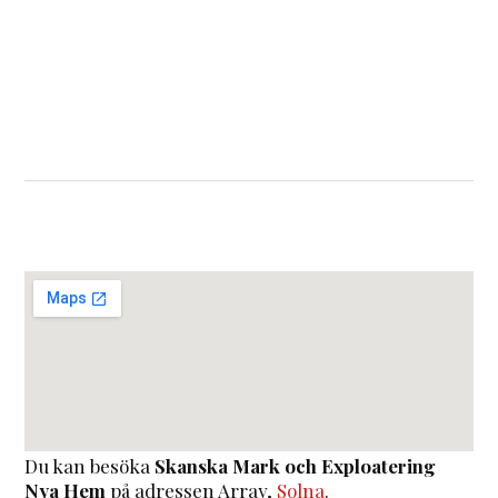
Du kan besöka
Skanska Mark och Exploatering
Nya Hem
på adressen
Array
,
Solna
.