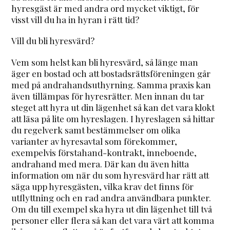
hyresgäst är med andra ord mycket viktigt, för
visst vill du ha in hyran i rätt tid?
Vill du bli hyresvärd?
Vem som helst kan bli hyresvärd, så länge man
äger en bostad och att bostadsrättsföreningen går
med på andrahandsuthyrning. Samma praxis kan
även tillämpas för hyresrätter. Men innan du tar
steget att hyra ut din lägenhet så kan det vara klokt
att läsa på lite om hyreslagen. I hyreslagen så hittar
du regelverk samt bestämmelser om olika
varianter av hyresavtal som förekommer,
exempelvis förstahand-kontrakt, inneboende,
andrahand med mera. Där kan du även hitta
information om när du som hyresvärd har rätt att
säga upp hyresgästen, vilka krav det finns för
utflyttning och en rad andra användbara punkter.
Om du till exempel ska hyra ut din lägenhet till två
personer eller flera så kan det vara värt att komma