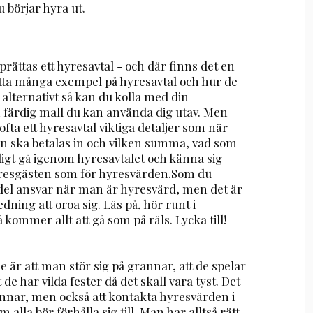
börjar hyra ut.
rättas ett hyresavtal - och där finns det en
hitta många exempel på hyresavtal och hur de
 alternativt så kan du kolla med din
 färdig mall du kan använda dig utav. Men
fta ett hyresavtal viktiga detaljer som när
an ska betalas in och vilken summa, vad som
ligt gå igenom hyresavtalet och känna sig
 hyresgästen som för hyresvärden.Som du
 del ansvar när man är hyresvärd, men det är
dning att oroa sig. Läs på, hör runt i
 kommer allt att gå som på räls. Lycka till!
r att man stör sig på grannar, att de spelar
 de har vilda fester då det skall vara tyst. Det
rannar, men också att kontakta hyresvärden i
 alla bör förhålla sig till. Man har alltså rätt