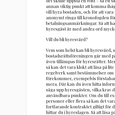
det skulle uppstå en tvist – så ett sk
annan viktig punkt att komma ihåg
vill hyra bostaden, och för att va
anonymt ringa till kronofogden för
betalningsanmärkningar. Så att ha
hyresgäst är med andra ord mycket vi
Vill du bli hyresvärd?
Vem som helst kan bli hyresvärd, 
bostadsrättsföreningen går med 
även tillämpas för hyresrätter. Men
så kan det vara klokt att läsa på li
regelverk samt bestämmelser om o
förekommer, exempelvis förstah
mera. Där kan du även hitta infor
säga upp hyresgästen, vilka krav d
användbara punkter. Om du till exe
personer eller flera så kan det var
fortfarande kontraktet giltigt för
hittar du i hyreslagen. Så att läsa