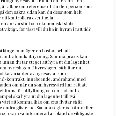
riftligt hyresavtal är alltid att föredra. En
 är att be om referenser från den person som
ra på den säkra sidan kan du dessutom helt
 att kontrollera eventuella
 en ansvarsfull och ekonomiskt stabil
ktigt, för visst vill du ha in hyran i rätt tid?
så länge man äger en bostad och att
på andrahandsuthyrning. Samma praxis kan
 innan du tar steget att hyra ut din lägenhet
te om hyreslagen. I hyreslagen så hittar du
lika varianter av hyresavtal som
and-kontrakt, inneboende, andrahand med
mation om när du som hyresvärd har rätt att
et finns för utflyttning och en rad andra
mpel ska hyra ut din lägenhet till två
a värt att komma ihåg om ena flyttar så är
 de andra gästerna. Sådana regler och ännu fler
 på och vara välinformerad är bland de viktigaste