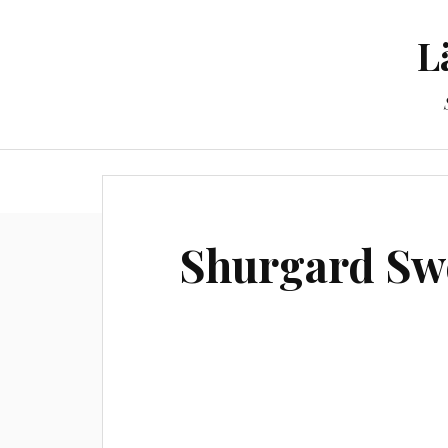
L
Til
Shurgard Sw