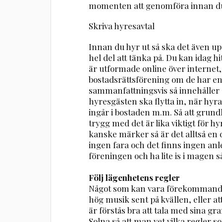
momenten att genomföra innan du 
Skriva hyresavtal
Innan du hyr ut så ska det även upp
hel del att tänka på. Du kan idag 
är utformade online över internet,
bostadsrättsförening om de har en
sammanfattningsvis så innehåller o
hyresgästen ska flytta in, när hyr
ingår i bostaden m.m. Så att grund
trygg med det är lika viktigt för
kanske märker så är det alltså en
ingen fara och det finns ingen anle
föreningen och ha lite is i magen så
Följ lägenhetens regler
Något som kan vara förekommande ä
hög musik sent på kvällen, eller att
är förstås bra att tala med sina g
Solna så att man vet vilka regler som