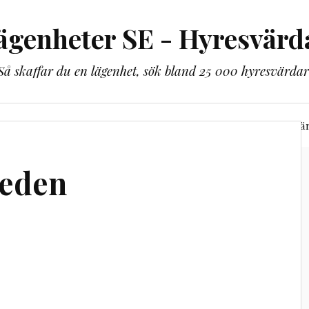
ägenheter SE - Hyresvärd
Så skaffar du en lägenhet, sök bland 25 000 hyresvärdar
lbaka till lägenheter.se
Bli guldmedlem
Alla hyresvä
eden