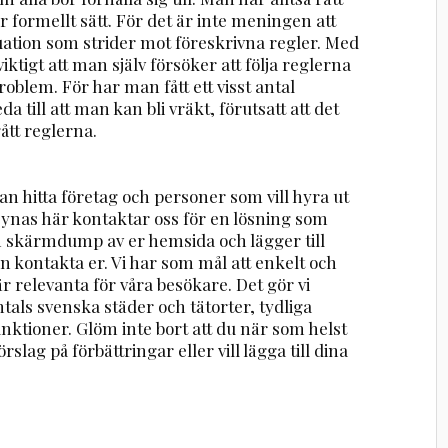
r formellt sätt. För det är inte meningen att
uation som strider mot föreskrivna regler. Med
viktigt att man själv försöker att följa reglerna
problem. För har man fått ett visst antal
a till att man kan bli vräkt, förutsatt att det
tt reglerna.
n hitta företag och personer som vill hyra ut
 synas här kontaktar oss för en lösning som
en skärmdump av er hemsida och lägger till
n kontakta er. Vi har som mål att enkelt och
r relevanta för våra besökare. Det gör vi
ntals svenska städer och tätorter, tydliga
nktioner. Glöm inte bort att du när som helst
rslag på förbättringar eller vill lägga till dina