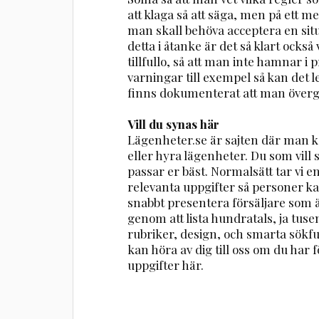
att klaga så att säga, men på ett me
man skall behöva acceptera en sit
detta i åtanke är det så klart också 
tillfullo, så att man inte hamnar i 
varningar till exempel så kan det led
finns dokumenterat att man övergå
Vill du synas här
Lägenheter.se är sajten där man ka
eller hyra lägenheter. Du som vill
passar er bäst. Normalsätt tar vi 
relevanta uppgifter så personer ka
snabbt presentera försäljare som ä
genom att lista hundratals, ja tuse
rubriker, design, och smarta sökfu
kan höra av dig till oss om du har fö
uppgifter här.