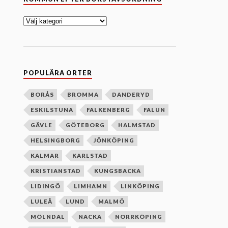
o
m
m
u
n
e
f
t
e
POPULÄRA ORTER
r
b
o
BORÅS
BROMMA
DANDERYD
k
ESKILSTUNA
FALKENBERG
FALUN
s
t
GÄVLE
GÖTEBORG
HALMSTAD
a
v
HELSINGBORG
JÖNKÖPING
s
o
KALMAR
KARLSTAD
r
d
KRISTIANSTAD
KUNGSBACKA
n
i
LIDINGÖ
LIMHAMN
LINKÖPING
n
g
LULEÅ
LUND
MALMÖ
MÖLNDAL
NACKA
NORRKÖPING