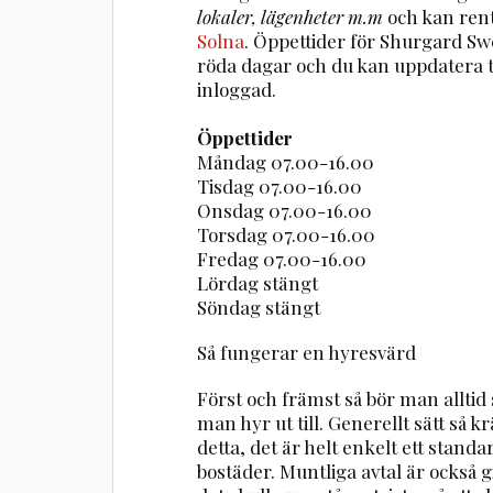
lokaler, lägenheter m.m
och kan ren
Solna
. Öppettider för Shurgard S
röda dagar och du kan uppdatera 
inloggad.
Öppettider
Måndag 07.00-16.00
Tisdag 07.00-16.00
Onsdag 07.00-16.00
Torsdag 07.00-16.00
Fredag 07.00-16.00
Lördag stängt
Söndag stängt
Så fungerar en hyresvärd
Först och främst så bör man alltid
man hyr ut till. Generellt sätt så
detta, det är helt enkelt ett stand
bostäder. Muntliga avtal är också gi