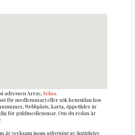
å adressen
Array
,
Solna
.
st för medlemmar) eller sök hemsidan hos
onnummer, Webbplats, karta, öppettider är
nglig för guldmedlemmar. Om du redan är
.
som är verksam inom
uthyrning av fastigheter,