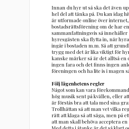
Innan du hyr ut så ska det även upp
hel del att tänka på. Du kan idag 
är utformade online över internet,
bostadsrättsförening om de har en
sammanfattningsvis så innehåller o
hyresgästen ska flytta in, när hyr
ingår i bostaden m.m. Så att grund
trygg med det är lika viktigt för
kanske märker så är det alltså en
ingen fara och det finns ingen anle
föreningen och ha lite is i magen så
Följ lägenhetens regler
Något som kan vara förekommande ä
hög musik sent på kvällen, eller att
är förstås bra att tala med sina g
Trollhättan så att man vet vilka reg
rätt att klaga så att säga, men på 
att man skall behöva acceptera en 
Med detta i åtanke är det så klart oc