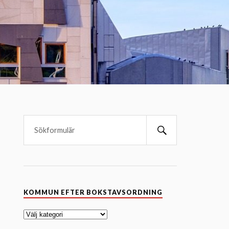
K
KOMMUN EFTER BOKSTAVSORDNING
o
m
m
u