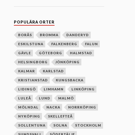
n
e
f
t
e
POPULÄRA ORTER
r
b
o
BORÅS
BROMMA
DANDERYD
k
ESKILSTUNA
FALKENBERG
FALUN
s
t
GÄVLE
GÖTEBORG
HALMSTAD
a
v
HELSINGBORG
JÖNKÖPING
s
o
KALMAR
KARLSTAD
r
d
KRISTIANSTAD
KUNGSBACKA
n
i
LIDINGÖ
LIMHAMN
LINKÖPING
n
g
LULEÅ
LUND
MALMÖ
MÖLNDAL
NACKA
NORRKÖPING
NYKÖPING
SKELLEFTEÅ
SOLLENTUNA
SOLNA
STOCKHOLM
SUNDSVALL
SÖDERTÄLJE