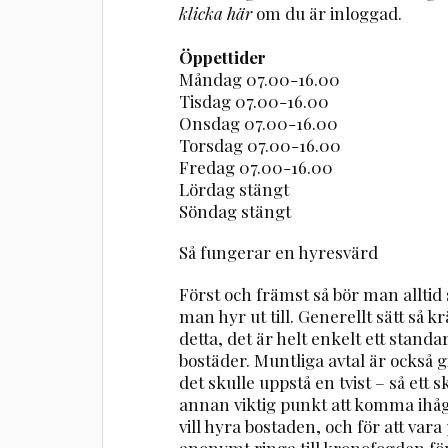
klicka här
om du är inloggad.
Öppettider
Måndag 07.00-16.00
Tisdag 07.00-16.00
Onsdag 07.00-16.00
Torsdag 07.00-16.00
Fredag 07.00-16.00
Lördag stängt
Söndag stängt
Så fungerar en hyresvärd
Först och främst så bör man alltid
man hyr ut till. Generellt sätt så
detta, det är helt enkelt ett stand
bostäder. Muntliga avtal är också gi
det skulle uppstå en tvist – så ett sk
annan viktig punkt att komma ihåg
vill hyra bostaden, och för att va
anonymt ringa till kronofogden för