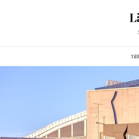
L
Til