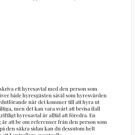
 skriva ett hyresavtal med den person som
 kräver både hyresgästen såväl som hyresvärden
ardutförande när det kommer till att hyra ut
ltiga, men det kan vara svårt att bevisa ifall
riftligt hyresavtal är alltid att föredra. En
 är att be om referenser från den person som
ra på den säkra sidan kan du dessutom helt
 att kontrollera eventuella