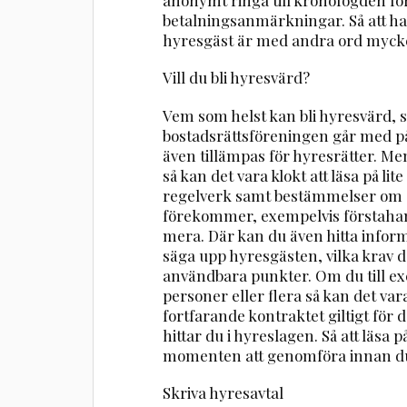
betalningsanmärkningar. Så att ha
hyresgäst är med andra ord mycket vi
Vill du bli hyresvärd?
Vem som helst kan bli hyresvärd, 
bostadsrättsföreningen går med 
även tillämpas för hyresrätter. Men
så kan det vara klokt att läsa på li
regelverk samt bestämmelser om o
förekommer, exempelvis förstah
mera. Där kan du även hitta infor
säga upp hyresgästen, vilka krav d
användbara punkter. Om du till exe
personer eller flera så kan det var
fortfarande kontraktet giltigt för
hittar du i hyreslagen. Så att läsa
momenten att genomföra innan du 
Skriva hyresavtal