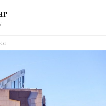
ar
!
rdar