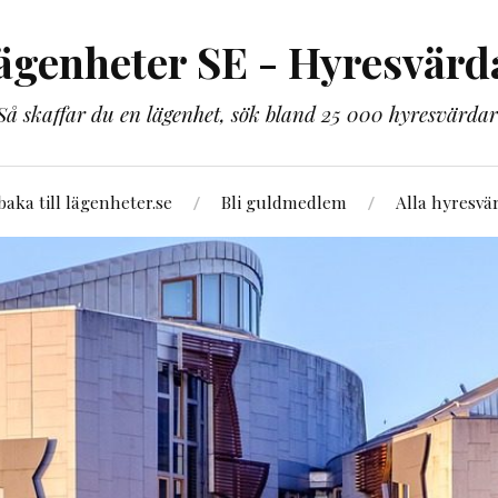
ägenheter SE - Hyresvärd
Så skaffar du en lägenhet, sök bland 25 000 hyresvärdar
lbaka till lägenheter.se
Bli guldmedlem
Alla hyresvä