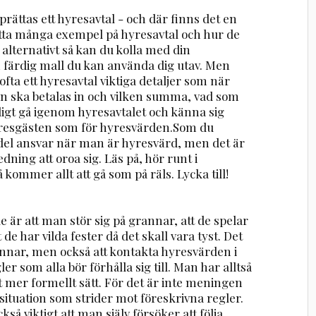
rättas ett hyresavtal - och där finns det en
hitta många exempel på hyresavtal och hur de
 alternativt så kan du kolla med din
 färdig mall du kan använda dig utav. Men
fta ett hyresavtal viktiga detaljer som när
an ska betalas in och vilken summa, vad som
ligt gå igenom hyresavtalet och känna sig
 hyresgästen som för hyresvärden.Som du
 del ansvar när man är hyresvärd, men det är
dning att oroa sig. Läs på, hör runt i
 kommer allt att gå som på räls. Lycka till!
r att man stör sig på grannar, att de spelar
 de har vilda fester då det skall vara tyst. Det
rannar, men också att kontakta hyresvärden i
ler som alla bör förhålla sig till. Man har alltså
ett mer formellt sätt. För det är inte meningen
situation som strider mot föreskrivna regler.
kså viktigt att man själv försöker att följa