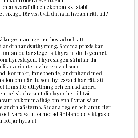
 en ansvarsfull och ekonomiskt stabil
ktigt, för visst vill du ha in hyran i rätt tid?
så länge man äger en bostad och att
på andrahandsuthyrning. Samma praxis kan
 innan du tar steget att hyra ut din lägenhet
te om hyreslagen. I hyreslagen så hittar du
lika varianter av hyresavtal som
and-kontrakt, inneboende, andrahand med
mation om när du som hyresvärd har rätt att
et finns för utflyttning och en rad andra
mpel ska hyra ut din lägenhet till två
a värt att komma ihåg om ena flyttar så är
 de andra gästerna. Sådana regler och ännu fler
 på och vara välinformerad är bland de viktigaste
börjar hyra ut.