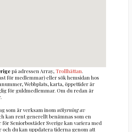
erige
på adressen
Array
,
Trollhättan
.
st för medlemmar) eller sök hemsidan hos
onnummer, Webbplats, karta, öppettider är
nglig för guldmedlemmar. Om du redan är
.
etag som är verksam inom
uthyrning av
ch kan rent generellt benämnas som en
r för Seniorbostäder Sverige kan variera med
r och du kan uppdatera tiderna genom att