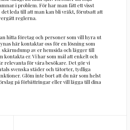
hamnar i problem. För har man fått ett visst
et leda till att man kan bli vräkt, förutsatt att
ergått reglerna.
n hitta företag och personer som vill hyra ut
 synas här kontaktar oss för en lösning som
en skärmdump av er hemsida och lägger till
n kontakta er. Vi har som mål att enkelt och
r relevanta för våra besökare. Det gör vi
ntals svenska städer och tätorter, tydliga
nktioner. Glöm inte bort att du när som helst
rslag på förbättringar eller vill lägga till dina