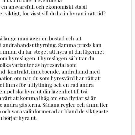
 en ansvarsfull och ekonomiskt stabil
ktigt, för visst vill du ha in hyran i rätt tid?
så länge man äger en bostad och att
på andrahandsuthyrning. Samma praxis kan
 innan du tar steget att hyra ut din lägenhet
te om hyreslagen. I hyreslagen så hittar du
lika varianter av hyresavtal som
and-kontrakt, inneboende, andrahand med
mation om när du som hyresvärd har rätt att
et finns för utflyttning och en rad andra
mpel ska hyra ut din lägenhet till två
a värt att komma ihåg om ena flyttar så är
 de andra gästerna. Sådana regler och ännu fler
 på och vara välinformerad är bland de viktigaste
börjar hyra ut.