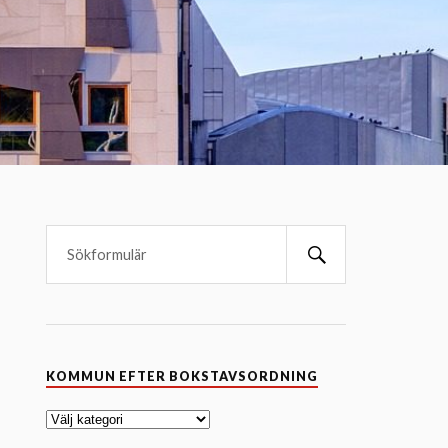
K
KOMMUN EFTER BOKSTAVSORDNING
o
m
m
u