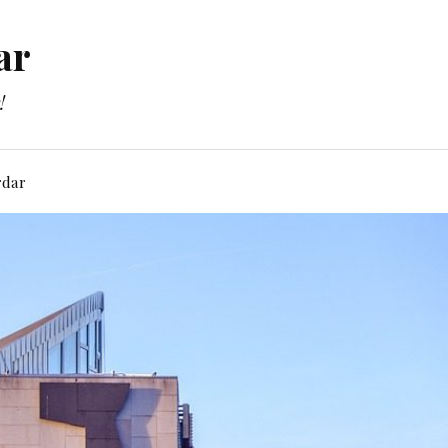
ar
!
rdar