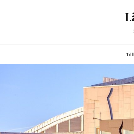
L
Til