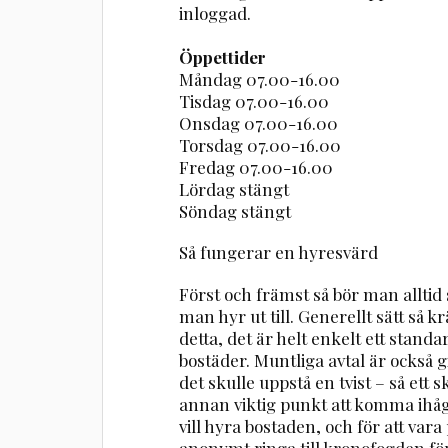
inloggad.
Öppettider
Måndag 07.00-16.00
Tisdag 07.00-16.00
Onsdag 07.00-16.00
Torsdag 07.00-16.00
Fredag 07.00-16.00
Lördag stängt
Söndag stängt
Så fungerar en hyresvärd
Först och främst så bör man alltid
man hyr ut till. Generellt sätt så
detta, det är helt enkelt ett stand
bostäder. Muntliga avtal är också gi
det skulle uppstå en tvist – så ett sk
annan viktig punkt att komma ihåg
vill hyra bostaden, och för att va
anonymt ringa till kronofogden för