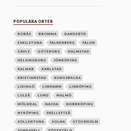
n
e
f
t
e
POPULÄRA ORTER
r
b
o
BORÅS
BROMMA
DANDERYD
k
ESKILSTUNA
FALKENBERG
FALUN
s
t
GÄVLE
GÖTEBORG
HALMSTAD
a
v
HELSINGBORG
JÖNKÖPING
s
o
KALMAR
KARLSTAD
r
d
KRISTIANSTAD
KUNGSBACKA
n
i
LIDINGÖ
LIMHAMN
LINKÖPING
n
g
LULEÅ
LUND
MALMÖ
MÖLNDAL
NACKA
NORRKÖPING
NYKÖPING
SKELLEFTEÅ
SOLLENTUNA
SOLNA
STOCKHOLM
SUNDSVALL
SÖDERTÄLJE