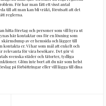
problem. För har man fått ett visst antal
a till att man kan bli vräkt, förutsatt att det
tt reglerna.
n hitta företag och personer som vill hyra ut
 synas här kontaktar oss för en lösning som
en skärmdump av er hemsida och lägger till
n kontakta er. Vi har som mål att enkelt och
r relevanta för våra besökare. Det gör vi
ntals svenska städer och tätorter, tydliga
nktioner. Glöm inte bort att du när som helst
rslag på förbättringar eller vill lägga till dina