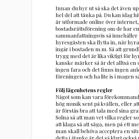
Innan du hyr ut så ska det även upp
hel del att tänka på. Du kan idag 
är utformade online över internet,
bostadsrättsförening om de har en
sammanfattningsvis så innehåller o
hyresgästen ska flytta in, när hyr
ingår i bostaden m.m. Så att grund
trygg med det är lika viktigt för
kanske märker så är det alltså en
ingen fara och det finns ingen anle
föreningen och ha lite is i magen så
Följ lägenhetens regler
Något som kan vara förekommande ä
hög musik sent på kvällen, eller att
är förstås bra att tala med sina g
Solna så att man vet vilka regler som
att klaga så att säga, men på ett me
man skall behöva acceptera en sit
detta i åtanke är det så klart också 