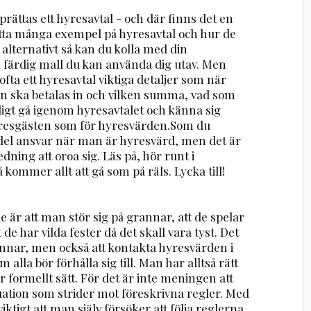
rättas ett hyresavtal - och där finns det en
hitta många exempel på hyresavtal och hur de
 alternativt så kan du kolla med din
 färdig mall du kan använda dig utav. Men
fta ett hyresavtal viktiga detaljer som när
an ska betalas in och vilken summa, vad som
ligt gå igenom hyresavtalet och känna sig
 hyresgästen som för hyresvärden.Som du
 del ansvar när man är hyresvärd, men det är
dning att oroa sig. Läs på, hör runt i
 kommer allt att gå som på räls. Lycka till!
r att man stör sig på grannar, att de spelar
 de har vilda fester då det skall vara tyst. Det
rannar, men också att kontakta hyresvärden i
 alla bör förhålla sig till. Man har alltså rätt
r formellt sätt. För det är inte meningen att
uation som strider mot föreskrivna regler. Med
viktigt att man själv försöker att följa reglerna