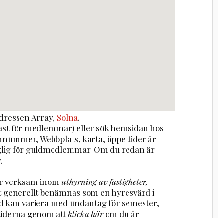
dressen
Array
,
Solna
.
st för medlemmar) eller sök hemsidan hos
onnummer, Webbplats, karta, öppettider är
nglig för guldmedlemmar. Om du redan är
.
 är verksam inom
uthyrning av fastigheter,
t generellt benämnas som en hyresvärd i
rd kan variera med undantag för semester,
tiderna genom att
klicka här
om du är