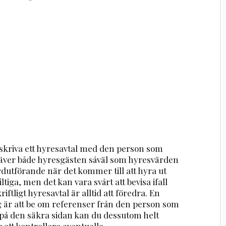
 skriva ett hyresavtal med den person som
 kräver både hyresgästen såväl som hyresvärden
ardutförande när det kommer till att hyra ut
ltiga, men det kan vara svårt att bevisa ifall
riftligt hyresavtal är alltid att föredra. En
 är att be om referenser från den person som
ra på den säkra sidan kan du dessutom helt
 att kontrollera eventuella