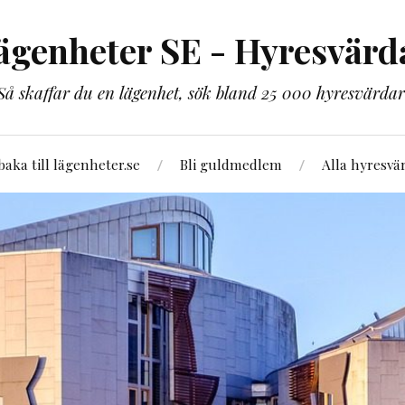
ägenheter SE - Hyresvärd
Så skaffar du en lägenhet, sök bland 25 000 hyresvärdar
lbaka till lägenheter.se
Bli guldmedlem
Alla hyresvä