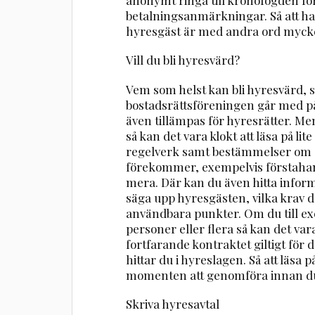
betalningsanmärkningar. Så att ha
hyresgäst är med andra ord mycket vi
Vill du bli hyresvärd?
Vem som helst kan bli hyresvärd, 
bostadsrättsföreningen går med 
även tillämpas för hyresrätter. Men
så kan det vara klokt att läsa på li
regelverk samt bestämmelser om o
förekommer, exempelvis förstah
mera. Där kan du även hitta infor
säga upp hyresgästen, vilka krav d
användbara punkter. Om du till exe
personer eller flera så kan det var
fortfarande kontraktet giltigt för
hittar du i hyreslagen. Så att läsa
momenten att genomföra innan du 
Skriva hyresavtal