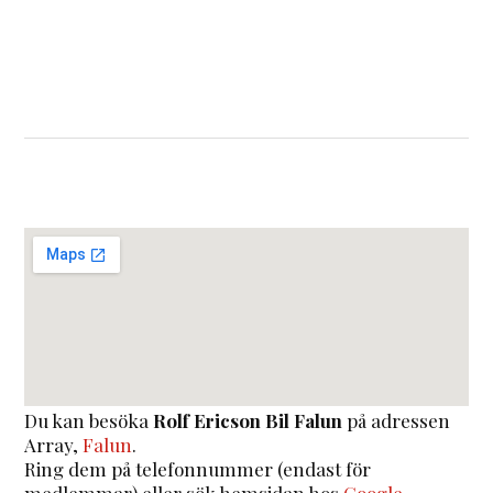
Du kan besöka
Rolf Ericson Bil Falun
på adressen
Array
,
Falun
.
Ring dem på telefonnummer (endast för
medlemmar) eller sök hemsidan hos
Google
.