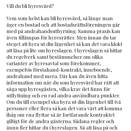
Vill du bli hyresvärd?
Vem som helst kan bli hyresvärd, så länge man
äger en bostad och att bostadsrättsföreningen går
med på andrahandsuthyrning. Samma praxis kan
även tillämpas för hyresrätter. Men innan du tar
steget att hyra ut din lägenhet så kan det vara klokt
att läsa på lite om hyreslagen. I hyreslagen så hittar
du regelverk samt bestämmelser om olika
varianter av hyresavtal som förekommer,
exempelvis förstahand-kontrakt, inneboende,
andrahand med mera. Där kan du även hitta
information om när du som hyresvärd har rätt att
säga upp hyresgästen, vilka krav det finns för
utflyttning och en rad andra användbara punkter.
Om du till exempel ska hyra ut din lägenhet till två
personer eller flera så kan det vara värt att komma
ihåg om ena flyttar så är fortfarande kontraktet
giltigt för de andra gästerna. Sådana regler och
ännu fler hittar du i hyreslagen. Så att läsa på och