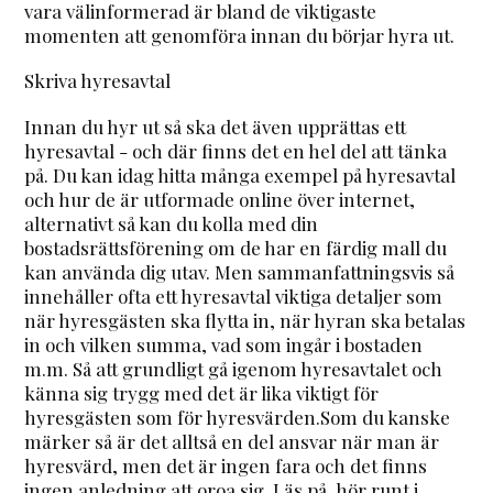
vara välinformerad är bland de viktigaste
momenten att genomföra innan du börjar hyra ut.
Skriva hyresavtal
Innan du hyr ut så ska det även upprättas ett
hyresavtal - och där finns det en hel del att tänka
på. Du kan idag hitta många exempel på hyresavtal
och hur de är utformade online över internet,
alternativt så kan du kolla med din
bostadsrättsförening om de har en färdig mall du
kan använda dig utav. Men sammanfattningsvis så
innehåller ofta ett hyresavtal viktiga detaljer som
när hyresgästen ska flytta in, när hyran ska betalas
in och vilken summa, vad som ingår i bostaden
m.m. Så att grundligt gå igenom hyresavtalet och
känna sig trygg med det är lika viktigt för
hyresgästen som för hyresvärden.Som du kanske
märker så är det alltså en del ansvar när man är
hyresvärd, men det är ingen fara och det finns
ingen anledning att oroa sig. Läs på, hör runt i