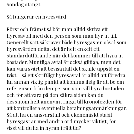
Söndag stängt
Så fungerar en hyresvärd
Först och främst så bör man alltid skriva ett
hyresavtal med den person som man hyr ut till.
Generellt sätt så kräver både hyresgästen såväl som
hyresvärden detta, det är helt enkelt ett
standardutförande när det kommer till att hyra ut
bostäder. Muntliga avtal är också giltiga, men det
kan vara svårt att bevisa ifall det skulle uppstå en
tvist – så ett skriftligt hyresavtal är alltid att föredra.
En annan viktig punkt att komma ihåg är att be om
referenser från den person som vill hyra bostaden,
och för att vara på den säkra sidan kan du
dessutom helt anonymt ringa till kronofogden för
att kontrollera eventuella betalningsanmärkningar.
Så att ha en ansvarsfull och ekonomiskt stabil
hyresgäst är med andra ord mycket viktigt, för
visst vill du ha in hyran i rätt tid?