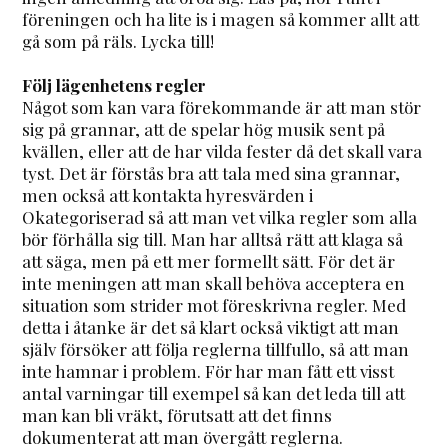
föreningen och ha lite is i magen så kommer allt att
gå som på räls. Lycka till!
Följ lägenhetens regler
Något som kan vara förekommande är att man stör
sig på grannar, att de spelar hög musik sent på
kvällen, eller att de har vilda fester då det skall vara
tyst. Det är förstås bra att tala med sina grannar,
men också att kontakta hyresvärden i
Okategoriserad så att man vet vilka regler som alla
bör förhålla sig till. Man har alltså rätt att klaga så
att säga, men på ett mer formellt sätt. För det är
inte meningen att man skall behöva acceptera en
situation som strider mot föreskrivna regler. Med
detta i åtanke är det så klart också viktigt att man
själv försöker att följa reglerna tillfullo, så att man
inte hamnar i problem. För har man fått ett visst
antal varningar till exempel så kan det leda till att
man kan bli vräkt, förutsatt att det finns
dokumenterat att man övergått reglerna.