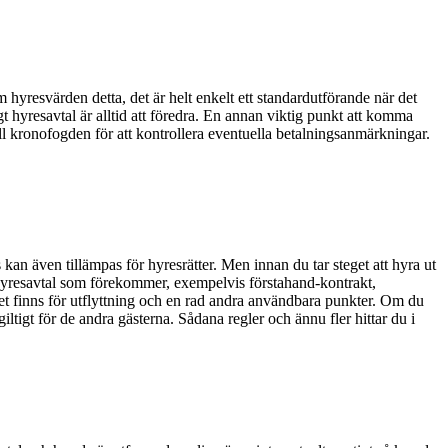
 hyresvärden detta, det är helt enkelt ett standardutförande när det
ligt hyresavtal är alltid att föredra. En annan viktig punkt att komma
ll kronofogden för att kontrollera eventuella betalningsanmärkningar.
n även tillämpas för hyresrätter. Men innan du tar steget att hyra ut
v hyresavtal som förekommer, exempelvis förstahand-kontrakt,
t finns för utflyttning och en rad andra användbara punkter. Om du
giltigt för de andra gästerna. Sådana regler och ännu fler hittar du i