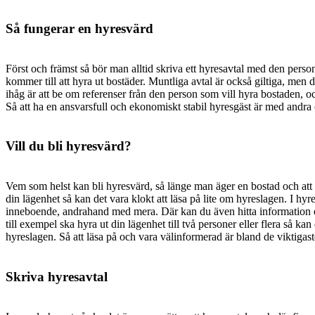
Så fungerar en hyresvärd
Först och främst så bör man alltid skriva ett hyresavtal med den person
kommer till att hyra ut bostäder. Muntliga avtal är också giltiga, men det
ihåg är att be om referenser från den person som vill hyra bostaden, o
Så att ha en ansvarsfull och ekonomiskt stabil hyresgäst är med andra or
Vill du bli hyresvärd?
Vem som helst kan bli hyresvärd, så länge man äger en bostad och att 
din lägenhet så kan det vara klokt att läsa på lite om hyreslagen. I 
inneboende, andrahand med mera. Där kan du även hitta information om
till exempel ska hyra ut din lägenhet till två personer eller flera så ka
hyreslagen. Så att läsa på och vara välinformerad är bland de viktiga
Skriva hyresavtal