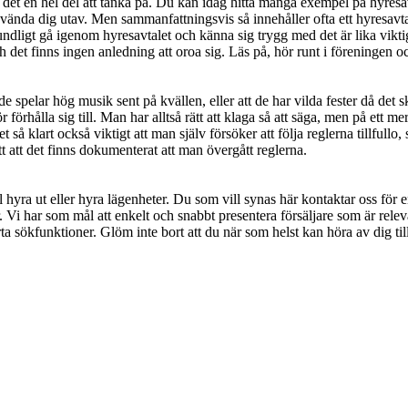
s det en hel del att tänka på. Du kan idag hitta många exempel på hyresav
ända dig utav. Men sammanfattningsvis så innehåller ofta ett hyresavtal 
undligt gå igenom hyresavtalet och känna sig trygg med det är lika vik
 det finns ingen anledning att oroa sig. Läs på, hör runt i föreningen och
spelar hög musik sent på kvällen, eller att de har vilda fester då det sk
 förhålla sig till. Man har alltså rätt att klaga så att säga, men på ett m
 så klart också viktigt att man själv försöker att följa reglerna tillfullo,
att att det finns dokumenterat att man övergått reglerna.
l hyra ut eller hyra lägenheter. Du som vill synas här kontaktar oss för
. Vi har som mål att enkelt och snabbt presentera försäljare som är relev
ta sökfunktioner. Glöm inte bort att du när som helst kan höra av dig till 