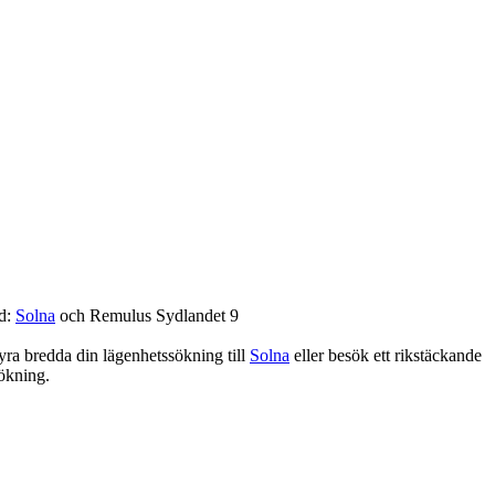
d:
Solna
och Remulus Sydlandet 9
hyra bredda din lägenhetssökning till
Solna
eller besök ett rikstäckande
ökning.