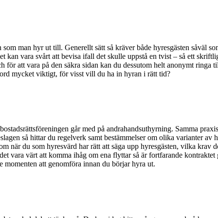
 som man hyr ut till. Generellt sätt så kräver både hyresgästen såväl som
 kan vara svårt att bevisa ifall det skulle uppstå en tvist – så ett skrift
ch för att vara på den säkra sidan kan du dessutom helt anonymt ringa ti
d mycket viktigt, för visst vill du ha in hyran i rätt tid?
bostadsrättsföreningen går med på andrahandsuthyrning. Samma praxis ka
hyreslagen så hittar du regelverk samt bestämmelser om olika varianter a
 när du som hyresvärd har rätt att säga upp hyresgästen, vilka krav de
n det vara värt att komma ihåg om ena flyttar så är fortfarande kontraktet 
ste momenten att genomföra innan du börjar hyra ut.