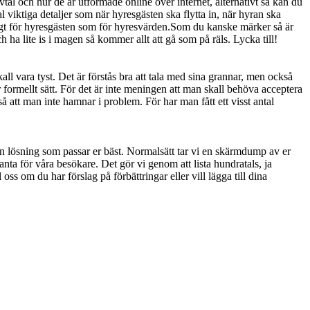
tal och hur de är utformade online över internet, alternativt så kan du
viktiga detaljer som när hyresgästen ska flytta in, när hyran ska
tigt för hyresgästen som för hyresvärden.Som du kanske märker så är
 ha lite is i magen så kommer allt att gå som på räls. Lycka till!
all vara tyst. Det är förstås bra att tala med sina grannar, men också
er formellt sätt. För det är inte meningen att man skall behöva acceptera
 så att man inte hamnar i problem. För har man fått ett visst antal
 en lösning som passar er bäst. Normalsätt tar vi en skärmdump av er
anta för våra besökare. Det gör vi genom att lista hundratals, ja
oss om du har förslag på förbättringar eller vill lägga till dina