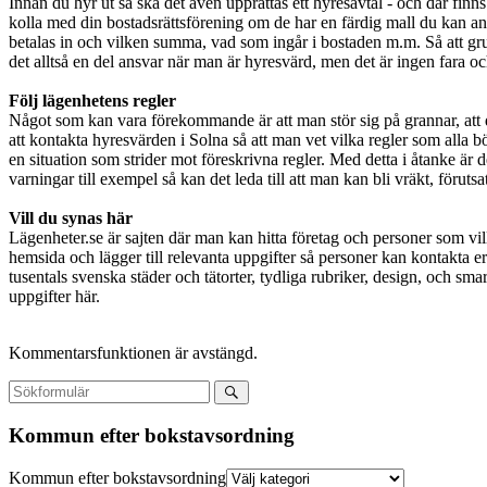
Innan du hyr ut så ska det även upprättas ett hyresavtal - och där finn
kolla med din bostadsrättsförening om de har en färdig mall du kan anv
betalas in och vilken summa, vad som ingår i bostaden m.m. Så att gr
det alltså en del ansvar när man är hyresvärd, men det är ingen fara och
Följ lägenhetens regler
Något som kan vara förekommande är att man stör sig på grannar, att de 
att kontakta hyresvärden i Solna så att man vet vilka regler som alla bör
en situation som strider mot föreskrivna regler. Med detta i åtanke är det
varningar till exempel så kan det leda till att man kan bli vräkt, föruts
Vill du synas här
Lägenheter.se är sajten där man kan hitta företag och personer som vil
hemsida och lägger till relevanta uppgifter så personer kan kontakta er
tusentals svenska städer och tätorter, tydliga rubriker, design, och smar
uppgifter här.
Kommentarsfunktionen är avstängd.
Kommun efter bokstavsordning
Kommun efter bokstavsordning