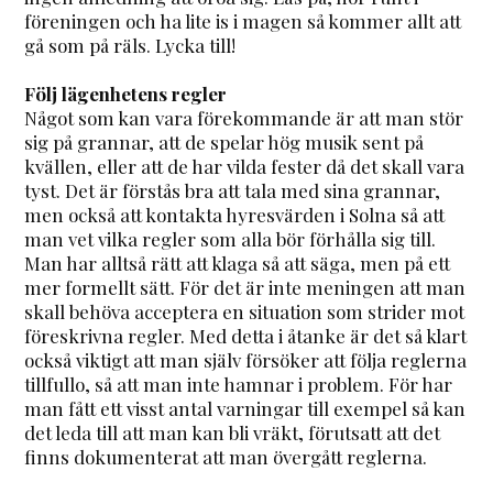
föreningen och ha lite is i magen så kommer allt att
gå som på räls. Lycka till!
Följ lägenhetens regler
Något som kan vara förekommande är att man stör
sig på grannar, att de spelar hög musik sent på
kvällen, eller att de har vilda fester då det skall vara
tyst. Det är förstås bra att tala med sina grannar,
men också att kontakta hyresvärden i Solna så att
man vet vilka regler som alla bör förhålla sig till.
Man har alltså rätt att klaga så att säga, men på ett
mer formellt sätt. För det är inte meningen att man
skall behöva acceptera en situation som strider mot
föreskrivna regler. Med detta i åtanke är det så klart
också viktigt att man själv försöker att följa reglerna
tillfullo, så att man inte hamnar i problem. För har
man fått ett visst antal varningar till exempel så kan
det leda till att man kan bli vräkt, förutsatt att det
finns dokumenterat att man övergått reglerna.