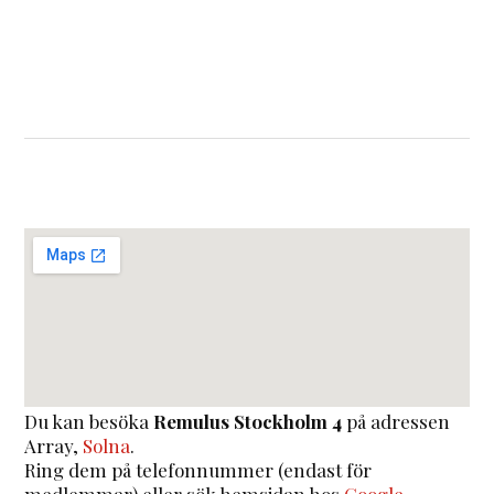
Du kan besöka
Remulus Stockholm 4
på adressen
Array
,
Solna
.
Ring dem på telefonnummer (endast för
medlemmar) eller sök hemsidan hos
Google
.