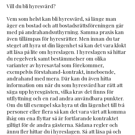
Vill du bli hyresvärd?
Vem som helst kan bli hyresvärd, så länge man
äger en bostad och att bostadsrättsföreningen går
med på andrahandsuthyrning. Samma praxis kan
även tillämpas för hyresrätter. Men innan du tar
steget att hyra ut din lägenhet så kan det vara klokt
att läsa på lite om hyreslagen. I hyreslagen så hittar
du regelverk samt bestämmelser om olika
varianter av hyresavtal som förekommer,
exempelvis förstahand-kontrakt, inneboende,
andrahand med mera. Där kan du även hitta
information om när du som hyresvärd har rätt att
säga upp hyresgästen, vilka krav det finns för
utflyttning och en rad andra användbara punkter.
Om du till exempel ska hyra ut din lägenhet till två
personer eller flera så kan det vara värt att komma
ihåg om ena flyttar så är fortfarande kontraktet
giltigt för de andra gästerna. Sådana regler och
ännu fler hittar du i hyreslagen. Så att läsa på och