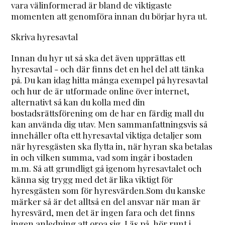
vara välinformerad är bland de viktigaste
momenten att genomföra innan du börjar hyra ut.
Skriva hyresavtal
Innan du hyr ut så ska det även upprättas ett
hyresavtal - och där finns det en hel del att tänka
på. Du kan idag hitta många exempel på hyresavtal
och hur de är utformade online över internet,
alternativt så kan du kolla med din
bostadsrättsförening om de har en färdig mall du
kan använda dig utav. Men sammanfattningsvis så
innehåller ofta ett hyresavtal viktiga detaljer som
när hyresgästen ska flytta in, när hyran ska betalas
in och vilken summa, vad som ingår i bostaden
m.m. Så att grundligt gå igenom hyresavtalet och
känna sig trygg med det är lika viktigt för
hyresgästen som för hyresvärden.Som du kanske
märker så är det alltså en del ansvar när man är
hyresvärd, men det är ingen fara och det finns
ingen anledning att oroa sig. Läs på, hör runt i