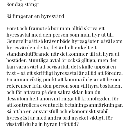
Söndag stängt
Så fungerar en hyresvärd
Först och främst så bör man alltid skriva ett
hyresavtal med den person som man hyr ut till.
Generellt sätt så kräver både hyresgästen såväl som
hyresvärden detta, det är helt enkelt ett
standardutförande när det kommer till att hyra ut
bostäder. Muntliga avtal är också giltiga, men det
kan vara svårt att bevisa ifall det skulle uppstå en
tvist – så ett skriftligt hyresavtal är alltid att föredra.
En annan viktig punkt att komma ihåg är att be om
referenser från den person som vill hyra bostaden,
och för att vara på den säkra sidan kan du
dessutom helt anonymt ringa till kronofogden för
att kontrollera eventuella betalningsanmärkningar.
Så att ha en ansvarsfull och ekonomiskt stabil
hyresgäst är med andra ord mycket viktigt, för
visst vill du ha in hyran i rätt tid?