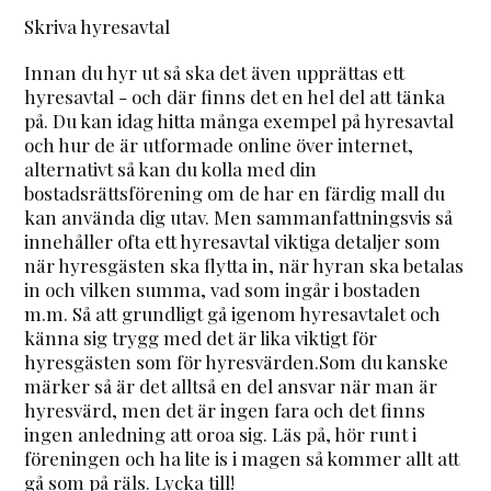
Skriva hyresavtal
Innan du hyr ut så ska det även upprättas ett
hyresavtal - och där finns det en hel del att tänka
på. Du kan idag hitta många exempel på hyresavtal
och hur de är utformade online över internet,
alternativt så kan du kolla med din
bostadsrättsförening om de har en färdig mall du
kan använda dig utav. Men sammanfattningsvis så
innehåller ofta ett hyresavtal viktiga detaljer som
när hyresgästen ska flytta in, när hyran ska betalas
in och vilken summa, vad som ingår i bostaden
m.m. Så att grundligt gå igenom hyresavtalet och
känna sig trygg med det är lika viktigt för
hyresgästen som för hyresvärden.Som du kanske
märker så är det alltså en del ansvar när man är
hyresvärd, men det är ingen fara och det finns
ingen anledning att oroa sig. Läs på, hör runt i
föreningen och ha lite is i magen så kommer allt att
gå som på räls. Lycka till!