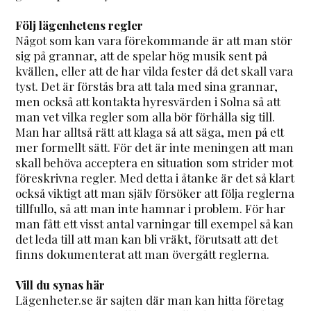
Följ lägenhetens regler
Något som kan vara förekommande är att man stör
sig på grannar, att de spelar hög musik sent på
kvällen, eller att de har vilda fester då det skall vara
tyst. Det är förstås bra att tala med sina grannar,
men också att kontakta hyresvärden i Solna så att
man vet vilka regler som alla bör förhålla sig till.
Man har alltså rätt att klaga så att säga, men på ett
mer formellt sätt. För det är inte meningen att man
skall behöva acceptera en situation som strider mot
föreskrivna regler. Med detta i åtanke är det så klart
också viktigt att man själv försöker att följa reglerna
tillfullo, så att man inte hamnar i problem. För har
man fått ett visst antal varningar till exempel så kan
det leda till att man kan bli vräkt, förutsatt att det
finns dokumenterat att man övergått reglerna.
Vill du synas här
Lägenheter.se är sajten där man kan hitta företag