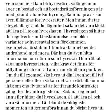
Vem som helst kan bli hyresvärd, så länge man
äger en bostad och att bostadsrättsföreningen går
med på andrahandsuthyrning. Samma praxis kan
även tillämpas för hyresrätter. Men innan du tar
steget att hyra ut din lägenhet så kan det vara klokt
att läsa på lite om hyreslagen. I hyreslagen så hittar
du regelverk samt bestämmelser om olika
varianter av hyresavtal som förekommer,
exempelvis förstahand-kontrakt, inneboende,
andrahand med mera. Där kan du även hitta
information om när du som hyresvärd har rätt att
säga upp hyresgästen, vilka krav det finns för
utflyttning och en rad andra användbara punkter.
Om du till exempel ska hyra ut din lägenhet till två
personer eller flera så kan det vara värt att komma
ihåg om ena flyttar så är fortfarande kontraktet
giltigt för de andra gästerna. Sådana regler och
ännu fler hittar du i hyreslagen. Så att läsa på och
vara välinformerad är bland de viktigaste
momenten att genomföra innan du börjar hyra ut.