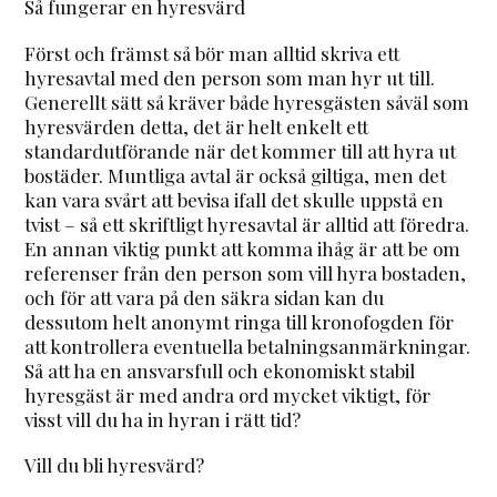
Så fungerar en hyresvärd
Först och främst så bör man alltid skriva ett
hyresavtal med den person som man hyr ut till.
Generellt sätt så kräver både hyresgästen såväl som
hyresvärden detta, det är helt enkelt ett
standardutförande när det kommer till att hyra ut
bostäder. Muntliga avtal är också giltiga, men det
kan vara svårt att bevisa ifall det skulle uppstå en
tvist – så ett skriftligt hyresavtal är alltid att föredra.
En annan viktig punkt att komma ihåg är att be om
referenser från den person som vill hyra bostaden,
och för att vara på den säkra sidan kan du
dessutom helt anonymt ringa till kronofogden för
att kontrollera eventuella betalningsanmärkningar.
Så att ha en ansvarsfull och ekonomiskt stabil
hyresgäst är med andra ord mycket viktigt, för
visst vill du ha in hyran i rätt tid?
Vill du bli hyresvärd?