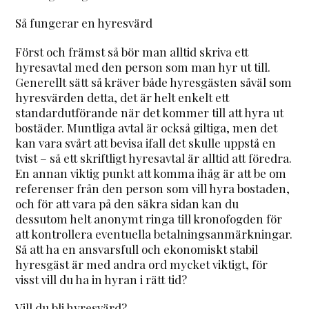
Så fungerar en hyresvärd
Först och främst så bör man alltid skriva ett
hyresavtal med den person som man hyr ut till.
Generellt sätt så kräver både hyresgästen såväl som
hyresvärden detta, det är helt enkelt ett
standardutförande när det kommer till att hyra ut
bostäder. Muntliga avtal är också giltiga, men det
kan vara svårt att bevisa ifall det skulle uppstå en
tvist – så ett skriftligt hyresavtal är alltid att föredra.
En annan viktig punkt att komma ihåg är att be om
referenser från den person som vill hyra bostaden,
och för att vara på den säkra sidan kan du
dessutom helt anonymt ringa till kronofogden för
att kontrollera eventuella betalningsanmärkningar.
Så att ha en ansvarsfull och ekonomiskt stabil
hyresgäst är med andra ord mycket viktigt, för
visst vill du ha in hyran i rätt tid?
Vill du bli hyresvärd?