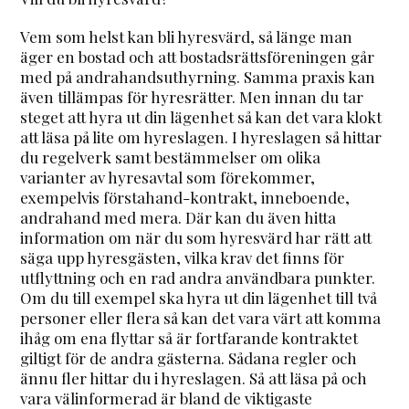
Vem som helst kan bli hyresvärd, så länge man
äger en bostad och att bostadsrättsföreningen går
med på andrahandsuthyrning. Samma praxis kan
även tillämpas för hyresrätter. Men innan du tar
steget att hyra ut din lägenhet så kan det vara klokt
att läsa på lite om hyreslagen. I hyreslagen så hittar
du regelverk samt bestämmelser om olika
varianter av hyresavtal som förekommer,
exempelvis förstahand-kontrakt, inneboende,
andrahand med mera. Där kan du även hitta
information om när du som hyresvärd har rätt att
säga upp hyresgästen, vilka krav det finns för
utflyttning och en rad andra användbara punkter.
Om du till exempel ska hyra ut din lägenhet till två
personer eller flera så kan det vara värt att komma
ihåg om ena flyttar så är fortfarande kontraktet
giltigt för de andra gästerna. Sådana regler och
ännu fler hittar du i hyreslagen. Så att läsa på och
vara välinformerad är bland de viktigaste