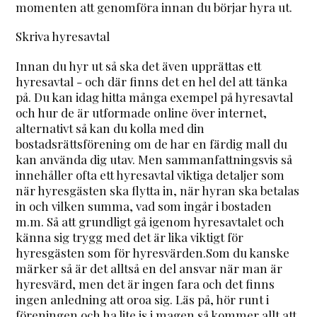
momenten att genomföra innan du börjar hyra ut.
Skriva hyresavtal
Innan du hyr ut så ska det även upprättas ett
hyresavtal - och där finns det en hel del att tänka
på. Du kan idag hitta många exempel på hyresavtal
och hur de är utformade online över internet,
alternativt så kan du kolla med din
bostadsrättsförening om de har en färdig mall du
kan använda dig utav. Men sammanfattningsvis så
innehåller ofta ett hyresavtal viktiga detaljer som
när hyresgästen ska flytta in, när hyran ska betalas
in och vilken summa, vad som ingår i bostaden
m.m. Så att grundligt gå igenom hyresavtalet och
känna sig trygg med det är lika viktigt för
hyresgästen som för hyresvärden.Som du kanske
märker så är det alltså en del ansvar när man är
hyresvärd, men det är ingen fara och det finns
ingen anledning att oroa sig. Läs på, hör runt i
föreningen och ha lite is i magen så kommer allt att