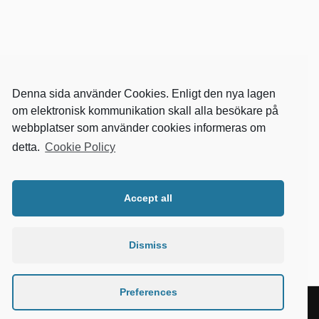
Denna sida använder Cookies. Enligt den nya lagen
om elektronisk kommunikation skall alla besökare på
webbplatser som använder cookies informeras om
detta.
Cookie Policy
RELEVANTA SIDOR
kvalster
Accept all
wikipedia
mitthem
fastighetssnabben
Dismiss
Preferences
&
DRIVEN AV
WORDPRESS
TEMA AV
ANDERS NORÉN