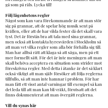
gå som på räls. Lycka till!
Följ lägenhetens regler
Något som kan vara förekommande är att man stör
sig på grannar, att de spelar hög musik sent på
kvällen, eller att de har vilda fester då det skall vara
tyst. Det är förstås bra att tala med sina grannar,
men också att kontakta hyresvärden i Stockholm så
att man vet vilka regler som alla bör förhålla sig till.
Man har alltså rätt att klaga så att säga, men på ett
mer formellt sätt. För det är inte meningen att man
skall behöva acceptera en situation som strider mot
föreskrivna regler. Med detta i åtanke är det så klart
också viktigt att man själv försöker att följa reglerna
tillfullo, så att man inte hamnar i problem. För har
man fått ett visst antal varningar till exempel så kan
det leda till att man kan bli vräkt, förutsatt att det
finns dokumenterat att man övergått reglerna.
Vill du synas här