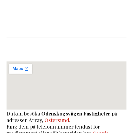
Du kan besöka
Odenskogsvägen Fastigheter
på
adressen
Array
,
Östersund
.
Ring dem på telefonnummer (endast för
medlemmar) eller sök hemsidan hos
Google
.