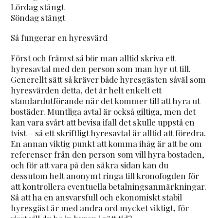
Lördag stängt
Söndag stängt
Så fungerar en hyresvärd
Först och främst så bör man alltid skriva ett
hyresavtal med den person som man hyr ut till.
Generellt sätt så kräver både hyresgästen såväl som
hyresvärden detta, det är helt enkelt ett
standardutförande när det kommer till att hyra ut
bostäder. Muntliga avtal är också giltiga, men det
kan vara svårt att bevisa ifall det skulle uppstå en
tvist – så ett skriftligt hyresavtal är alltid att föredra.
En annan viktig punkt att komma ihåg är att be om
referenser från den person som vill hyra bostaden,
och för att vara på den säkra sidan kan du
dessutom helt anonymt ringa till kronofogden för
att kontrollera eventuella betalningsanmärkningar.
Så att ha en ansvarsfull och ekonomiskt stabil
hyresgäst är med andra ord mycket viktigt, för