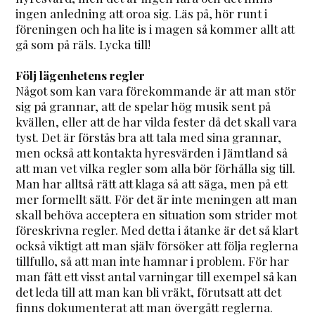
ingen anledning att oroa sig. Läs på, hör runt i
föreningen och ha lite is i magen så kommer allt att
gå som på räls. Lycka till!
Följ lägenhetens regler
Något som kan vara förekommande är att man stör
sig på grannar, att de spelar hög musik sent på
kvällen, eller att de har vilda fester då det skall vara
tyst. Det är förstås bra att tala med sina grannar,
men också att kontakta hyresvärden i Jämtland så
att man vet vilka regler som alla bör förhålla sig till.
Man har alltså rätt att klaga så att säga, men på ett
mer formellt sätt. För det är inte meningen att man
skall behöva acceptera en situation som strider mot
föreskrivna regler. Med detta i åtanke är det så klart
också viktigt att man själv försöker att följa reglerna
tillfullo, så att man inte hamnar i problem. För har
man fått ett visst antal varningar till exempel så kan
det leda till att man kan bli vräkt, förutsatt att det
finns dokumenterat att man övergått reglerna.