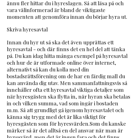
ännu fler hittar du i hyreslagen. Så att läsa på och
vara välinformerad är bland de viktigaste
momenten att genomföra innan du börjar hyra ut.
Skriva hyresavtal
Innan du hyr ut så ska det även upprättas ett
hyresavtal - och där finns det en hel del att tänka
på. Du kan idag hitta många exempel på hyresavtal
och hur de är utformade online över internet,
alternativt så kan du kolla med din
bostadsrättsförening om de har en färdig mall du
kan använda dig utav. Men sammanfattningsvis så
innehåller ofta ett hyresavtal viktiga detaljer som
när hyresgästen ska flytta in, när hyran ska betalas
in och vilken summa, vad som ingår i bostaden
m.m. Så att grundligt gå igenom hyresavtalet och
känna sig trygg med det är lika viktigt för
hyresgästen som för hyresvärden.Som du kanske
märker så är det alltså en del ansvar när man är
hyresvärd, men det är ingen fara och det finns