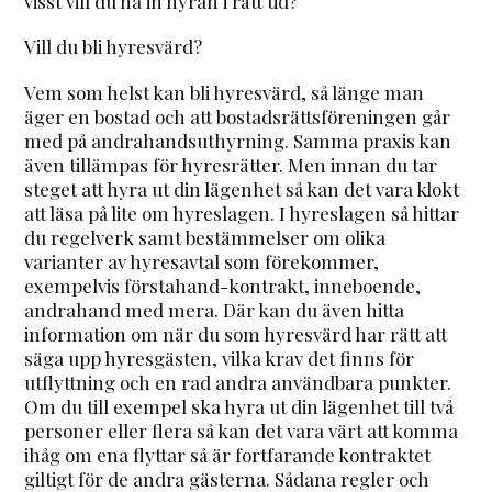
visst vill du ha in hyran i rätt tid?
Vill du bli hyresvärd?
Vem som helst kan bli hyresvärd, så länge man
äger en bostad och att bostadsrättsföreningen går
med på andrahandsuthyrning. Samma praxis kan
även tillämpas för hyresrätter. Men innan du tar
steget att hyra ut din lägenhet så kan det vara klokt
att läsa på lite om hyreslagen. I hyreslagen så hittar
du regelverk samt bestämmelser om olika
varianter av hyresavtal som förekommer,
exempelvis förstahand-kontrakt, inneboende,
andrahand med mera. Där kan du även hitta
information om när du som hyresvärd har rätt att
säga upp hyresgästen, vilka krav det finns för
utflyttning och en rad andra användbara punkter.
Om du till exempel ska hyra ut din lägenhet till två
personer eller flera så kan det vara värt att komma
ihåg om ena flyttar så är fortfarande kontraktet
giltigt för de andra gästerna. Sådana regler och