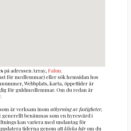
gs
på adressen
Array
,
Falun
.
st för medlemmar) eller sök hemsidan hos
onnummer, Webbplats, karta, öppettider är
nglig för guldmedlemmar. Om du redan är
.
ag som är verksam inom
uthyrning av fastigheter,
t generellt benämnas som en hyresvärd i
altnings kan variera med undantag för
uppdatera tiderna genom att
klicka här
om du