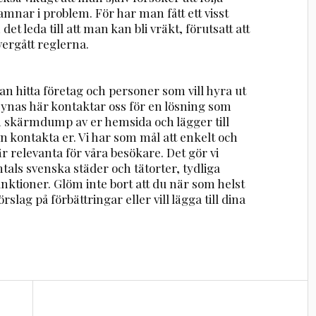
hamnar i problem. För har man fått ett visst
et leda till att man kan bli vräkt, förutsatt att
ergått reglerna.
n hitta företag och personer som vill hyra ut
 synas här kontaktar oss för en lösning som
en skärmdump av er hemsida och lägger till
n kontakta er. Vi har som mål att enkelt och
r relevanta för våra besökare. Det gör vi
ntals svenska städer och tätorter, tydliga
nktioner. Glöm inte bort att du när som helst
rslag på förbättringar eller vill lägga till dina