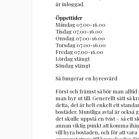
är inloggad.
Öppettider
Måndag 07.00-16.00
Tisdag 07.00-16.00
Onsdag 07.00-16.00
Torsdag 07.00-16.00
Fredag 07.00-16.00
Lördag stängt
Söndag stängt
Så fungerar en hyresvärd
Först och främst så bör man alltid
man hyr ut till. Generellt sätt så
detta, det är helt enkelt ett stand
bostäder. Muntliga avtal är också gi
det skulle uppstå en tvist – så ett sk
annan viktig punkt att komma ihåg
vill hyra bostaden, och för att va
anonymt ringa till kronofogden för