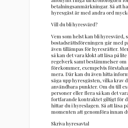
betalningsanmärkningar. Så att ha
hyresgäst är med andra ord mycket vi
Vill du bli hyresvärd?
Vem som helst kan bli hyresvärd, 
bostadsrättsföreningen går med 
även tillämpas för hyresrätter. Men
så kan det vara klokt att läsa på li
regelverk samt bestämmelser om o
förekommer, exempelvis förstah
mera. Där kan du även hitta infor
säga upp hyresgästen, vilka krav d
användbara punkter. Om du till exe
personer eller flera så kan det var
fortfarande kontraktet giltigt för
hittar du i hyreslagen. Så att läsa
momenten att genomföra innan du 
Skriva hyresavtal