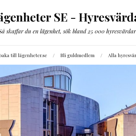
ägenheter SE - Hyresvärd
Så skaffar du en lägenhet, sök bland 25 000 hyresvärdar
lbaka till lägenheter.se
Bli guldmedlem
Alla hyresvä