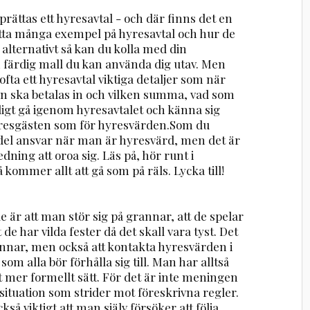
rättas ett hyresavtal - och där finns det en
hitta många exempel på hyresavtal och hur de
 alternativt så kan du kolla med din
 färdig mall du kan använda dig utav. Men
fta ett hyresavtal viktiga detaljer som när
an ska betalas in och vilken summa, vad som
ligt gå igenom hyresavtalet och känna sig
 hyresgästen som för hyresvärden.Som du
 del ansvar när man är hyresvärd, men det är
dning att oroa sig. Läs på, hör runt i
 kommer allt att gå som på räls. Lycka till!
r att man stör sig på grannar, att de spelar
 de har vilda fester då det skall vara tyst. Det
rannar, men också att kontakta hyresvärden i
som alla bör förhålla sig till. Man har alltså
ett mer formellt sätt. För det är inte meningen
situation som strider mot föreskrivna regler.
kså viktigt att man själv försöker att följa