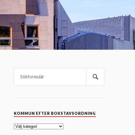
K
KOMMUN EFTER BOKSTAVSORDNING
o
m
m
u