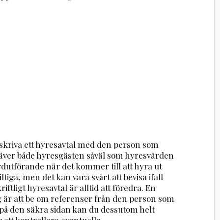
 skriva ett hyresavtal med den person som
 kräver både hyresgästen såväl som hyresvärden
ardutförande när det kommer till att hyra ut
ltiga, men det kan vara svårt att bevisa ifall
riftligt hyresavtal är alltid att föredra. En
 är att be om referenser från den person som
ra på den säkra sidan kan du dessutom helt
 att kontrollera eventuella