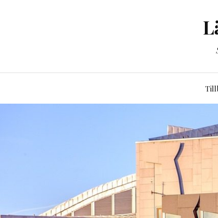
L
Til