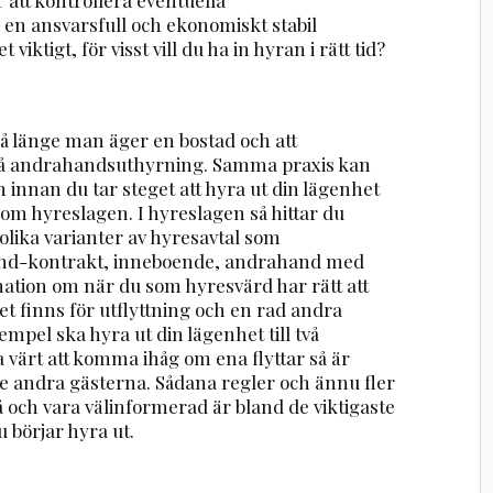
 en ansvarsfull och ekonomiskt stabil
ktigt, för visst vill du ha in hyran i rätt tid?
så länge man äger en bostad och att
på andrahandsuthyrning. Samma praxis kan
 innan du tar steget att hyra ut din lägenhet
te om hyreslagen. I hyreslagen så hittar du
lika varianter av hyresavtal som
and-kontrakt, inneboende, andrahand med
mation om när du som hyresvärd har rätt att
et finns för utflyttning och en rad andra
mpel ska hyra ut din lägenhet till två
a värt att komma ihåg om ena flyttar så är
 de andra gästerna. Sådana regler och ännu fler
 på och vara välinformerad är bland de viktigaste
börjar hyra ut.