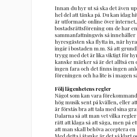
Innan du hyr ut så ska det även upp
hel del att tänka på. Du kan idag 
är utformade online över internet,
bostadsrättsförening om de har en
sammanfattningsvis så innehåller o
hyresgästen ska flytta in, när hyr
ingår i bostaden m.m. Så att grund
trygg med det är lika viktigt för
kanske märker så är det alltså en
ingen fara och det finns ingen anle
föreningen och ha lite is i magen så
Följ lägenhetens regler
Något som kan vara förekommande ä
hög musik sent på kvällen, eller att
är förstås bra att tala med sina g
Dalarna så att man vet vilka regler 
rätt att klaga så att säga, men på 
att man skall behöva acceptera en 
Med detta i åtanke är det så klart oc