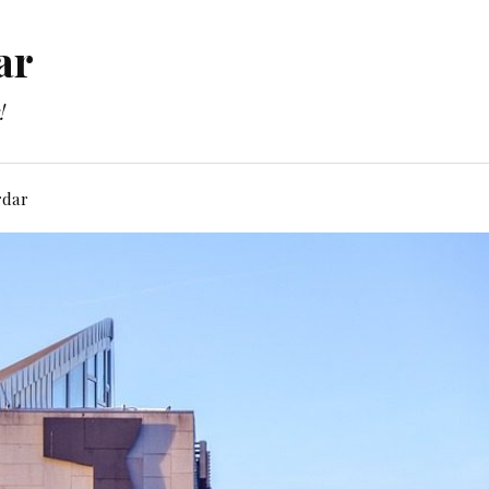
ar
!
rdar