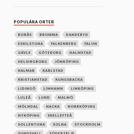
n
e
f
t
e
POPULÄRA ORTER
r
b
o
BORÅS
BROMMA
DANDERYD
k
ESKILSTUNA
FALKENBERG
FALUN
s
t
GÄVLE
GÖTEBORG
HALMSTAD
a
v
HELSINGBORG
JÖNKÖPING
s
o
KALMAR
KARLSTAD
r
d
KRISTIANSTAD
KUNGSBACKA
n
i
LIDINGÖ
LIMHAMN
LINKÖPING
n
g
LULEÅ
LUND
MALMÖ
MÖLNDAL
NACKA
NORRKÖPING
NYKÖPING
SKELLEFTEÅ
SOLLENTUNA
SOLNA
STOCKHOLM
SUNDSVALL
SÖDERTÄLJE