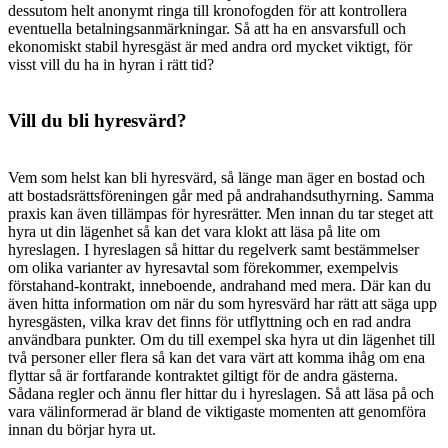
dessutom helt anonymt ringa till kronofogden för att kontrollera
eventuella betalningsanmärkningar. Så att ha en ansvarsfull och
ekonomiskt stabil hyresgäst är med andra ord mycket viktigt, för
visst vill du ha in hyran i rätt tid?
Vill du bli hyresvärd?
Vem som helst kan bli hyresvärd, så länge man äger en bostad och
att bostadsrättsföreningen går med på andrahandsuthyrning. Samma
praxis kan även tillämpas för hyresrätter. Men innan du tar steget att
hyra ut din lägenhet så kan det vara klokt att läsa på lite om
hyreslagen. I hyreslagen så hittar du regelverk samt bestämmelser
om olika varianter av hyresavtal som förekommer, exempelvis
förstahand-kontrakt, inneboende, andrahand med mera. Där kan du
även hitta information om när du som hyresvärd har rätt att säga upp
hyresgästen, vilka krav det finns för utflyttning och en rad andra
användbara punkter. Om du till exempel ska hyra ut din lägenhet till
två personer eller flera så kan det vara värt att komma ihåg om ena
flyttar så är fortfarande kontraktet giltigt för de andra gästerna.
Sådana regler och ännu fler hittar du i hyreslagen. Så att läsa på och
vara välinformerad är bland de viktigaste momenten att genomföra
innan du börjar hyra ut.