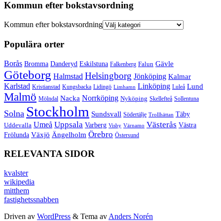
Kommun efter bokstavsordning
Kommun efter bokstavsordning
Populära orter
Borås
Gävle
Bromma
Danderyd
Eskilstuna
Falun
Falkenberg
Göteborg
Helsingborg
Halmstad
Jönköping
Kalmar
Karlstad
Linköping
Lund
Kristianstad
Kungsbacka
Lidingö
Luleå
Limhamn
Malmö
Norrköping
Nacka
Mölndal
Nyköping
Skellefteå
Sollentuna
Stockholm
Solna
Sundsvall
Täby
Södertälje
Trollhättan
Umeå
Uppsala
Västerås
Varberg
Uddevalla
Västra
Visby
Värnamo
Örebro
Växjö
Ängelholm
Frölunda
Östersund
RELEVANTA SIDOR
kvalster
wikipedia
mitthem
fastighetssnabben
Driven av
WordPress
&
Tema av
Anders Norén