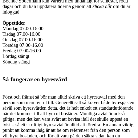
Boende Södermalm kan variera med undantag för semester, röda
dagar och du kan uppdatera tiderna genom att
klicka här
om du är
inloggad.
Öppettider
Måndag 07.00-16.00
Tisdag 07.00-16.00
Onsdag 07.00-16.00
Torsdag 07.00-16.00
Fredag 07.00-16.00
Lördag stängt
Söndag stängt
Så fungerar en hyresvärd
Först och främst så bör man alltid skriva ett hyresavtal med den
person som man hyr ut till. Generellt sätt så kräver både hyresgästen
såväl som hyresvärden detta, det är helt enkelt ett standardutförande
när det kommer till att hyra ut bostäder. Muntliga avtal är också
giltiga, men det kan vara svårt att bevisa ifall det skulle uppstå en
tvist – så ett skriftligt hyresavtal är alltid att föredra. En annan viktig
punkt att komma ihåg är att be om referenser från den person som
vill hyra bostaden, och för att vara på den säkra sidan kan du