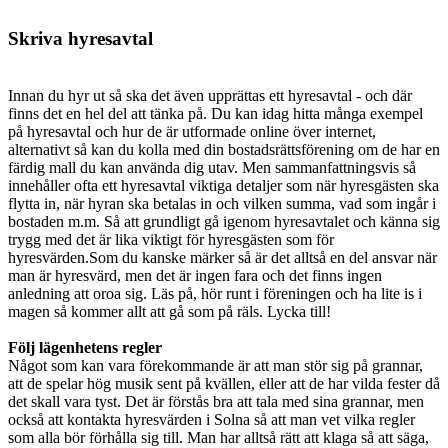
Skriva hyresavtal
Innan du hyr ut så ska det även upprättas ett hyresavtal - och där
finns det en hel del att tänka på. Du kan idag hitta många exempel
på hyresavtal och hur de är utformade online över internet,
alternativt så kan du kolla med din bostadsrättsförening om de har en
färdig mall du kan använda dig utav. Men sammanfattningsvis så
innehåller ofta ett hyresavtal viktiga detaljer som när hyresgästen ska
flytta in, när hyran ska betalas in och vilken summa, vad som ingår i
bostaden m.m. Så att grundligt gå igenom hyresavtalet och känna sig
trygg med det är lika viktigt för hyresgästen som för
hyresvärden.Som du kanske märker så är det alltså en del ansvar när
man är hyresvärd, men det är ingen fara och det finns ingen
anledning att oroa sig. Läs på, hör runt i föreningen och ha lite is i
magen så kommer allt att gå som på räls. Lycka till!
Följ lägenhetens regler
Något som kan vara förekommande är att man stör sig på grannar,
att de spelar hög musik sent på kvällen, eller att de har vilda fester då
det skall vara tyst. Det är förstås bra att tala med sina grannar, men
också att kontakta hyresvärden i Solna så att man vet vilka regler
som alla bör förhålla sig till. Man har alltså rätt att klaga så att säga,