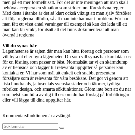
men på ett mer formellt sätt. För det är inte meningen att man skall
behöva acceptera en situation som strider mot föreskrivna regler.
Med detta i åtanke är det så klart också viktigt att man själv försöker
att följa reglerna tillfullo, så att man inte hamnar i problem. För har
man fått ett visst antal varningar till exempel så kan det leda till att
man kan bli vräkt, förutsatt att det finns dokumenterat att man
övergått reglerna.
Vill du synas här
Lägenheter.se är sajten där man kan hitta företag och personer som
vill hyra ut eller hyra lägenheter. Du som vill synas här kontaktar oss
för en lösning som passar er bäst. Normalsätt tar vi en skärmdump
av er hemsida och lägger till relevanta uppgifter så personer kan
kontakta er. Vi har som mål att enkelt och snabbt presentera
försäljare som är relevanta för våra besökare. Det gör vi genom att
lista hundratals, ja tusentals svenska städer och tätorter, tydliga
rubriker, design, och smarta sökfunktioner. Glöm inte bort att du när
som helst kan höra av dig till oss om du har förslag på förbättringar
eller vill lägga till dina uppgifter här.
Kommentarsfunktionen är avstängd.