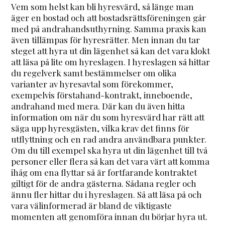
Vem som helst kan bli hyresvärd, så länge man
äger en bostad och att bostadsrättsföreningen går
med på andrahandsuthyrning. Samma praxis kan
även tillämpas för hyresrätter. Men innan du tar
steget att hyra ut din lägenhet så kan det vara klokt
att läsa på lite om hyreslagen. I hyreslagen så hittar
du regelverk samt bestämmelser om olika
varianter av hyresavtal som förekommer,
exempelvis förstahand-kontrakt, inneboende,
andrahand med mera. Där kan du även hitta
information om när du som hyresvärd har rätt att
säga upp hyresgästen, vilka krav det finns för
utflyttning och en rad andra användbara punkter.
Om du till exempel ska hyra ut din lägenhet till två
personer eller flera så kan det vara värt att komma
ihåg om ena flyttar så är fortfarande kontraktet
giltigt för de andra gästerna. Sådana regler och
ännu fler hittar du i hyreslagen. Så att läsa på och
vara välinformerad är bland de viktigaste
momenten att genomföra innan du börjar hyra ut.