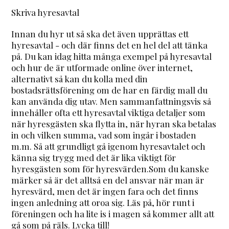
Skriva hyresavtal
Innan du hyr ut så ska det även upprättas ett
hyresavtal - och där finns det en hel del att tänka
på. Du kan idag hitta många exempel på hyresavtal
och hur de är utformade online över internet,
alternativt så kan du kolla med din
bostadsrättsförening om de har en färdig mall du
kan använda dig utav. Men sammanfattningsvis så
innehåller ofta ett hyresavtal viktiga detaljer som
när hyresgästen ska flytta in, när hyran ska betalas
in och vilken summa, vad som ingår i bostaden
m.m. Så att grundligt gå igenom hyresavtalet och
känna sig trygg med det är lika viktigt för
hyresgästen som för hyresvärden.Som du kanske
märker så är det alltså en del ansvar när man är
hyresvärd, men det är ingen fara och det finns
ingen anledning att oroa sig. Läs på, hör runt i
föreningen och ha lite is i magen så kommer allt att
gå som på räls. Lycka till!