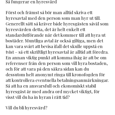
Så fungerar en hyresvärd
Först och främst så bör man alltid skriva ett
hyresavtal med den person som man hyr ut till.
Generellt sätt så kräver både hyresgästen såväl som
hyresvärden detta, det är helt enkelt ett
standardutförande när det kommer till att hyra ut
bostäder. Muntliga avtal är också giltiga, men det
kan vara svårt att bevisa ifall det skulle uppstå en
tvist – så ett skriftligt hyresavtal är alltid att föredra.
En annan viktig punkt att komma ihåg är att be om
referenser från den person som vill hyra bostaden,
och för att vara på den säkra sidan kan du
dessutom helt anonymt ringa till kronofogden för
att kontrollera eventuella betalningsanmärkningar.
Så att ha en ansvarsfull och ekonomiskt stabil
hyresgäst är med andra ord mycket viktigt, för
visst vill du ha in hyran i rätt tid?
Vill du bli hyresvärd?