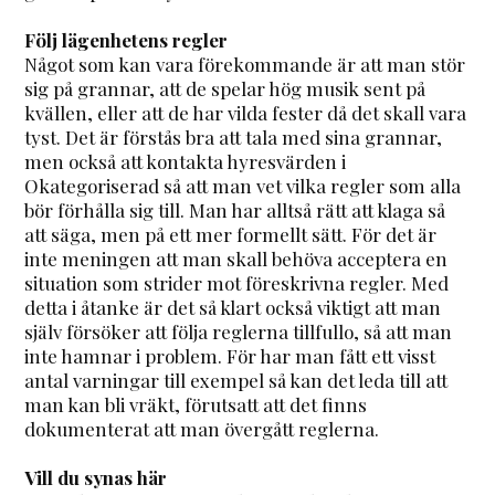
Följ lägenhetens regler
Något som kan vara förekommande är att man stör
sig på grannar, att de spelar hög musik sent på
kvällen, eller att de har vilda fester då det skall vara
tyst. Det är förstås bra att tala med sina grannar,
men också att kontakta hyresvärden i
Okategoriserad så att man vet vilka regler som alla
bör förhålla sig till. Man har alltså rätt att klaga så
att säga, men på ett mer formellt sätt. För det är
inte meningen att man skall behöva acceptera en
situation som strider mot föreskrivna regler. Med
detta i åtanke är det så klart också viktigt att man
själv försöker att följa reglerna tillfullo, så att man
inte hamnar i problem. För har man fått ett visst
antal varningar till exempel så kan det leda till att
man kan bli vräkt, förutsatt att det finns
dokumenterat att man övergått reglerna.
Vill du synas här