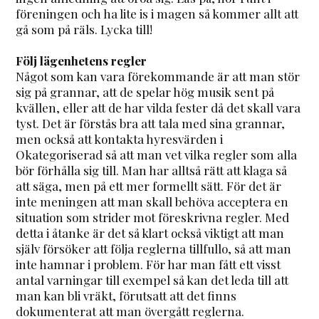
föreningen och ha lite is i magen så kommer allt att
gå som på räls. Lycka till!
Följ lägenhetens regler
Något som kan vara förekommande är att man stör
sig på grannar, att de spelar hög musik sent på
kvällen, eller att de har vilda fester då det skall vara
tyst. Det är förstås bra att tala med sina grannar,
men också att kontakta hyresvärden i
Okategoriserad så att man vet vilka regler som alla
bör förhålla sig till. Man har alltså rätt att klaga så
att säga, men på ett mer formellt sätt. För det är
inte meningen att man skall behöva acceptera en
situation som strider mot föreskrivna regler. Med
detta i åtanke är det så klart också viktigt att man
själv försöker att följa reglerna tillfullo, så att man
inte hamnar i problem. För har man fått ett visst
antal varningar till exempel så kan det leda till att
man kan bli vräkt, förutsatt att det finns
dokumenterat att man övergått reglerna.