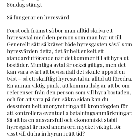
Söndag stängt
Så fungerar en hyresvärd
Först och främst så bör man alltid skriva ett
hyresavtal med den person som man hyr ut till.
Generellt sätt så kräver både hyresgästen såväl som
hyresvärden detta, det är helt enkelt ett
standardutförande när det kommer till att hyra ut
bostäder. Muntliga avtal är också giltiga, men det
kan vara svårt att bevisa ifall det skulle uppstå en
tvist – så ett skriftligt hyresavtal är alltid att föredra.
En annan viktig punkt att komma ihåg är att be om
referenser från den person som vill hyra bostaden,
och för att vara på den säkra sidan kan du
dessutom helt anonymt ringa till kronofogden för
att kontrollera eventuella betalningsanmärkningar.
Så att ha en ansvarsfull och ekonomiskt stabil
hyresgäst är med andra ord mycket viktigt, för
visst vill du ha in hyran i rätt tid?