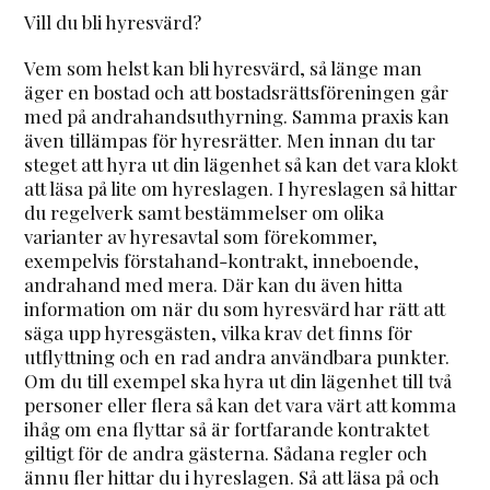
Vill du bli hyresvärd?
Vem som helst kan bli hyresvärd, så länge man
äger en bostad och att bostadsrättsföreningen går
med på andrahandsuthyrning. Samma praxis kan
även tillämpas för hyresrätter. Men innan du tar
steget att hyra ut din lägenhet så kan det vara klokt
att läsa på lite om hyreslagen. I hyreslagen så hittar
du regelverk samt bestämmelser om olika
varianter av hyresavtal som förekommer,
exempelvis förstahand-kontrakt, inneboende,
andrahand med mera. Där kan du även hitta
information om när du som hyresvärd har rätt att
säga upp hyresgästen, vilka krav det finns för
utflyttning och en rad andra användbara punkter.
Om du till exempel ska hyra ut din lägenhet till två
personer eller flera så kan det vara värt att komma
ihåg om ena flyttar så är fortfarande kontraktet
giltigt för de andra gästerna. Sådana regler och
ännu fler hittar du i hyreslagen. Så att läsa på och