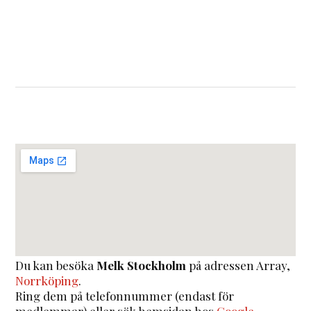
Du kan besöka
Melk Stockholm
på adressen
Array
,
Norrköping
.
Ring dem på telefonnummer (endast för
medlemmar) eller sök hemsidan hos
Google
.