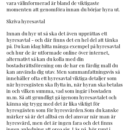
vara välinformerad är bland de viktigaste
momenten att genomföra innan du börjar hyra ut.
Skriva hyresavtal
Innan du hyr ut så ska det även upprättas ett
hyresavtal - och där finns det en hel del att tänka
på. Du kan idag hitta många exempel på hyresavtal
och hur de är utformade online över internet,
alternativt så kan du kolla med din
bostadsrättsförening om de har en färdig mall du
kan använda dig utav. Men sammanfattningsvis så
innehåller ofta ett hyresavtal viktiga detaljer som
när hyresgästen ska flytta in, när hyran ska betalas
in och vilken summa, vad som ingår i bostaden
m.m. Så att grundligt gå igenom hyresavtalet och
känna sig trygg med det är lika viktigt för
hyresgästen som för hyresvärden.Som du kanske
märker så är det alltså en del ansvar när man är
hyresvärd, men det är ingen fara och det finns
ingen anledning att oroa sig. Läs på, hör runt i