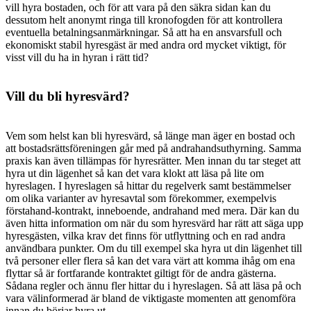
vill hyra bostaden, och för att vara på den säkra sidan kan du
dessutom helt anonymt ringa till kronofogden för att kontrollera
eventuella betalningsanmärkningar. Så att ha en ansvarsfull och
ekonomiskt stabil hyresgäst är med andra ord mycket viktigt, för
visst vill du ha in hyran i rätt tid?
Vill du bli hyresvärd?
Vem som helst kan bli hyresvärd, så länge man äger en bostad och
att bostadsrättsföreningen går med på andrahandsuthyrning. Samma
praxis kan även tillämpas för hyresrätter. Men innan du tar steget att
hyra ut din lägenhet så kan det vara klokt att läsa på lite om
hyreslagen. I hyreslagen så hittar du regelverk samt bestämmelser
om olika varianter av hyresavtal som förekommer, exempelvis
förstahand-kontrakt, inneboende, andrahand med mera. Där kan du
även hitta information om när du som hyresvärd har rätt att säga upp
hyresgästen, vilka krav det finns för utflyttning och en rad andra
användbara punkter. Om du till exempel ska hyra ut din lägenhet till
två personer eller flera så kan det vara värt att komma ihåg om ena
flyttar så är fortfarande kontraktet giltigt för de andra gästerna.
Sådana regler och ännu fler hittar du i hyreslagen. Så att läsa på och
vara välinformerad är bland de viktigaste momenten att genomföra
innan du börjar hyra ut.