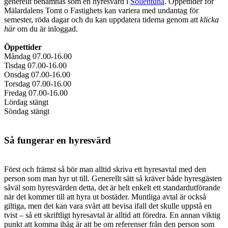
generellt benämnas som en hyresvärd i
Sollentuna
. Öppettider för
Mälardalens Tomt o Fastighets kan variera med undantag för
semester, röda dagar och du kan uppdatera tiderna genom att
klicka
här
om du är inloggad.
Öppettider
Måndag 07.00-16.00
Tisdag 07.00-16.00
Onsdag 07.00-16.00
Torsdag 07.00-16.00
Fredag 07.00-16.00
Lördag stängt
Söndag stängt
Så fungerar en hyresvärd
Först och främst så bör man alltid skriva ett hyresavtal med den
person som man hyr ut till. Generellt sätt så kräver både hyresgästen
såväl som hyresvärden detta, det är helt enkelt ett standardutförande
när det kommer till att hyra ut bostäder. Muntliga avtal är också
giltiga, men det kan vara svårt att bevisa ifall det skulle uppstå en
tvist – så ett skriftligt hyresavtal är alltid att föredra. En annan viktig
punkt att komma ihåg är att be om referenser från den person som