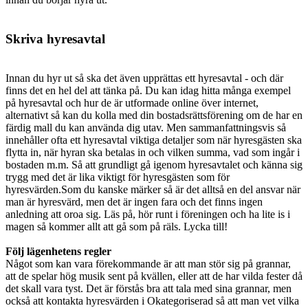
Skriva hyresavtal
Innan du hyr ut så ska det även upprättas ett hyresavtal - och där
finns det en hel del att tänka på. Du kan idag hitta många exempel
på hyresavtal och hur de är utformade online över internet,
alternativt så kan du kolla med din bostadsrättsförening om de har en
färdig mall du kan använda dig utav. Men sammanfattningsvis så
innehåller ofta ett hyresavtal viktiga detaljer som när hyresgästen ska
flytta in, när hyran ska betalas in och vilken summa, vad som ingår i
bostaden m.m. Så att grundligt gå igenom hyresavtalet och känna sig
trygg med det är lika viktigt för hyresgästen som för
hyresvärden.Som du kanske märker så är det alltså en del ansvar när
man är hyresvärd, men det är ingen fara och det finns ingen
anledning att oroa sig. Läs på, hör runt i föreningen och ha lite is i
magen så kommer allt att gå som på räls. Lycka till!
Följ lägenhetens regler
Något som kan vara förekommande är att man stör sig på grannar,
att de spelar hög musik sent på kvällen, eller att de har vilda fester då
det skall vara tyst. Det är förstås bra att tala med sina grannar, men
också att kontakta hyresvärden i Okategoriserad så att man vet vilka