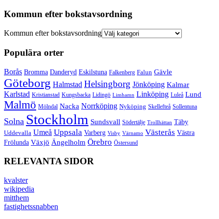
Kommun efter bokstavsordning
Kommun efter bokstavsordning
Populära orter
Borås
Gävle
Bromma
Danderyd
Eskilstuna
Falun
Falkenberg
Göteborg
Helsingborg
Halmstad
Jönköping
Kalmar
Karlstad
Linköping
Lund
Kristianstad
Kungsbacka
Lidingö
Luleå
Limhamn
Malmö
Norrköping
Nacka
Mölndal
Nyköping
Skellefteå
Sollentuna
Stockholm
Solna
Sundsvall
Täby
Södertälje
Trollhättan
Umeå
Uppsala
Västerås
Varberg
Uddevalla
Västra
Visby
Värnamo
Örebro
Växjö
Ängelholm
Frölunda
Östersund
RELEVANTA SIDOR
kvalster
wikipedia
mitthem
fastighetssnabben