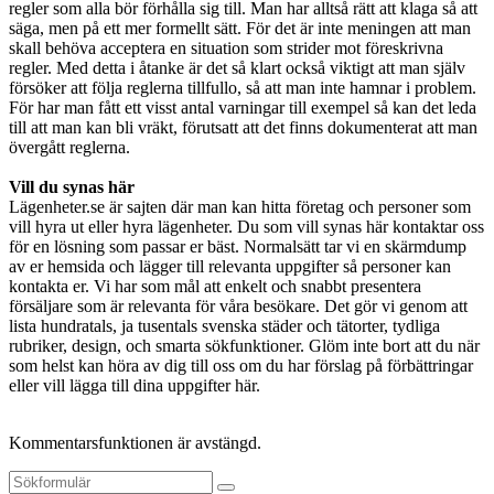
regler som alla bör förhålla sig till. Man har alltså rätt att klaga så att
säga, men på ett mer formellt sätt. För det är inte meningen att man
skall behöva acceptera en situation som strider mot föreskrivna
regler. Med detta i åtanke är det så klart också viktigt att man själv
försöker att följa reglerna tillfullo, så att man inte hamnar i problem.
För har man fått ett visst antal varningar till exempel så kan det leda
till att man kan bli vräkt, förutsatt att det finns dokumenterat att man
övergått reglerna.
Vill du synas här
Lägenheter.se är sajten där man kan hitta företag och personer som
vill hyra ut eller hyra lägenheter. Du som vill synas här kontaktar oss
för en lösning som passar er bäst. Normalsätt tar vi en skärmdump
av er hemsida och lägger till relevanta uppgifter så personer kan
kontakta er. Vi har som mål att enkelt och snabbt presentera
försäljare som är relevanta för våra besökare. Det gör vi genom att
lista hundratals, ja tusentals svenska städer och tätorter, tydliga
rubriker, design, och smarta sökfunktioner. Glöm inte bort att du när
som helst kan höra av dig till oss om du har förslag på förbättringar
eller vill lägga till dina uppgifter här.
Kommentarsfunktionen är avstängd.