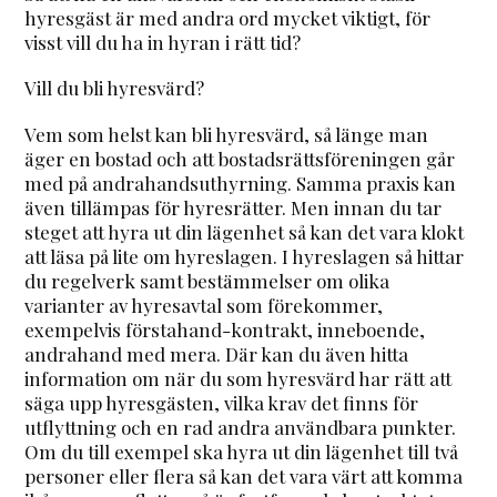
hyresgäst är med andra ord mycket viktigt, för
visst vill du ha in hyran i rätt tid?
Vill du bli hyresvärd?
Vem som helst kan bli hyresvärd, så länge man
äger en bostad och att bostadsrättsföreningen går
med på andrahandsuthyrning. Samma praxis kan
även tillämpas för hyresrätter. Men innan du tar
steget att hyra ut din lägenhet så kan det vara klokt
att läsa på lite om hyreslagen. I hyreslagen så hittar
du regelverk samt bestämmelser om olika
varianter av hyresavtal som förekommer,
exempelvis förstahand-kontrakt, inneboende,
andrahand med mera. Där kan du även hitta
information om när du som hyresvärd har rätt att
säga upp hyresgästen, vilka krav det finns för
utflyttning och en rad andra användbara punkter.
Om du till exempel ska hyra ut din lägenhet till två
personer eller flera så kan det vara värt att komma