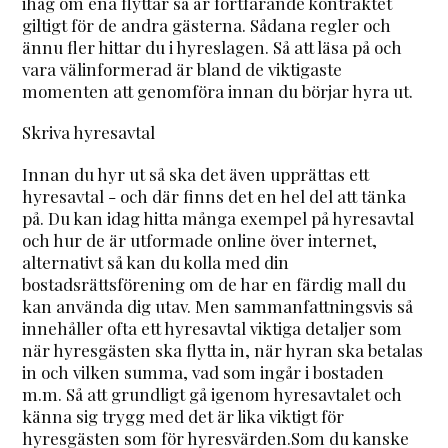
ihåg om ena flyttar så är fortfarande kontraktet
giltigt för de andra gästerna. Sådana regler och
ännu fler hittar du i hyreslagen. Så att läsa på och
vara välinformerad är bland de viktigaste
momenten att genomföra innan du börjar hyra ut.
Skriva hyresavtal
Innan du hyr ut så ska det även upprättas ett
hyresavtal - och där finns det en hel del att tänka
på. Du kan idag hitta många exempel på hyresavtal
och hur de är utformade online över internet,
alternativt så kan du kolla med din
bostadsrättsförening om de har en färdig mall du
kan använda dig utav. Men sammanfattningsvis så
innehåller ofta ett hyresavtal viktiga detaljer som
när hyresgästen ska flytta in, när hyran ska betalas
in och vilken summa, vad som ingår i bostaden
m.m. Så att grundligt gå igenom hyresavtalet och
känna sig trygg med det är lika viktigt för
hyresgästen som för hyresvärden.Som du kanske