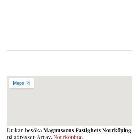
Du kan besöka
Magnussons Fastighets Norrköping
på adressen
Array
,
Norrköping
.