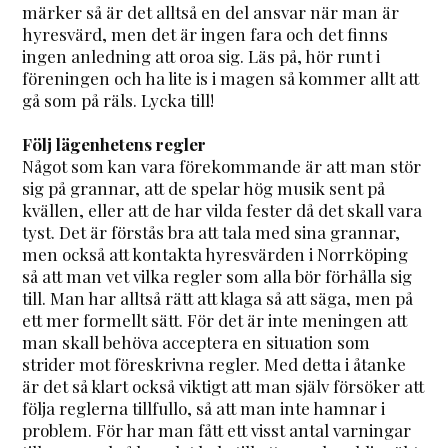
märker så är det alltså en del ansvar när man är
hyresvärd, men det är ingen fara och det finns
ingen anledning att oroa sig. Läs på, hör runt i
föreningen och ha lite is i magen så kommer allt att
gå som på räls. Lycka till!
Följ lägenhetens regler
Något som kan vara förekommande är att man stör
sig på grannar, att de spelar hög musik sent på
kvällen, eller att de har vilda fester då det skall vara
tyst. Det är förstås bra att tala med sina grannar,
men också att kontakta hyresvärden i Norrköping
så att man vet vilka regler som alla bör förhålla sig
till. Man har alltså rätt att klaga så att säga, men på
ett mer formellt sätt. För det är inte meningen att
man skall behöva acceptera en situation som
strider mot föreskrivna regler. Med detta i åtanke
är det så klart också viktigt att man själv försöker att
följa reglerna tillfullo, så att man inte hamnar i
problem. För har man fått ett visst antal varningar