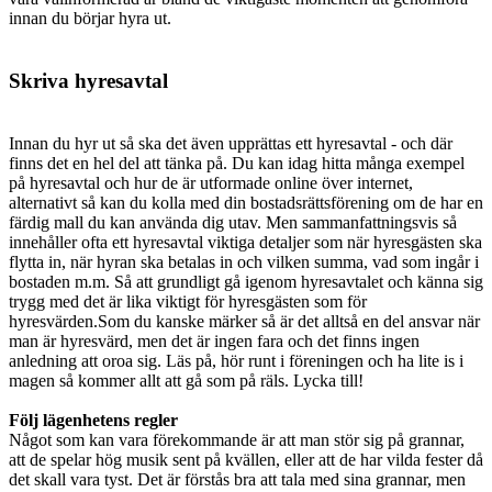
innan du börjar hyra ut.
Skriva hyresavtal
Innan du hyr ut så ska det även upprättas ett hyresavtal - och där
finns det en hel del att tänka på. Du kan idag hitta många exempel
på hyresavtal och hur de är utformade online över internet,
alternativt så kan du kolla med din bostadsrättsförening om de har en
färdig mall du kan använda dig utav. Men sammanfattningsvis så
innehåller ofta ett hyresavtal viktiga detaljer som när hyresgästen ska
flytta in, när hyran ska betalas in och vilken summa, vad som ingår i
bostaden m.m. Så att grundligt gå igenom hyresavtalet och känna sig
trygg med det är lika viktigt för hyresgästen som för
hyresvärden.Som du kanske märker så är det alltså en del ansvar när
man är hyresvärd, men det är ingen fara och det finns ingen
anledning att oroa sig. Läs på, hör runt i föreningen och ha lite is i
magen så kommer allt att gå som på räls. Lycka till!
Följ lägenhetens regler
Något som kan vara förekommande är att man stör sig på grannar,
att de spelar hög musik sent på kvällen, eller att de har vilda fester då
det skall vara tyst. Det är förstås bra att tala med sina grannar, men