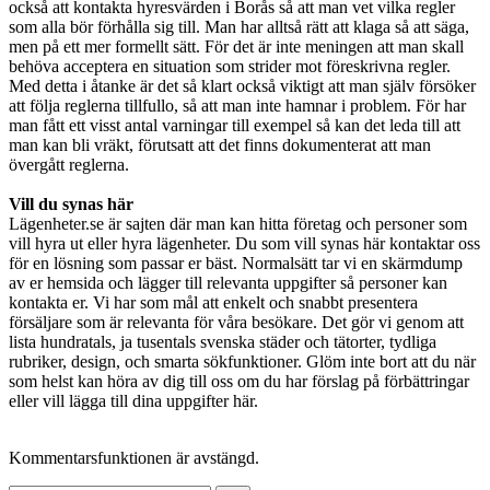
också att kontakta hyresvärden i Borås så att man vet vilka regler
som alla bör förhålla sig till. Man har alltså rätt att klaga så att säga,
men på ett mer formellt sätt. För det är inte meningen att man skall
behöva acceptera en situation som strider mot föreskrivna regler.
Med detta i åtanke är det så klart också viktigt att man själv försöker
att följa reglerna tillfullo, så att man inte hamnar i problem. För har
man fått ett visst antal varningar till exempel så kan det leda till att
man kan bli vräkt, förutsatt att det finns dokumenterat att man
övergått reglerna.
Vill du synas här
Lägenheter.se är sajten där man kan hitta företag och personer som
vill hyra ut eller hyra lägenheter. Du som vill synas här kontaktar oss
för en lösning som passar er bäst. Normalsätt tar vi en skärmdump
av er hemsida och lägger till relevanta uppgifter så personer kan
kontakta er. Vi har som mål att enkelt och snabbt presentera
försäljare som är relevanta för våra besökare. Det gör vi genom att
lista hundratals, ja tusentals svenska städer och tätorter, tydliga
rubriker, design, och smarta sökfunktioner. Glöm inte bort att du när
som helst kan höra av dig till oss om du har förslag på förbättringar
eller vill lägga till dina uppgifter här.
Kommentarsfunktionen är avstängd.