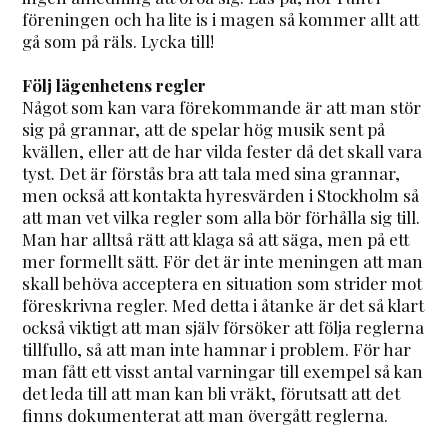
föreningen och ha lite is i magen så kommer allt att
gå som på räls. Lycka till!
Följ lägenhetens regler
Något som kan vara förekommande är att man stör
sig på grannar, att de spelar hög musik sent på
kvällen, eller att de har vilda fester då det skall vara
tyst. Det är förstås bra att tala med sina grannar,
men också att kontakta hyresvärden i Stockholm så
att man vet vilka regler som alla bör förhålla sig till.
Man har alltså rätt att klaga så att säga, men på ett
mer formellt sätt. För det är inte meningen att man
skall behöva acceptera en situation som strider mot
föreskrivna regler. Med detta i åtanke är det så klart
också viktigt att man själv försöker att följa reglerna
tillfullo, så att man inte hamnar i problem. För har
man fått ett visst antal varningar till exempel så kan
det leda till att man kan bli vräkt, förutsatt att det
finns dokumenterat att man övergått reglerna.