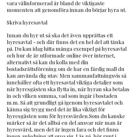
vara välinformerad är bland de viktigaste
momenten att genomföra innan du börjar hyra ut.
Skriva hyresavtal
Innan du hyr ut så ska det även upprättas ett
hyresavtal - och där finns det en hel del att tänka
på. Du kan idag hitta många exempel på hyresavtal
och hur de är utformade online över internet,
alternativt så kan du kolla med din
bostadsrättsförening om de har en färdig mall du
kan använda dig utav. Men sammanfattningsvis så
innehåller ofta ett hyresavtal viktiga detaljer som
när hyresgästen ska flytta in, när hyran ska betalas
in och vilken summa, vad som ingår i bostaden
m.m. Så att grundligt gå igenom hyresavtalet och
känna sig trygg med det är lika viktigt för
hyresgästen som för hyresvärden.Som du kanske
märker så är det alltså en del ansvar när man är
hyresvärd, men det är ingen fara och det finns
ingen anledning att oroa sig. Läs på, hör runt i