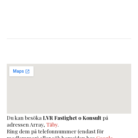
Du kan besöka
LVR Fastighet o Konsult
på
adressen
Array
,
Täby
.
Ring dem på telefonnummer (endast för
medlemmar) eller sök hemsidan hos
Google
.