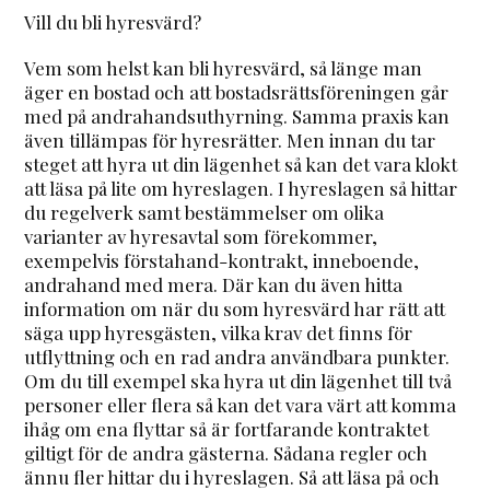
Vill du bli hyresvärd?
Vem som helst kan bli hyresvärd, så länge man
äger en bostad och att bostadsrättsföreningen går
med på andrahandsuthyrning. Samma praxis kan
även tillämpas för hyresrätter. Men innan du tar
steget att hyra ut din lägenhet så kan det vara klokt
att läsa på lite om hyreslagen. I hyreslagen så hittar
du regelverk samt bestämmelser om olika
varianter av hyresavtal som förekommer,
exempelvis förstahand-kontrakt, inneboende,
andrahand med mera. Där kan du även hitta
information om när du som hyresvärd har rätt att
säga upp hyresgästen, vilka krav det finns för
utflyttning och en rad andra användbara punkter.
Om du till exempel ska hyra ut din lägenhet till två
personer eller flera så kan det vara värt att komma
ihåg om ena flyttar så är fortfarande kontraktet
giltigt för de andra gästerna. Sådana regler och
ännu fler hittar du i hyreslagen. Så att läsa på och