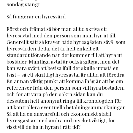
Söndag stängt
Så fungerar en hyresvärd
Först och främst så bör man alltid skriva ett
hyresavtal med den person som man hyr ut till.
Generellt sätt så kräver både hyresgästen såväl som
hyresvärden detta, det är helt enkelt ett
standardutförande när det kommer till att hyra ut
bostäder. Muntliga avtal är också giltiga, men det
kan vara svårt att bevisa ifall det skulle uppstå en
tvist – så ett skriftligt hyresavtal är alltid att föredra.
En annan viktig punkt att komma ihåg är att be om
referenser från den person som vill hyra bostaden,
och för att vara på den säkra sidan kan du
dessutom helt anonymt ringa till kronofogden för
att kontrollera eventuella betalningsanmärkningar.
Så att ha en ansvarsfull och ekonomiskt stabil
hyresgäst är med andra ord mycket viktigt, för
visst vill du ha in hyran i rätt tid?