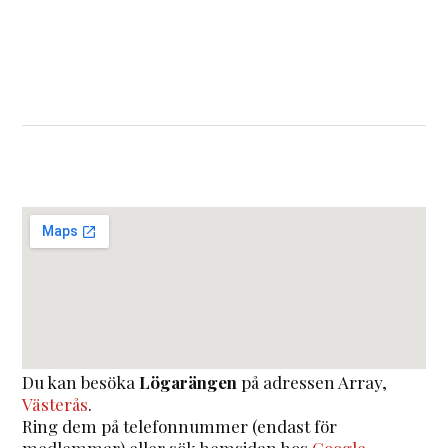
Du kan besöka
Lögarängen
på adressen
Array
,
Västerås
.
Ring dem på telefonnummer (endast för
medlemmar) eller sök hemsidan hos
Google
.