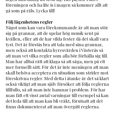
föreningen och ha lite is i magen så kommer allt att
gå som på räls. Lycka till!
Följ lägenhetens regler
Något som kan vara förekommande är att man stör
sig på grannar, att de spelar hög musik sent på
kvällen, eller att de har vilda fester då det skall vara
tyst. Det är förstås bra att tala med sina grannar,
men också att kontakta hyresvärden i Västerås så
att man vet vilka regler som alla bör förhålla sig till.
Man har alltså rätt att klaga så att säga, men på ett
mer formellt sätt. För det är inte meningen att man
skall behöva acceptera en situation som strider mot
föreskrivna regler. Med detta i åtanke är det så klart
också viktigt att man själv försöker att följa reglerna
tillfullo, så att man inte hamnar i problem. För har
man fått ett visst antal varningar till exempel så kan
det leda till att man kan bli vräkt, förutsatt att det
finns dokumenterat att man övergått reglerna.