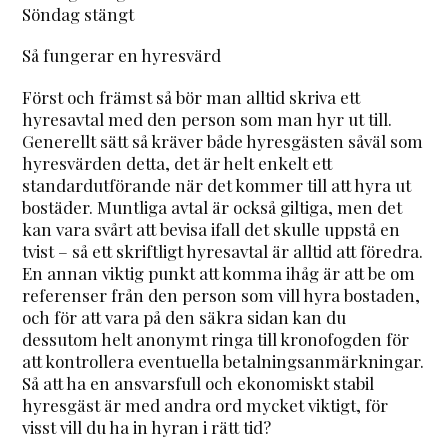
Söndag stängt
Så fungerar en hyresvärd
Först och främst så bör man alltid skriva ett
hyresavtal med den person som man hyr ut till.
Generellt sätt så kräver både hyresgästen såväl som
hyresvärden detta, det är helt enkelt ett
standardutförande när det kommer till att hyra ut
bostäder. Muntliga avtal är också giltiga, men det
kan vara svårt att bevisa ifall det skulle uppstå en
tvist – så ett skriftligt hyresavtal är alltid att föredra.
En annan viktig punkt att komma ihåg är att be om
referenser från den person som vill hyra bostaden,
och för att vara på den säkra sidan kan du
dessutom helt anonymt ringa till kronofogden för
att kontrollera eventuella betalningsanmärkningar.
Så att ha en ansvarsfull och ekonomiskt stabil
hyresgäst är med andra ord mycket viktigt, för
visst vill du ha in hyran i rätt tid?