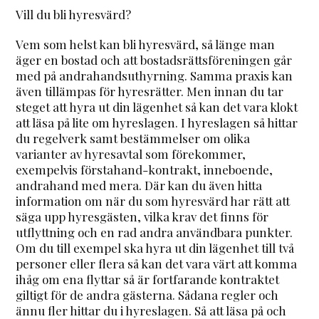
Vill du bli hyresvärd?
Vem som helst kan bli hyresvärd, så länge man
äger en bostad och att bostadsrättsföreningen går
med på andrahandsuthyrning. Samma praxis kan
även tillämpas för hyresrätter. Men innan du tar
steget att hyra ut din lägenhet så kan det vara klokt
att läsa på lite om hyreslagen. I hyreslagen så hittar
du regelverk samt bestämmelser om olika
varianter av hyresavtal som förekommer,
exempelvis förstahand-kontrakt, inneboende,
andrahand med mera. Där kan du även hitta
information om när du som hyresvärd har rätt att
säga upp hyresgästen, vilka krav det finns för
utflyttning och en rad andra användbara punkter.
Om du till exempel ska hyra ut din lägenhet till två
personer eller flera så kan det vara värt att komma
ihåg om ena flyttar så är fortfarande kontraktet
giltigt för de andra gästerna. Sådana regler och
ännu fler hittar du i hyreslagen. Så att läsa på och