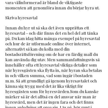
vara välinformerad är bland de viktigaste
momenten att genomföra innan du börjar hyra ut.
Skriva hyresavtal
Innan du hyr ut så ska det även upprättas ett
hyresavtal - och där finns det en hel del att tänka
på. Du kan idag hitta många exempel på hyresavtal
och hur de är utformade online över internet,
alternativt så kan du kolla med din
bostadsrättsförening om de har en färdig mall du
kan använda dig utav. Men sammanfattningsvis så
innehåller ofta ett hyresavtal viktiga detaljer som
när hyresgästen ska flytta in, när hyran ska betalas
in och vilken summa, vad som ingår i bostaden
m.m. Så att grundligt gå igenom hyresavtalet och
känna sig trygg med det är lika viktigt för
hyresgästen som för hyresvärden.Som du kanske
märker så är det alltså en del ansvar när man är
hyresvärd, men det är ingen fara och det finns
ingen anledning att oroa sig. Läs på, hör runt i