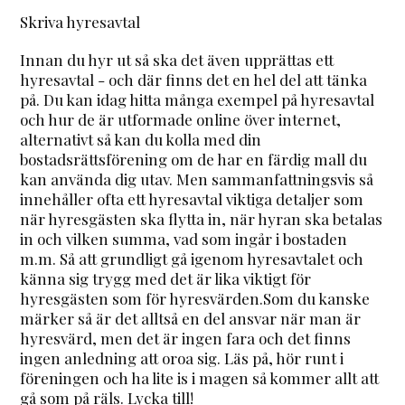
Skriva hyresavtal
Innan du hyr ut så ska det även upprättas ett
hyresavtal - och där finns det en hel del att tänka
på. Du kan idag hitta många exempel på hyresavtal
och hur de är utformade online över internet,
alternativt så kan du kolla med din
bostadsrättsförening om de har en färdig mall du
kan använda dig utav. Men sammanfattningsvis så
innehåller ofta ett hyresavtal viktiga detaljer som
när hyresgästen ska flytta in, när hyran ska betalas
in och vilken summa, vad som ingår i bostaden
m.m. Så att grundligt gå igenom hyresavtalet och
känna sig trygg med det är lika viktigt för
hyresgästen som för hyresvärden.Som du kanske
märker så är det alltså en del ansvar när man är
hyresvärd, men det är ingen fara och det finns
ingen anledning att oroa sig. Läs på, hör runt i
föreningen och ha lite is i magen så kommer allt att
gå som på räls. Lycka till!