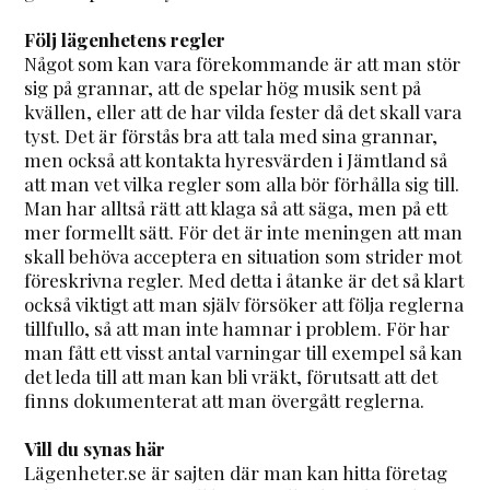
Följ lägenhetens regler
Något som kan vara förekommande är att man stör
sig på grannar, att de spelar hög musik sent på
kvällen, eller att de har vilda fester då det skall vara
tyst. Det är förstås bra att tala med sina grannar,
men också att kontakta hyresvärden i Jämtland så
att man vet vilka regler som alla bör förhålla sig till.
Man har alltså rätt att klaga så att säga, men på ett
mer formellt sätt. För det är inte meningen att man
skall behöva acceptera en situation som strider mot
föreskrivna regler. Med detta i åtanke är det så klart
också viktigt att man själv försöker att följa reglerna
tillfullo, så att man inte hamnar i problem. För har
man fått ett visst antal varningar till exempel så kan
det leda till att man kan bli vräkt, förutsatt att det
finns dokumenterat att man övergått reglerna.
Vill du synas här
Lägenheter.se är sajten där man kan hitta företag