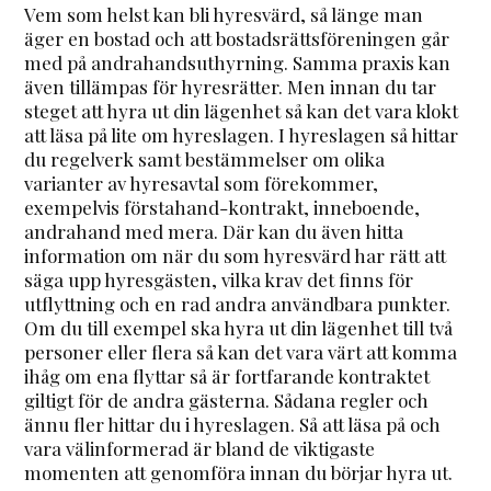
Vem som helst kan bli hyresvärd, så länge man
äger en bostad och att bostadsrättsföreningen går
med på andrahandsuthyrning. Samma praxis kan
även tillämpas för hyresrätter. Men innan du tar
steget att hyra ut din lägenhet så kan det vara klokt
att läsa på lite om hyreslagen. I hyreslagen så hittar
du regelverk samt bestämmelser om olika
varianter av hyresavtal som förekommer,
exempelvis förstahand-kontrakt, inneboende,
andrahand med mera. Där kan du även hitta
information om när du som hyresvärd har rätt att
säga upp hyresgästen, vilka krav det finns för
utflyttning och en rad andra användbara punkter.
Om du till exempel ska hyra ut din lägenhet till två
personer eller flera så kan det vara värt att komma
ihåg om ena flyttar så är fortfarande kontraktet
giltigt för de andra gästerna. Sådana regler och
ännu fler hittar du i hyreslagen. Så att läsa på och
vara välinformerad är bland de viktigaste
momenten att genomföra innan du börjar hyra ut.