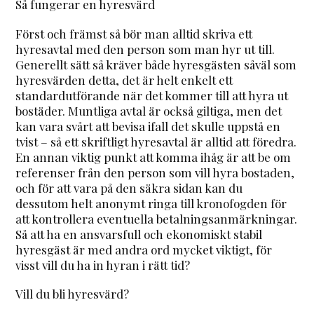
Så fungerar en hyresvärd
Först och främst så bör man alltid skriva ett
hyresavtal med den person som man hyr ut till.
Generellt sätt så kräver både hyresgästen såväl som
hyresvärden detta, det är helt enkelt ett
standardutförande när det kommer till att hyra ut
bostäder. Muntliga avtal är också giltiga, men det
kan vara svårt att bevisa ifall det skulle uppstå en
tvist – så ett skriftligt hyresavtal är alltid att föredra.
En annan viktig punkt att komma ihåg är att be om
referenser från den person som vill hyra bostaden,
och för att vara på den säkra sidan kan du
dessutom helt anonymt ringa till kronofogden för
att kontrollera eventuella betalningsanmärkningar.
Så att ha en ansvarsfull och ekonomiskt stabil
hyresgäst är med andra ord mycket viktigt, för
visst vill du ha in hyran i rätt tid?
Vill du bli hyresvärd?