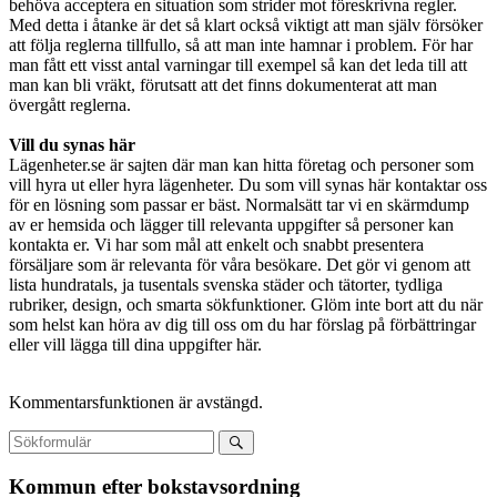
behöva acceptera en situation som strider mot föreskrivna regler.
Med detta i åtanke är det så klart också viktigt att man själv försöker
att följa reglerna tillfullo, så att man inte hamnar i problem. För har
man fått ett visst antal varningar till exempel så kan det leda till att
man kan bli vräkt, förutsatt att det finns dokumenterat att man
övergått reglerna.
Vill du synas här
Lägenheter.se är sajten där man kan hitta företag och personer som
vill hyra ut eller hyra lägenheter. Du som vill synas här kontaktar oss
för en lösning som passar er bäst. Normalsätt tar vi en skärmdump
av er hemsida och lägger till relevanta uppgifter så personer kan
kontakta er. Vi har som mål att enkelt och snabbt presentera
försäljare som är relevanta för våra besökare. Det gör vi genom att
lista hundratals, ja tusentals svenska städer och tätorter, tydliga
rubriker, design, och smarta sökfunktioner. Glöm inte bort att du när
som helst kan höra av dig till oss om du har förslag på förbättringar
eller vill lägga till dina uppgifter här.
Kommentarsfunktionen är avstängd.
Kommun efter bokstavsordning