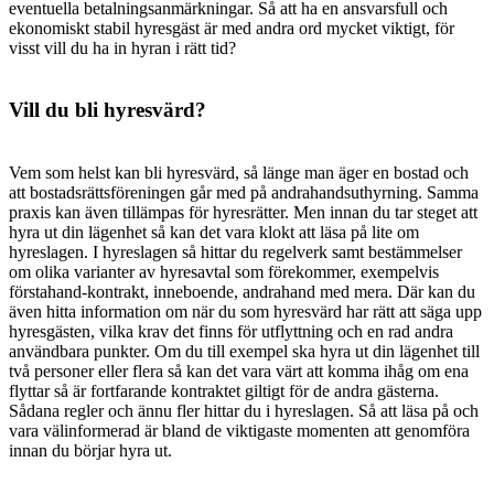
eventuella betalningsanmärkningar. Så att ha en ansvarsfull och
ekonomiskt stabil hyresgäst är med andra ord mycket viktigt, för
visst vill du ha in hyran i rätt tid?
Vill du bli hyresvärd?
Vem som helst kan bli hyresvärd, så länge man äger en bostad och
att bostadsrättsföreningen går med på andrahandsuthyrning. Samma
praxis kan även tillämpas för hyresrätter. Men innan du tar steget att
hyra ut din lägenhet så kan det vara klokt att läsa på lite om
hyreslagen. I hyreslagen så hittar du regelverk samt bestämmelser
om olika varianter av hyresavtal som förekommer, exempelvis
förstahand-kontrakt, inneboende, andrahand med mera. Där kan du
även hitta information om när du som hyresvärd har rätt att säga upp
hyresgästen, vilka krav det finns för utflyttning och en rad andra
användbara punkter. Om du till exempel ska hyra ut din lägenhet till
två personer eller flera så kan det vara värt att komma ihåg om ena
flyttar så är fortfarande kontraktet giltigt för de andra gästerna.
Sådana regler och ännu fler hittar du i hyreslagen. Så att läsa på och
vara välinformerad är bland de viktigaste momenten att genomföra
innan du börjar hyra ut.