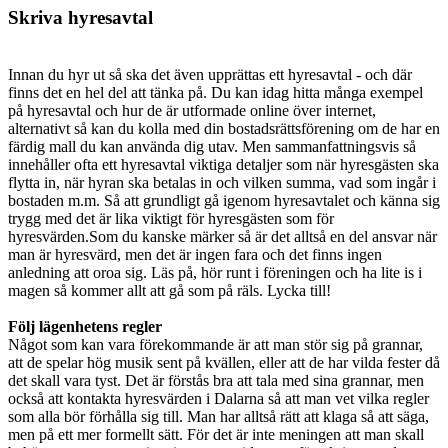
Skriva hyresavtal
Innan du hyr ut så ska det även upprättas ett hyresavtal - och där
finns det en hel del att tänka på. Du kan idag hitta många exempel
på hyresavtal och hur de är utformade online över internet,
alternativt så kan du kolla med din bostadsrättsförening om de har en
färdig mall du kan använda dig utav. Men sammanfattningsvis så
innehåller ofta ett hyresavtal viktiga detaljer som när hyresgästen ska
flytta in, när hyran ska betalas in och vilken summa, vad som ingår i
bostaden m.m. Så att grundligt gå igenom hyresavtalet och känna sig
trygg med det är lika viktigt för hyresgästen som för
hyresvärden.Som du kanske märker så är det alltså en del ansvar när
man är hyresvärd, men det är ingen fara och det finns ingen
anledning att oroa sig. Läs på, hör runt i föreningen och ha lite is i
magen så kommer allt att gå som på räls. Lycka till!
Följ lägenhetens regler
Något som kan vara förekommande är att man stör sig på grannar,
att de spelar hög musik sent på kvällen, eller att de har vilda fester då
det skall vara tyst. Det är förstås bra att tala med sina grannar, men
också att kontakta hyresvärden i Dalarna så att man vet vilka regler
som alla bör förhålla sig till. Man har alltså rätt att klaga så att säga,
men på ett mer formellt sätt. För det är inte meningen att man skall