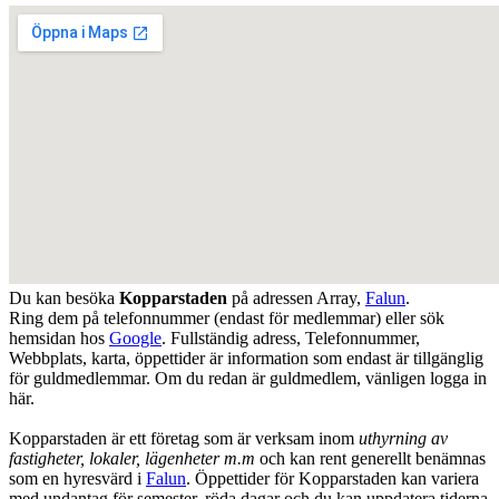
Du kan besöka
Kopparstaden
på adressen
Array
,
Falun
.
Ring dem på telefonnummer (endast för medlemmar) eller sök
hemsidan hos
Google
. Fullständig adress, Telefonnummer,
Webbplats, karta, öppettider är information som endast är tillgänglig
för guldmedlemmar. Om du redan är guldmedlem, vänligen logga in
här.
Kopparstaden är ett företag som är verksam inom
uthyrning av
fastigheter, lokaler, lägenheter m.m
och kan rent generellt benämnas
som en hyresvärd i
Falun
. Öppettider för Kopparstaden kan variera
med undantag för semester, röda dagar och du kan uppdatera tiderna