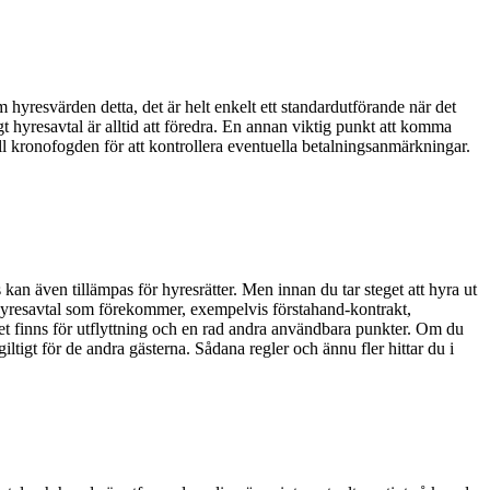
 hyresvärden detta, det är helt enkelt ett standardutförande när det
ligt hyresavtal är alltid att föredra. En annan viktig punkt att komma
ll kronofogden för att kontrollera eventuella betalningsanmärkningar.
n även tillämpas för hyresrätter. Men innan du tar steget att hyra ut
v hyresavtal som förekommer, exempelvis förstahand-kontrakt,
t finns för utflyttning och en rad andra användbara punkter. Om du
giltigt för de andra gästerna. Sådana regler och ännu fler hittar du i