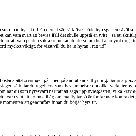
 som man hyr ut till. Generellt sätt så kräver både hyresgästen såväl som
 kan vara svårt att bevisa ifall det skulle uppstå en tvist – så ett skrift
ch för att vara på den säkra sidan kan du dessutom helt anonymt ringa ti
d mycket viktigt, för visst vill du ha in hyran i rätt tid?
bostadsrättsföreningen går med på andrahandsuthyrning. Samma praxis ka
hyreslagen så hittar du regelverk samt bestämmelser om olika varianter a
 när du som hyresvärd har rätt att säga upp hyresgästen, vilka krav de
n det vara värt att komma ihåg om ena flyttar så är fortfarande kontraktet 
ste momenten att genomföra innan du börjar hyra ut.