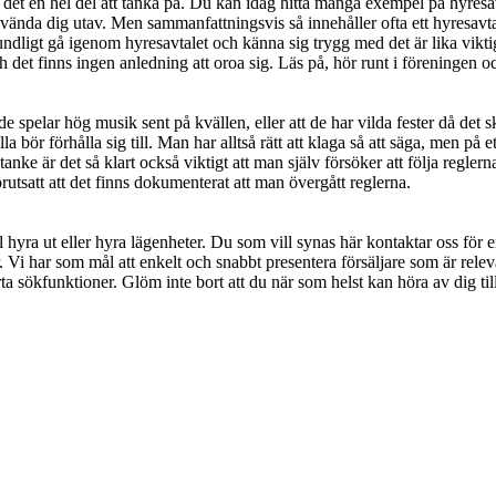
s det en hel del att tänka på. Du kan idag hitta många exempel på hyresav
ända dig utav. Men sammanfattningsvis så innehåller ofta ett hyresavtal 
undligt gå igenom hyresavtalet och känna sig trygg med det är lika vik
 det finns ingen anledning att oroa sig. Läs på, hör runt i föreningen och
spelar hög musik sent på kvällen, eller att de har vilda fester då det sk
 bör förhålla sig till. Man har alltså rätt att klaga så att säga, men på 
nke är det så klart också viktigt att man själv försöker att följa reglerna
förutsatt att det finns dokumenterat att man övergått reglerna.
l hyra ut eller hyra lägenheter. Du som vill synas här kontaktar oss för
. Vi har som mål att enkelt och snabbt presentera försäljare som är relev
ta sökfunktioner. Glöm inte bort att du när som helst kan höra av dig till 