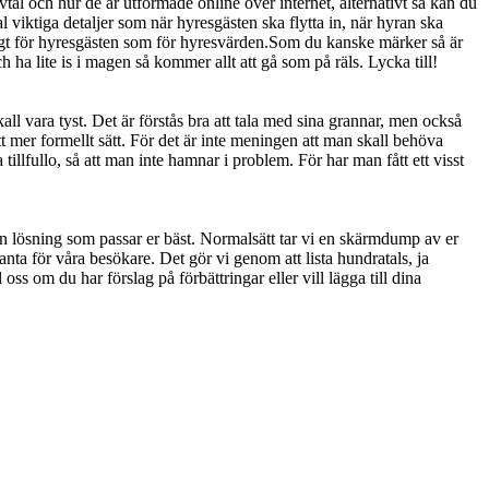
tal och hur de är utformade online över internet, alternativt så kan du
viktiga detaljer som när hyresgästen ska flytta in, när hyran ska
tigt för hyresgästen som för hyresvärden.Som du kanske märker så är
 ha lite is i magen så kommer allt att gå som på räls. Lycka till!
all vara tyst. Det är förstås bra att tala med sina grannar, men också
ett mer formellt sätt. För det är inte meningen att man skall behöva
 tillfullo, så att man inte hamnar i problem. För har man fått ett visst
 en lösning som passar er bäst. Normalsätt tar vi en skärmdump av er
anta för våra besökare. Det gör vi genom att lista hundratals, ja
oss om du har förslag på förbättringar eller vill lägga till dina