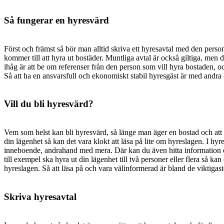
Så fungerar en hyresvärd
Först och främst så bör man alltid skriva ett hyresavtal med den person
kommer till att hyra ut bostäder. Muntliga avtal är också giltiga, men det
ihåg är att be om referenser från den person som vill hyra bostaden, o
Så att ha en ansvarsfull och ekonomiskt stabil hyresgäst är med andra or
Vill du bli hyresvärd?
Vem som helst kan bli hyresvärd, så länge man äger en bostad och att 
din lägenhet så kan det vara klokt att läsa på lite om hyreslagen. I 
inneboende, andrahand med mera. Där kan du även hitta information om
till exempel ska hyra ut din lägenhet till två personer eller flera så ka
hyreslagen. Så att läsa på och vara välinformerad är bland de viktiga
Skriva hyresavtal