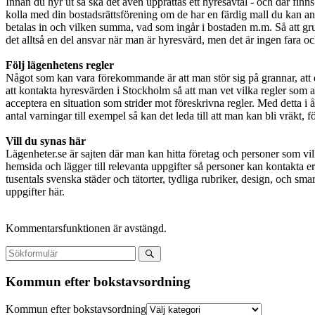
Innan du hyr ut så ska det även upprättas ett hyresavtal - och där finn
kolla med din bostadsrättsförening om de har en färdig mall du kan anv
betalas in och vilken summa, vad som ingår i bostaden m.m. Så att gr
det alltså en del ansvar när man är hyresvärd, men det är ingen fara och
Följ lägenhetens regler
Något som kan vara förekommande är att man stör sig på grannar, att de 
att kontakta hyresvärden i Stockholm så att man vet vilka regler som alla
acceptera en situation som strider mot föreskrivna regler. Med detta i åta
antal varningar till exempel så kan det leda till att man kan bli vräkt, 
Vill du synas här
Lägenheter.se är sajten där man kan hitta företag och personer som vil
hemsida och lägger till relevanta uppgifter så personer kan kontakta er
tusentals svenska städer och tätorter, tydliga rubriker, design, och smar
uppgifter här.
Kommentarsfunktionen är avstängd.
Kommun efter bokstavsordning
Kommun efter bokstavsordning