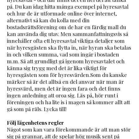
på. Du kan idag hitta många exempel på hyresavtal
och hur de är utformade online över internet,
alternativt så kan du kolla med din
bostadsrättsförening om de har en färdig mall du
kan använda dig utav. Men sammanfattningsvis så
innehåller ofta ett hyresavtal viktiga detaljer som
när hyresgästen ska flytta in, när hyran ska betalas
in och vilken summa, vad som ingår i bostaden
m.m. Så att grundligt gå igenom hyresavtalet och
känna sig trygg med det är lika viktigt för
hyresgästen som för hyresvärden.Som du kanske
märker så är det alltså en del ansvar när man är
hyresvärd, men det är ingen fara och det finns
ingen anledning att oroa sig. Läs på, hör runt i
föreningen och ha lite is i magen så kommer allt att
gå som på räls. Lycka till!
Följ lägenhetens regler
Något som kan vara förekommande är att man stör
sig på grannar, att de spelar hög musik sent på