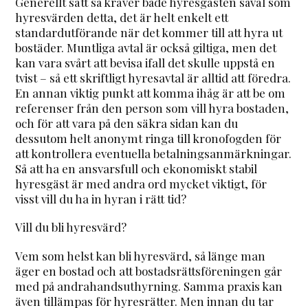
Generellt sätt så kräver både hyresgästen såväl som
hyresvärden detta, det är helt enkelt ett
standardutförande när det kommer till att hyra ut
bostäder. Muntliga avtal är också giltiga, men det
kan vara svårt att bevisa ifall det skulle uppstå en
tvist – så ett skriftligt hyresavtal är alltid att föredra.
En annan viktig punkt att komma ihåg är att be om
referenser från den person som vill hyra bostaden,
och för att vara på den säkra sidan kan du
dessutom helt anonymt ringa till kronofogden för
att kontrollera eventuella betalningsanmärkningar.
Så att ha en ansvarsfull och ekonomiskt stabil
hyresgäst är med andra ord mycket viktigt, för
visst vill du ha in hyran i rätt tid?
Vill du bli hyresvärd?
Vem som helst kan bli hyresvärd, så länge man
äger en bostad och att bostadsrättsföreningen går
med på andrahandsuthyrning. Samma praxis kan
även tillämpas för hyresrätter. Men innan du tar