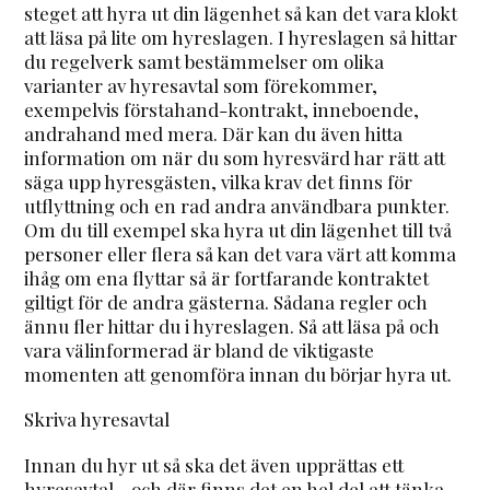
steget att hyra ut din lägenhet så kan det vara klokt
att läsa på lite om hyreslagen. I hyreslagen så hittar
du regelverk samt bestämmelser om olika
varianter av hyresavtal som förekommer,
exempelvis förstahand-kontrakt, inneboende,
andrahand med mera. Där kan du även hitta
information om när du som hyresvärd har rätt att
säga upp hyresgästen, vilka krav det finns för
utflyttning och en rad andra användbara punkter.
Om du till exempel ska hyra ut din lägenhet till två
personer eller flera så kan det vara värt att komma
ihåg om ena flyttar så är fortfarande kontraktet
giltigt för de andra gästerna. Sådana regler och
ännu fler hittar du i hyreslagen. Så att läsa på och
vara välinformerad är bland de viktigaste
momenten att genomföra innan du börjar hyra ut.
Skriva hyresavtal
Innan du hyr ut så ska det även upprättas ett
hyresavtal - och där finns det en hel del att tänka