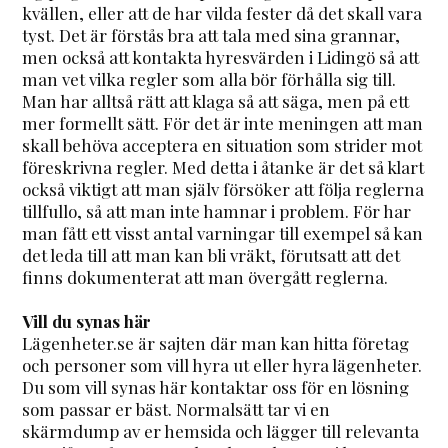
kvällen, eller att de har vilda fester då det skall vara
tyst. Det är förstås bra att tala med sina grannar,
men också att kontakta hyresvärden i Lidingö så att
man vet vilka regler som alla bör förhålla sig till.
Man har alltså rätt att klaga så att säga, men på ett
mer formellt sätt. För det är inte meningen att man
skall behöva acceptera en situation som strider mot
föreskrivna regler. Med detta i åtanke är det så klart
också viktigt att man själv försöker att följa reglerna
tillfullo, så att man inte hamnar i problem. För har
man fått ett visst antal varningar till exempel så kan
det leda till att man kan bli vräkt, förutsatt att det
finns dokumenterat att man övergått reglerna.
Vill du synas här
Lägenheter.se är sajten där man kan hitta företag
och personer som vill hyra ut eller hyra lägenheter.
Du som vill synas här kontaktar oss för en lösning
som passar er bäst. Normalsätt tar vi en
skärmdump av er hemsida och lägger till relevanta