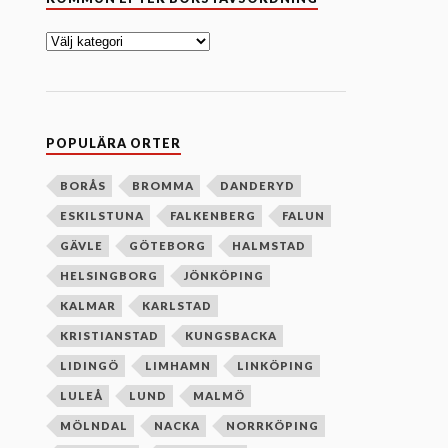
o
m
m
u
n
e
f
t
e
POPULÄRA ORTER
r
b
o
BORÅS
BROMMA
DANDERYD
k
ESKILSTUNA
FALKENBERG
FALUN
s
t
GÄVLE
GÖTEBORG
HALMSTAD
a
v
HELSINGBORG
JÖNKÖPING
s
o
KALMAR
KARLSTAD
r
d
KRISTIANSTAD
KUNGSBACKA
n
i
LIDINGÖ
LIMHAMN
LINKÖPING
n
g
LULEÅ
LUND
MALMÖ
MÖLNDAL
NACKA
NORRKÖPING