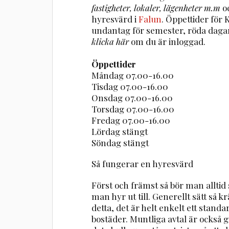
fastigheter, lokaler, lägenheter m.m
o
hyresvärd i
Falun
. Öppettider för
undantag för semester, röda daga
klicka här
om du är inloggad.
Öppettider
Måndag 07.00-16.00
Tisdag 07.00-16.00
Onsdag 07.00-16.00
Torsdag 07.00-16.00
Fredag 07.00-16.00
Lördag stängt
Söndag stängt
Så fungerar en hyresvärd
Först och främst så bör man alltid
man hyr ut till. Generellt sätt så
detta, det är helt enkelt ett stand
bostäder. Muntliga avtal är också gi