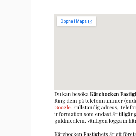
Du kan besöka
Kårebocken Fastig
Ring dem på telefonnummer (enda
Google
. Fullständig adress, Telef
information som endast är tillgä
guldmedlem, vänligen logga in här
Kårebocken Fastighets är ett för