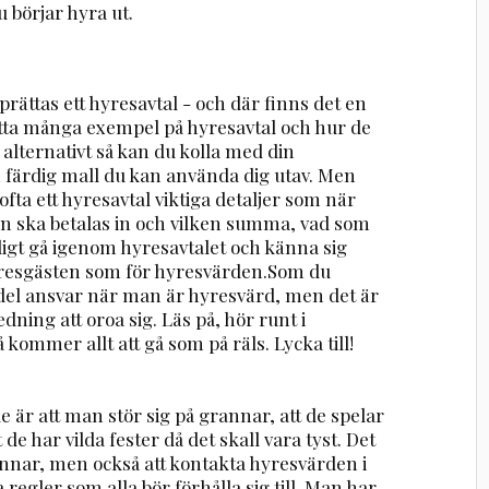
börjar hyra ut.
rättas ett hyresavtal - och där finns det en
hitta många exempel på hyresavtal och hur de
 alternativt så kan du kolla med din
 färdig mall du kan använda dig utav. Men
fta ett hyresavtal viktiga detaljer som när
an ska betalas in och vilken summa, vad som
ligt gå igenom hyresavtalet och känna sig
 hyresgästen som för hyresvärden.Som du
 del ansvar när man är hyresvärd, men det är
dning att oroa sig. Läs på, hör runt i
 kommer allt att gå som på räls. Lycka till!
r att man stör sig på grannar, att de spelar
 de har vilda fester då det skall vara tyst. Det
rannar, men också att kontakta hyresvärden i
 regler som alla bör förhålla sig till. Man har