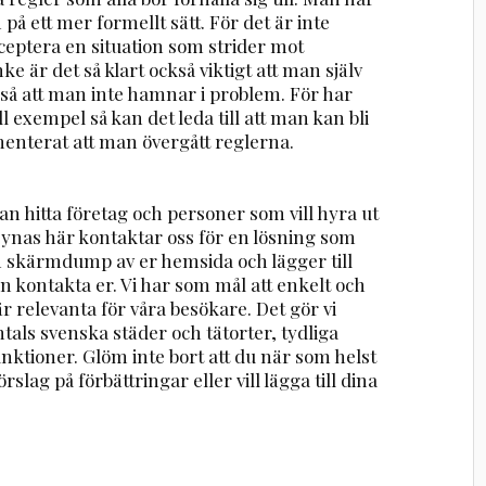
n på ett mer formellt sätt. För det är inte
eptera en situation som strider mot
ke är det så klart också viktigt att man själv
o, så att man inte hamnar i problem. För har
ll exempel så kan det leda till att man kan bli
umenterat att man övergått reglerna.
n hitta företag och personer som vill hyra ut
 synas här kontaktar oss för en lösning som
en skärmdump av er hemsida och lägger till
n kontakta er. Vi har som mål att enkelt och
r relevanta för våra besökare. Det gör vi
ntals svenska städer och tätorter, tydliga
nktioner. Glöm inte bort att du när som helst
rslag på förbättringar eller vill lägga till dina