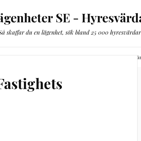
ägenheter SE - Hyresvärd
Så skaffar du en lägenhet, sök bland 25 000 hyresvärdar
lbaka till lägenheter.se
Bli guldmedlem
Alla hyresvä
astighets