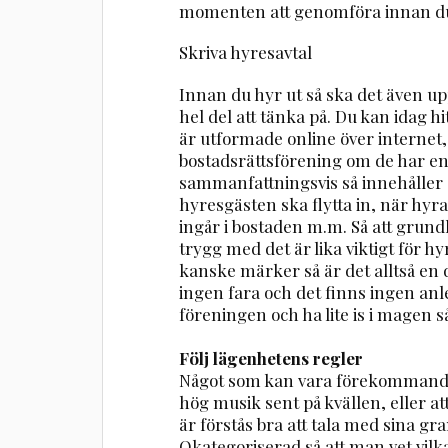
momenten att genomföra innan du 
Skriva hyresavtal
Innan du hyr ut så ska det även upp
hel del att tänka på. Du kan idag 
är utformade online över internet,
bostadsrättsförening om de har en
sammanfattningsvis så innehåller o
hyresgästen ska flytta in, när hyr
ingår i bostaden m.m. Så att grund
trygg med det är lika viktigt för
kanske märker så är det alltså en
ingen fara och det finns ingen anle
föreningen och ha lite is i magen så
Följ lägenhetens regler
Något som kan vara förekommande ä
hög musik sent på kvällen, eller att
är förstås bra att tala med sina g
Okategoriserad så att man vet vilka