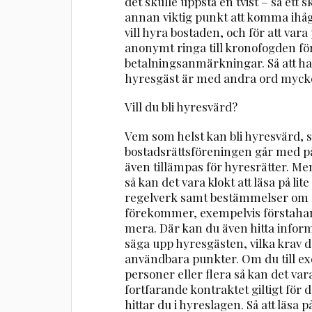
det skulle uppstå en tvist – så ett sk
annan viktig punkt att komma ihåg
vill hyra bostaden, och för att va
anonymt ringa till kronofogden för
betalningsanmärkningar. Så att ha
hyresgäst är med andra ord mycket vi
Vill du bli hyresvärd?
Vem som helst kan bli hyresvärd, 
bostadsrättsföreningen går med 
även tillämpas för hyresrätter. Men
så kan det vara klokt att läsa på li
regelverk samt bestämmelser om o
förekommer, exempelvis förstah
mera. Där kan du även hitta infor
säga upp hyresgästen, vilka krav d
användbara punkter. Om du till exe
personer eller flera så kan det var
fortfarande kontraktet giltigt för
hittar du i hyreslagen. Så att läsa