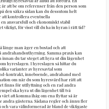
riftligt hyresavtal är alltid att föredra. En
 är att be om referenser från den person som
ra på den säkra sidan kan du dessutom helt
 att kontrollera eventuella
 en ansvarsfull och ekonomiskt stabil
ktigt, för visst vill du ha in hyran i rätt tid?
så länge man äger en bostad och att
på andrahandsuthyrning. Samma praxis kan
 innan du tar steget att hyra ut din lägenhet
te om hyreslagen. I hyreslagen så hittar du
lika varianter av hyresavtal som
and-kontrakt, inneboende, andrahand med
mation om när du som hyresvärd har rätt att
et finns för utflyttning och en rad andra
mpel ska hyra ut din lägenhet till två
a värt att komma ihåg om ena flyttar så är
 de andra gästerna. Sådana regler och ännu fler
 på och vara välinformerad är bland de viktigaste