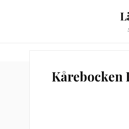
L
Til
Kårebocken F