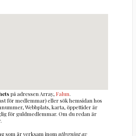
hets
på adressen
Array
,
Falun
.
st för medlemmar) eller sök hemsidan hos
onnummer, Webbplats, karta, öppettider är
nglig för guldmedlemmar. Om du redan är
.
etag som är verksam inom
uthyrning av