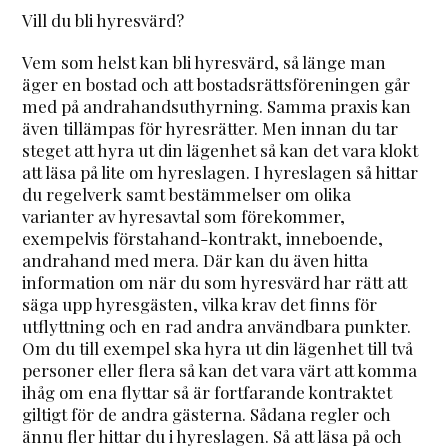
Vill du bli hyresvärd?
Vem som helst kan bli hyresvärd, så länge man
äger en bostad och att bostadsrättsföreningen går
med på andrahandsuthyrning. Samma praxis kan
även tillämpas för hyresrätter. Men innan du tar
steget att hyra ut din lägenhet så kan det vara klokt
att läsa på lite om hyreslagen. I hyreslagen så hittar
du regelverk samt bestämmelser om olika
varianter av hyresavtal som förekommer,
exempelvis förstahand-kontrakt, inneboende,
andrahand med mera. Där kan du även hitta
information om när du som hyresvärd har rätt att
säga upp hyresgästen, vilka krav det finns för
utflyttning och en rad andra användbara punkter.
Om du till exempel ska hyra ut din lägenhet till två
personer eller flera så kan det vara värt att komma
ihåg om ena flyttar så är fortfarande kontraktet
giltigt för de andra gästerna. Sådana regler och
ännu fler hittar du i hyreslagen. Så att läsa på och