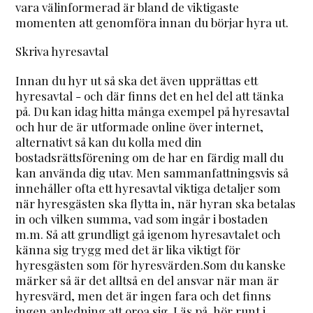
vara välinformerad är bland de viktigaste
momenten att genomföra innan du börjar hyra ut.
Skriva hyresavtal
Innan du hyr ut så ska det även upprättas ett
hyresavtal - och där finns det en hel del att tänka
på. Du kan idag hitta många exempel på hyresavtal
och hur de är utformade online över internet,
alternativt så kan du kolla med din
bostadsrättsförening om de har en färdig mall du
kan använda dig utav. Men sammanfattningsvis så
innehåller ofta ett hyresavtal viktiga detaljer som
när hyresgästen ska flytta in, när hyran ska betalas
in och vilken summa, vad som ingår i bostaden
m.m. Så att grundligt gå igenom hyresavtalet och
känna sig trygg med det är lika viktigt för
hyresgästen som för hyresvärden.Som du kanske
märker så är det alltså en del ansvar när man är
hyresvärd, men det är ingen fara och det finns
ingen anledning att oroa sig. Läs på, hör runt i