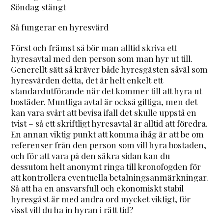
Söndag stängt
Så fungerar en hyresvärd
Först och främst så bör man alltid skriva ett
hyresavtal med den person som man hyr ut till.
Generellt sätt så kräver både hyresgästen såväl som
hyresvärden detta, det är helt enkelt ett
standardutförande när det kommer till att hyra ut
bostäder. Muntliga avtal är också giltiga, men det
kan vara svårt att bevisa ifall det skulle uppstå en
tvist – så ett skriftligt hyresavtal är alltid att föredra.
En annan viktig punkt att komma ihåg är att be om
referenser från den person som vill hyra bostaden,
och för att vara på den säkra sidan kan du
dessutom helt anonymt ringa till kronofogden för
att kontrollera eventuella betalningsanmärkningar.
Så att ha en ansvarsfull och ekonomiskt stabil
hyresgäst är med andra ord mycket viktigt, för
visst vill du ha in hyran i rätt tid?