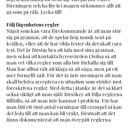
föreningen och ha lite is i magen så kommer allt att
gå som på räls. Lycka till!
Följ lägenhetens regler
Något som kan vara förekommande är att man stör
sig på grannar, att de spelar hög musik sent på
kvällen, eller att de har vilda fester då det skall vara
tyst. Det är förstås bra att tala med sina grannar,
men också att kontakta hyresvärden i Solna så att
man vet vilka regler som alla bör förhålla sig till.
Man har alltså rätt att klaga så att säga, men på ett
mer formellt sätt. För det är inte meningen att man
skall behöva acceptera en situation som strider mot
föreskrivna regler. Med detta i åtanke är det så klart
också viktigt att man själv försöker att följa reglerna
tillfullo, så att man inte hamnar i problem. För har
man fått ett visst antal varningar till exempel så kan
det leda till att man kan bli vräkt, förutsatt att det
finns dokumenterat att man övergått reglerna.