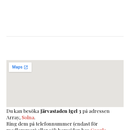
Du kan besöka
Järvastaden Igel 3
på adressen
Array
,
Solna
.
Ring dem på telefonnummer (endast för
medlemmar) eller sök hemsidan hos
Google
.