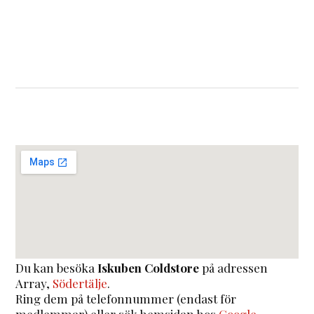
Du kan besöka
Iskuben Coldstore
på adressen
Array
,
Södertälje
.
Ring dem på telefonnummer (endast för
medlemmar) eller sök hemsidan hos
Google
.