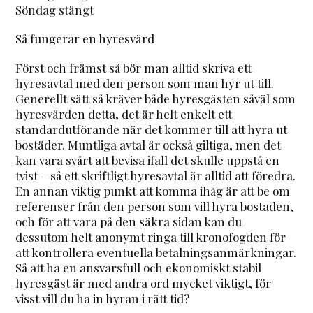
Söndag stängt
Så fungerar en hyresvärd
Först och främst så bör man alltid skriva ett
hyresavtal med den person som man hyr ut till.
Generellt sätt så kräver både hyresgästen såväl som
hyresvärden detta, det är helt enkelt ett
standardutförande när det kommer till att hyra ut
bostäder. Muntliga avtal är också giltiga, men det
kan vara svårt att bevisa ifall det skulle uppstå en
tvist – så ett skriftligt hyresavtal är alltid att föredra.
En annan viktig punkt att komma ihåg är att be om
referenser från den person som vill hyra bostaden,
och för att vara på den säkra sidan kan du
dessutom helt anonymt ringa till kronofogden för
att kontrollera eventuella betalningsanmärkningar.
Så att ha en ansvarsfull och ekonomiskt stabil
hyresgäst är med andra ord mycket viktigt, för
visst vill du ha in hyran i rätt tid?