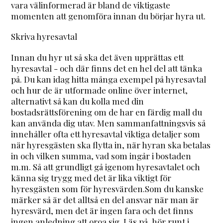
vara välinformerad är bland de viktigaste
momenten att genomföra innan du börjar hyra ut.
Skriva hyresavtal
Innan du hyr ut så ska det även upprättas ett
hyresavtal - och där finns det en hel del att tänka
på. Du kan idag hitta många exempel på hyresavtal
och hur de är utformade online över internet,
alternativt så kan du kolla med din
bostadsrättsförening om de har en färdig mall du
kan använda dig utav. Men sammanfattningsvis så
innehåller ofta ett hyresavtal viktiga detaljer som
när hyresgästen ska flytta in, när hyran ska betalas
in och vilken summa, vad som ingår i bostaden
m.m. Så att grundligt gå igenom hyresavtalet och
känna sig trygg med det är lika viktigt för
hyresgästen som för hyresvärden.Som du kanske
märker så är det alltså en del ansvar när man är
hyresvärd, men det är ingen fara och det finns
ingen anledning att oroa sig. Läs på, hör runt i