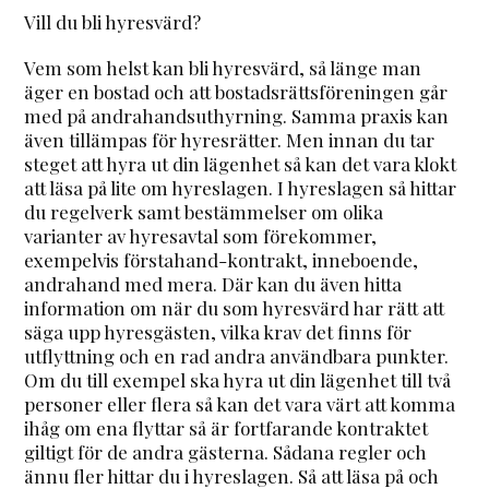
Vill du bli hyresvärd?
Vem som helst kan bli hyresvärd, så länge man
äger en bostad och att bostadsrättsföreningen går
med på andrahandsuthyrning. Samma praxis kan
även tillämpas för hyresrätter. Men innan du tar
steget att hyra ut din lägenhet så kan det vara klokt
att läsa på lite om hyreslagen. I hyreslagen så hittar
du regelverk samt bestämmelser om olika
varianter av hyresavtal som förekommer,
exempelvis förstahand-kontrakt, inneboende,
andrahand med mera. Där kan du även hitta
information om när du som hyresvärd har rätt att
säga upp hyresgästen, vilka krav det finns för
utflyttning och en rad andra användbara punkter.
Om du till exempel ska hyra ut din lägenhet till två
personer eller flera så kan det vara värt att komma
ihåg om ena flyttar så är fortfarande kontraktet
giltigt för de andra gästerna. Sådana regler och
ännu fler hittar du i hyreslagen. Så att läsa på och