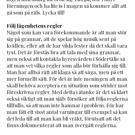
föreningen och ha lite is i magen så kommer allt att
gå som på räls. Lycka till!
Följ lägenhetens regler
Något som kan vara förekommande är att man stör
sig på grannar, att de spelar hög musik sent på
kvällen, eller att de har vilda fester då det skall vara
tyst. Det är förstås bra att tala med sina grannar,
men också att kontakta hyresvärden i Södertälje så
att man vet vilka regler som alla bör förhålla sig till.
Man har alltså rätt att klaga så att säga, men på ett
mer formellt sätt. För det är inte meningen att man
skall behöva acceptera en situation som strider mot
föreskrivna regler. Med detta i åtanke är det så klart
också viktigt att man själv försöker att följa reglerna
tillfullo, så att man inte hamnar i problem. För har
man fått ett visst antal varningar till exempel så kan
det leda till att man kan bli vräkt, förutsatt att det
finns dokumenterat att man övergått reglerna.