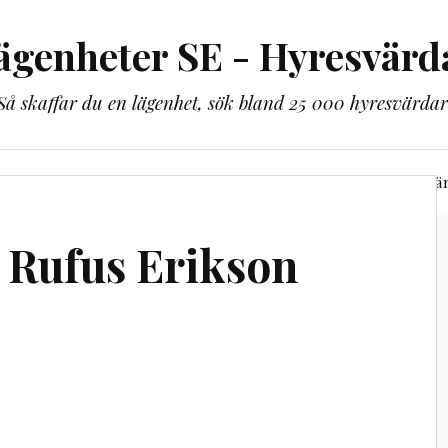
ägenheter SE - Hyresvärd
Så skaffar du en lägenhet, sök bland 25 000 hyresvärdar
lbaka till lägenheter.se
Bli guldmedlem
Alla hyresvä
 Rufus Erikson