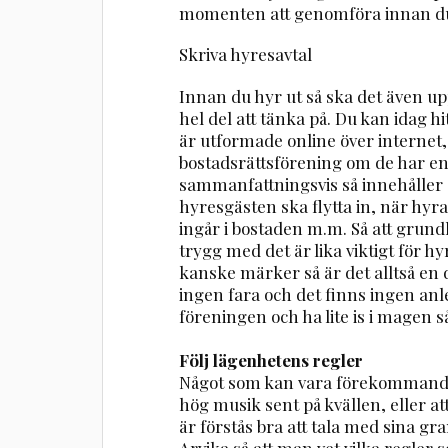
momenten att genomföra innan du 
Skriva hyresavtal
Innan du hyr ut så ska det även upp
hel del att tänka på. Du kan idag 
är utformade online över internet,
bostadsrättsförening om de har en
sammanfattningsvis så innehåller o
hyresgästen ska flytta in, när hyr
ingår i bostaden m.m. Så att grund
trygg med det är lika viktigt för
kanske märker så är det alltså en
ingen fara och det finns ingen anle
föreningen och ha lite is i magen så
Följ lägenhetens regler
Något som kan vara förekommande ä
hög musik sent på kvällen, eller att
är förstås bra att tala med sina g
Arvika så att man vet vilka regler so