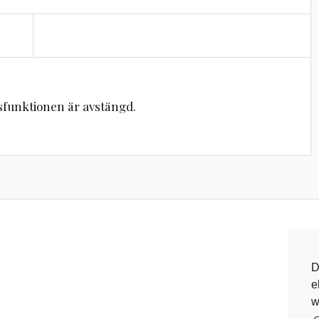
unktionen är avstängd.
D
e
w