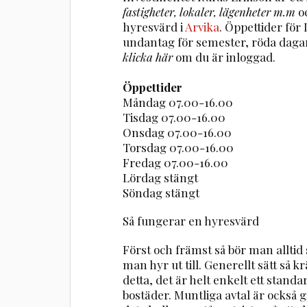
fastigheter, lokaler, lägenheter m.m
o
hyresvärd i
Arvika
. Öppettider fö
undantag för semester, röda daga
klicka här
om du är inloggad.
Öppettider
Måndag 07.00-16.00
Tisdag 07.00-16.00
Onsdag 07.00-16.00
Torsdag 07.00-16.00
Fredag 07.00-16.00
Lördag stängt
Söndag stängt
Så fungerar en hyresvärd
Först och främst så bör man alltid
man hyr ut till. Generellt sätt så
detta, det är helt enkelt ett stand
bostäder. Muntliga avtal är också gi