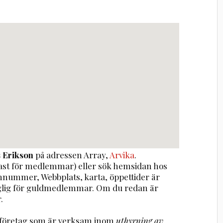
 Erikson
på adressen
Array
,
Arvika
.
st för medlemmar) eller sök hemsidan hos
onnummer, Webbplats, karta, öppettider är
nglig för guldmedlemmar. Om du redan är
.
t företag som är verksam inom
uthyrning av