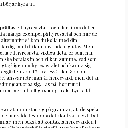
börjar hyra ut.
rättas ett hyresavtal - och där finns det en
hitta många exempel på hyresavtal och hur de
 alternativt så kan du kolla med din
 färdig mall du kan använda dig utav. Men
fta ett hyresavtal viktiga detaljer som när
an ska betalas in och vilken summa, vad som
ligt gå igenom hyresavtalet och känna sig
 hyresgästen som för hyresvärden.Som du
 del ansvar när man är hyresvärd, men det är
dning att oroa sig. Läs på, hör runt i
 kommer allt att gå som på räls. Lycka till!
r att man stör sig på grannar, att de spelar
 de har vilda fester då det skall vara tyst. Det
rannar, men också att kontakta hyresvärden i
m alla bör förhålla sig till. Man har alltså rätt