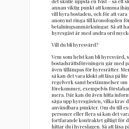
det skulle uppstå en tvist – så ett sk
annan viktig punkt att komma ihåg
vill hyra bostaden, och för att va
anonymt ringa till kronofogden för
betalningsanmärkningar. Så att ha
hyresgäst är med andra ord mycket vi
Vill du bli hyresvärd?
Vem som helst kan bli hyresvärd, 
bostadsrättsföreningen går med 
även tillämpas för hyresrätter. Men
så kan det vara klokt att läsa på li
regelverk samt bestämmelser om o
förekommer, exempelvis förstah
mera. Där kan du även hitta infor
säga upp hyresgästen, vilka krav d
användbara punkter. Om du till exe
personer eller flera så kan det var
fortfarande kontraktet giltigt för
hittar du i hyreslagen. Så att läsa