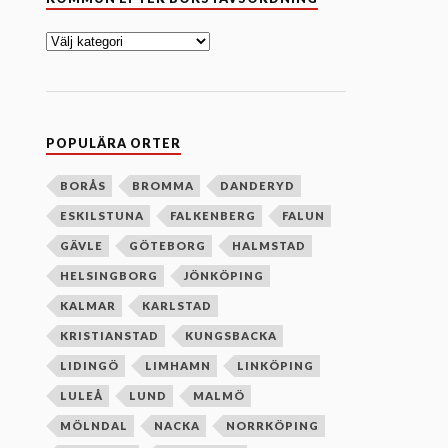
o
m
m
u
n
e
f
t
e
POPULÄRA ORTER
r
b
o
BORÅS
BROMMA
DANDERYD
k
ESKILSTUNA
FALKENBERG
FALUN
s
t
GÄVLE
GÖTEBORG
HALMSTAD
a
v
HELSINGBORG
JÖNKÖPING
s
o
KALMAR
KARLSTAD
r
d
KRISTIANSTAD
KUNGSBACKA
n
i
LIDINGÖ
LIMHAMN
LINKÖPING
n
g
LULEÅ
LUND
MALMÖ
MÖLNDAL
NACKA
NORRKÖPING