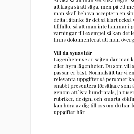
att klaga så att säga, men på ett me
man skall behöva acceptera en sit
detta i åtanke är det så klart också 
tillfullo, så att man inte hamnar i 
varningar till exempel så kan det led
finns dokumenterat att man övergå
Vill du synas här
Lägenheter.se är sajten där man ka
eller hyra lägenheter. Du som vill
passar er bäst. Normalsätt tar vi 
relevanta uppgifter så personer ka
snabbt presentera försäljare som ä
genom att lista hundratals, ja tuse
rubriker, design, och smarta sökfu
kan höra av dig till oss om du har fö
uppgifter här.