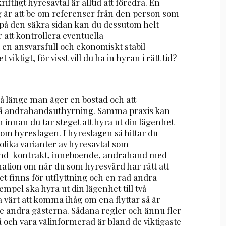
riftligt hyresavtal är alltid att föredra. En
 är att be om referenser från den person som
ra på den säkra sidan kan du dessutom helt
 att kontrollera eventuella
 en ansvarsfull och ekonomiskt stabil
ktigt, för visst vill du ha in hyran i rätt tid?
så länge man äger en bostad och att
på andrahandsuthyrning. Samma praxis kan
 innan du tar steget att hyra ut din lägenhet
te om hyreslagen. I hyreslagen så hittar du
lika varianter av hyresavtal som
and-kontrakt, inneboende, andrahand med
mation om när du som hyresvärd har rätt att
et finns för utflyttning och en rad andra
mpel ska hyra ut din lägenhet till två
a värt att komma ihåg om ena flyttar så är
 de andra gästerna. Sådana regler och ännu fler
 på och vara välinformerad är bland de viktigaste