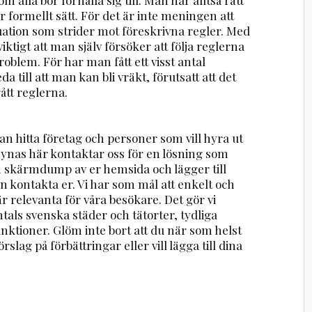
r formellt sätt. För det är inte meningen att
uation som strider mot föreskrivna regler. Med
viktigt att man själv försöker att följa reglerna
problem. För har man fått ett visst antal
a till att man kan bli vräkt, förutsatt att det
tt reglerna.
n hitta företag och personer som vill hyra ut
 synas här kontaktar oss för en lösning som
en skärmdump av er hemsida och lägger till
n kontakta er. Vi har som mål att enkelt och
r relevanta för våra besökare. Det gör vi
ntals svenska städer och tätorter, tydliga
nktioner. Glöm inte bort att du när som helst
rslag på förbättringar eller vill lägga till dina