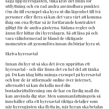
säga upp hyresgästen, vilka krav det finns för
utflyttning och en rad andra användbara punkter.
Om du till exempel ska hyra ut din lägenhet till två
personer eller flera så kan det vara värt att komma
ihåg om ena flyttar så är fortfarande kontraktet
giltigt för de andra gästerna. Sådana regler och
ännu fler hittar du i hyreslagen. Så att läsa på och
vara välinformerad är bland de viktigaste
momenten att genomföra innan du börjar hyra ut.
Skriva hyresavtal
Innan du hyr ut så ska det även upprättas ett
hyresavtal - och där finns det en hel del att tänka
på. Du kan idag hitta många exempel på hyresavtal
och hur de är utformade online över internet,
alternativt så kan du kolla med din
bostadsrättsförening om de har en färdig mall du
kan använda dig utav. Men sammanfattningsvis så
innehåller ofta ett hyresavtal viktiga detaljer som
när hyresgästen ska flytta in, när hyran ska betalas