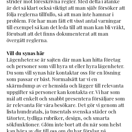
strider mot föreskrivna regler. Med detta i åtanke
är det så klart också viktigt att man själv försöker att
följa reglerna tillfullo, så att man inte hamnar i
problem. För har man fått ett visst antal varningar
till exempel så kan det leda till att man kan bli vräkt,
förutsatt att det finns dokumenterat att man
övergått reglerna.
Vill du synas här
Lägenheter.se är sajten där man kan hitta företag
och personer som vill hyra ut eller hyra lägenheter.
Du som vill synas här kontaktar oss för en lösning
som passar er bäst. Normalsätt tar vi en
skärmdump av er hemsida och lägger till relevanta
uppgifter så personer kan kontakta er. Vi har som
mål att enkelt och snabbt presentera försäljare som
är relevanta för våra besökare. Det gör vi genom att
lista hundratals, ja tusentals svenska städer och
tätorter, tydliga rubriker, design, och smarta
sökfunktioner. Glöm inte bort att du när som helst
kan höra av dig till oss om du har förslag på