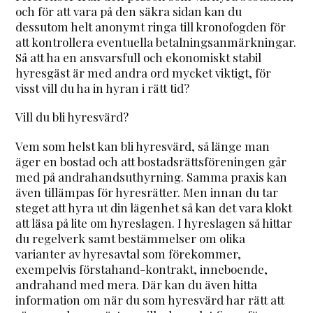
och för att vara på den säkra sidan kan du
dessutom helt anonymt ringa till kronofogden för
att kontrollera eventuella betalningsanmärkningar.
Så att ha en ansvarsfull och ekonomiskt stabil
hyresgäst är med andra ord mycket viktigt, för
visst vill du ha in hyran i rätt tid?
Vill du bli hyresvärd?
Vem som helst kan bli hyresvärd, så länge man
äger en bostad och att bostadsrättsföreningen går
med på andrahandsuthyrning. Samma praxis kan
även tillämpas för hyresrätter. Men innan du tar
steget att hyra ut din lägenhet så kan det vara klokt
att läsa på lite om hyreslagen. I hyreslagen så hittar
du regelverk samt bestämmelser om olika
varianter av hyresavtal som förekommer,
exempelvis förstahand-kontrakt, inneboende,
andrahand med mera. Där kan du även hitta
information om när du som hyresvärd har rätt att