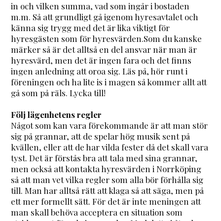
in och vilken summa, vad som ingår i bostaden
m.m. Så att grundligt gå igenom hyresavtalet och
känna sig trygg med det är lika viktigt för
hyresgästen som för hyresvärden.Som du kanske
märker så är det alltså en del ansvar när man är
hyresvärd, men det är ingen fara och det finns
ingen anledning att oroa sig. Läs på, hör runt i
föreningen och ha lite is i magen så kommer allt att
gå som på räls. Lycka till!
Följ lägenhetens regler
Något som kan vara förekommande är att man stör
sig på grannar, att de spelar hög musik sent på
kvällen, eller att de har vilda fester då det skall vara
tyst. Det är förstås bra att tala med sina grannar,
men också att kontakta hyresvärden i Norrköping
så att man vet vilka regler som alla bör förhålla sig
till. Man har alltså rätt att klaga så att säga, men på
ett mer formellt sätt. För det är inte meningen att
man skall behöva acceptera en situation som