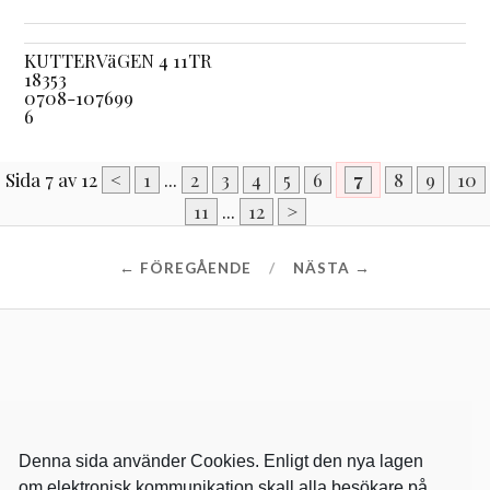
KUTTERVäGEN 4 11TR
18353
0708-107699
6
Sida 7 av 12
<
1
...
2
3
4
5
6
7
8
9
10
11
...
12
>
← FÖREGÅENDE
NÄSTA →
Denna sida använder Cookies. Enligt den nya lagen
om elektronisk kommunikation skall alla besökare på