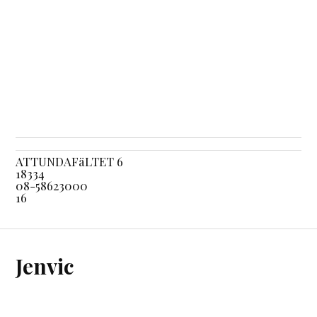
ATTUNDAFäLTET 6
18334
08-58623000
16
Jenvic