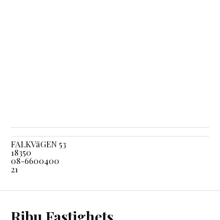
FALKVäGEN 53
18350
08-6600400
21
Ribu Fastighets