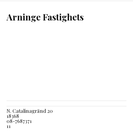
Arninge Fastighets
N. Catalinagränd 20
18368
08-7687371
11