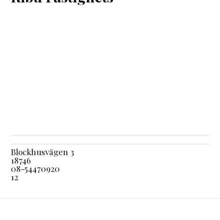
Blockhusvägen 3
18746
08-54470920
12