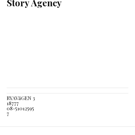
Story Agency
RYAVäGEN 3
18777
08-51012595
7