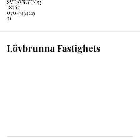
SVEAVäGEN 55
18762
070-7454115
31
Lövbrunna Fastighets