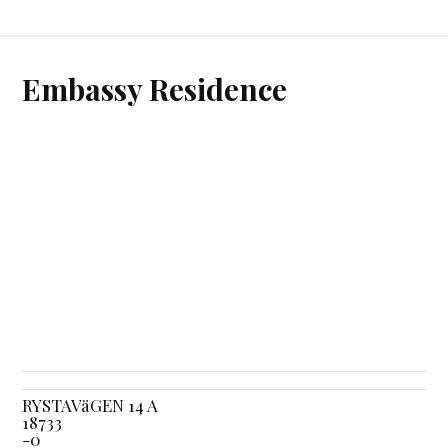
Embassy Residence
RYSTAVäGEN 14 A
18733
-0