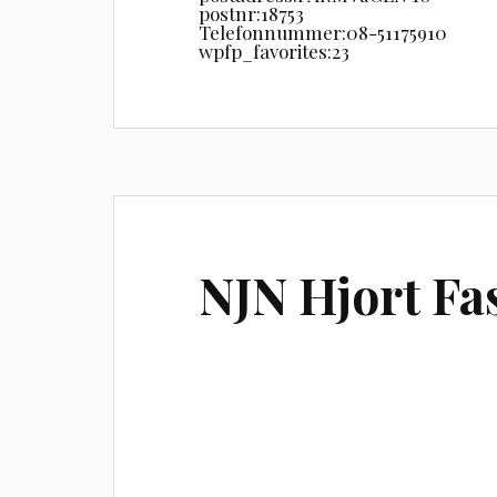
postnr:
18753
Telefonnummer:
08-51175910
wpfp_favorites:
23
NJN Hjort Fa