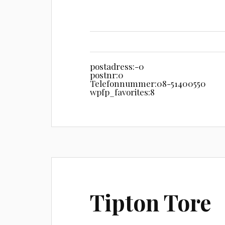
postadress:
-0
postnr:
0
Telefonnummer:
08-51400550
wpfp_favorites:
8
Tipton Tore