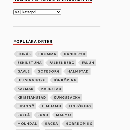
o
m
m
u
n
e
f
t
e
POPULÄRA ORTER
r
b
o
BORÅS
BROMMA
DANDERYD
k
ESKILSTUNA
FALKENBERG
FALUN
s
t
GÄVLE
GÖTEBORG
HALMSTAD
a
v
HELSINGBORG
JÖNKÖPING
s
o
KALMAR
KARLSTAD
r
d
KRISTIANSTAD
KUNGSBACKA
n
i
LIDINGÖ
LIMHAMN
LINKÖPING
n
g
LULEÅ
LUND
MALMÖ
MÖLNDAL
NACKA
NORRKÖPING