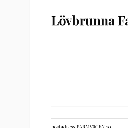
Lövbrunna Fa
postadress:
PARMVäGEN 10