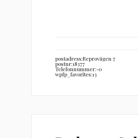
postadress:
Reprovägen 7
postnr:
18377
Telefonnummer:
-0
wpfp_favorites:
13