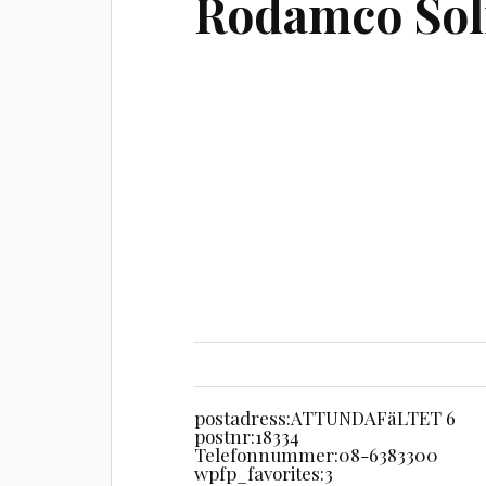
Rodamco Sol
postadress:
ATTUNDAFäLTET 6
postnr:
18334
Telefonnummer:
08-6383300
wpfp_favorites:
3