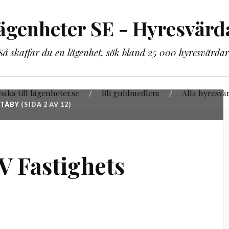
ägenheter SE - Hyresvärd
Så skaffar du en lägenhet, sök bland 25 000 hyresvärdar
lbaka till lägenheter.se
Bli guldmedlem
Alla hyresvä
 TÄBY
(SIDA 2 AV 12)
V Fastighets