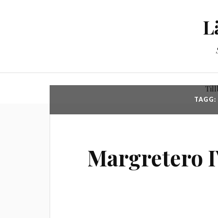
L
Til
TAGG:
Margretero I