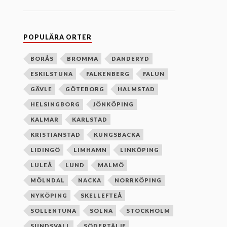
n
e
f
t
e
POPULÄRA ORTER
r
b
o
BORÅS
BROMMA
DANDERYD
k
ESKILSTUNA
FALKENBERG
FALUN
s
t
GÄVLE
GÖTEBORG
HALMSTAD
a
v
HELSINGBORG
JÖNKÖPING
s
o
KALMAR
KARLSTAD
r
d
KRISTIANSTAD
KUNGSBACKA
n
i
LIDINGÖ
LIMHAMN
LINKÖPING
n
g
LULEÅ
LUND
MALMÖ
MÖLNDAL
NACKA
NORRKÖPING
NYKÖPING
SKELLEFTEÅ
SOLLENTUNA
SOLNA
STOCKHOLM
SUNDSVALL
SÖDERTÄLJE