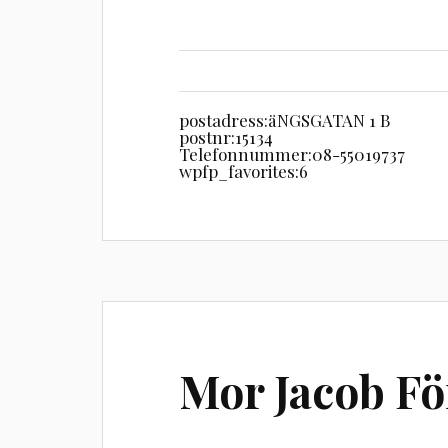
postadress:
äNGSGATAN 1 B
postnr:
15134
Telefonnummer:
08-55019737
wpfp_favorites:
6
Mor Jacob Fö