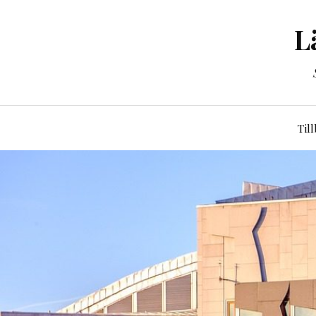
L
Til