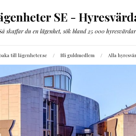
ägenheter SE - Hyresvärd
Så skaffar du en lägenhet, sök bland 25 000 hyresvärdar
lbaka till lägenheter.se
Bli guldmedlem
Alla hyresvä