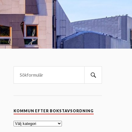
K
KOMMUN EFTER BOKSTAVSORDNING
o
m
m
u