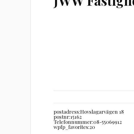
JWW Fastigh
postadress:
Hovslagarvägen 18
postnr:
15162
Telefonnummer:
08-55069912
wpfp_favorites:
20