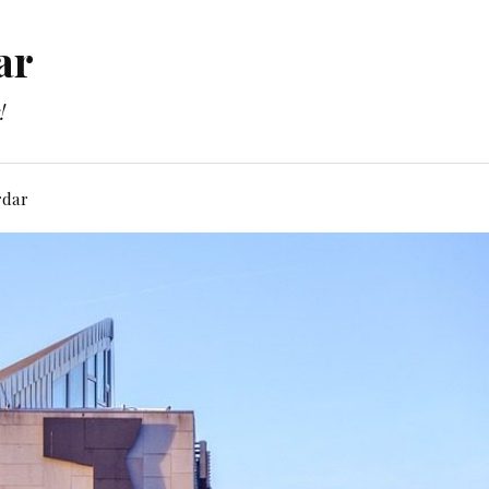
ar
!
rdar