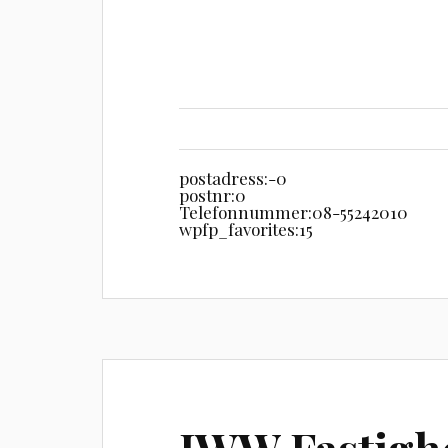
postadress:
-0
postnr:
0
Telefonnummer:
08-55242010
wpfp_favorites:
15