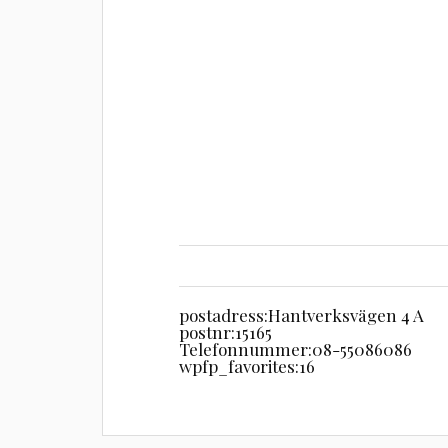
postadress:
Hantverksvägen 4 A
postnr:
15165
Telefonnummer:
08-55086086
wpfp_favorites:
16