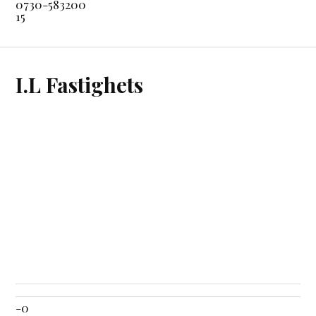
0730-583200
15
I.L Fastighets
-0