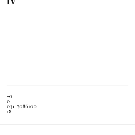
IV
-0
0
031-7086100
18