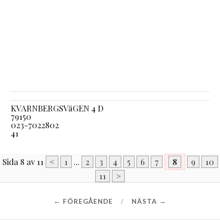
KVARNBERGSVäGEN 4 D
79150
023-7022802
41
Sida 8 av 11
<
1
...
2
3
4
5
6
7
8
9
10
11
>
← FÖREGÅENDE
NÄSTA →