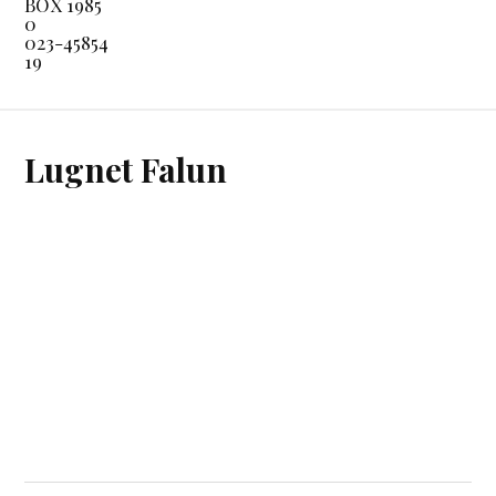
BOX 1985
0
023-45854
19
Lugnet Falun