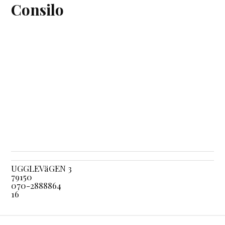
Consilo
UGGLEVäGEN 3
79150
070-2888864
16