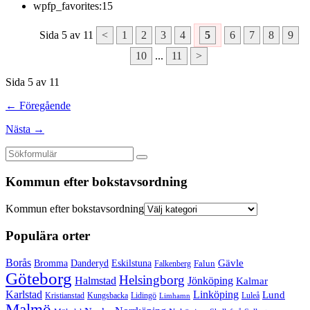
wpfp_favorites:
15
Sida 5 av 11
<
1
2
3
4
5
6
7
8
9
10
...
11
>
Sida 5 av 11
← Föregående
Nästa →
Kommun efter bokstavsordning
Kommun efter bokstavsordning
Populära orter
Borås
Gävle
Bromma
Danderyd
Eskilstuna
Falun
Falkenberg
Göteborg
Helsingborg
Halmstad
Jönköping
Kalmar
Karlstad
Linköping
Lund
Kristianstad
Kungsbacka
Lidingö
Luleå
Limhamn
Malmö