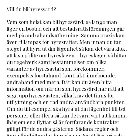
Vill du bli hyresvärd?
Vem som helst kan bli hyresvärd, så länge man
äger en bostad och att bostadsrättsföreningen går
med på andrahandsuthyrning. Samma praxis kan
även tillämpas för hyresrätter. Men innan du tar
steget att hyra ut din lägenhet så kan det vara klokt
att läsa på lite om hyreslagen. I hyreslagen så hittar
du regelverk samt bestämmelser om olika
varianter av hyresavtal som förekommer,
exempelvis förstahand-kontrakt, inneboende,
andrahand med mera. Där kan du även hitta
information om när du som hyresvärd har rätt att
säga upp hyresgästen, vilka krav det finns för
utflyttning och en rad andra användbara punkter.
Om du till exempel ska hyra ut din lägenhet till två
personer eller flera så kan det vara värt att komma
ihåg om ena flyttar så är fortfarande kontraktet
giltigt för de andra gästerna. Sådana regler och
ännu fler hittar du i hyreslagen. Så att läsa på och