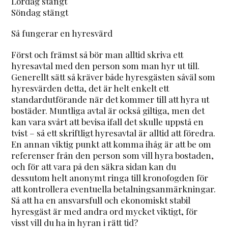
Lördag stängt
Söndag stängt
Så fungerar en hyresvärd
Först och främst så bör man alltid skriva ett
hyresavtal med den person som man hyr ut till.
Generellt sätt så kräver både hyresgästen såväl som
hyresvärden detta, det är helt enkelt ett
standardutförande när det kommer till att hyra ut
bostäder. Muntliga avtal är också giltiga, men det
kan vara svårt att bevisa ifall det skulle uppstå en
tvist – så ett skriftligt hyresavtal är alltid att föredra.
En annan viktig punkt att komma ihåg är att be om
referenser från den person som vill hyra bostaden,
och för att vara på den säkra sidan kan du
dessutom helt anonymt ringa till kronofogden för
att kontrollera eventuella betalningsanmärkningar.
Så att ha en ansvarsfull och ekonomiskt stabil
hyresgäst är med andra ord mycket viktigt, för
visst vill du ha in hyran i rätt tid?