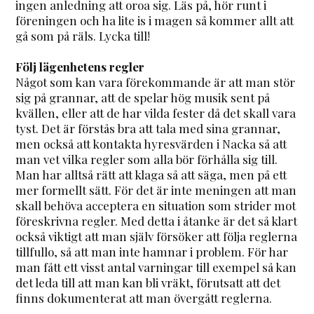
ingen anledning att oroa sig. Läs på, hör runt i
föreningen och ha lite is i magen så kommer allt att
gå som på räls. Lycka till!
Följ lägenhetens regler
Något som kan vara förekommande är att man stör
sig på grannar, att de spelar hög musik sent på
kvällen, eller att de har vilda fester då det skall vara
tyst. Det är förstås bra att tala med sina grannar,
men också att kontakta hyresvärden i Nacka så att
man vet vilka regler som alla bör förhålla sig till.
Man har alltså rätt att klaga så att säga, men på ett
mer formellt sätt. För det är inte meningen att man
skall behöva acceptera en situation som strider mot
föreskrivna regler. Med detta i åtanke är det så klart
också viktigt att man själv försöker att följa reglerna
tillfullo, så att man inte hamnar i problem. För har
man fått ett visst antal varningar till exempel så kan
det leda till att man kan bli vräkt, förutsatt att det
finns dokumenterat att man övergått reglerna.