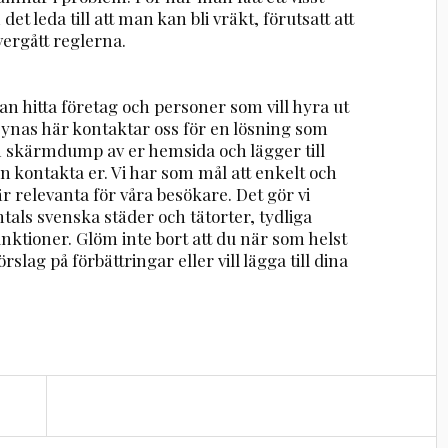
et leda till att man kan bli vräkt, förutsatt att
ergått reglerna.
n hitta företag och personer som vill hyra ut
 synas här kontaktar oss för en lösning som
en skärmdump av er hemsida och lägger till
n kontakta er. Vi har som mål att enkelt och
r relevanta för våra besökare. Det gör vi
ntals svenska städer och tätorter, tydliga
nktioner. Glöm inte bort att du när som helst
rslag på förbättringar eller vill lägga till dina