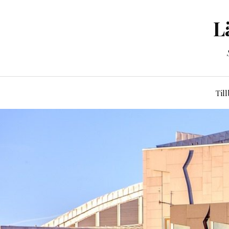
L
Til