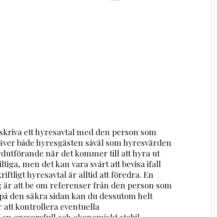
 skriva ett hyresavtal med den person som
 kräver både hyresgästen såväl som hyresvärden
ardutförande när det kommer till att hyra ut
ltiga, men det kan vara svårt att bevisa ifall
riftligt hyresavtal är alltid att föredra. En
 är att be om referenser från den person som
ra på den säkra sidan kan du dessutom helt
 att kontrollera eventuella
 en ansvarsfull och ekonomiskt stabil