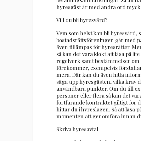
hyresgäst är med andra ord mycket vi
Vill du bli hyresvärd?
Vem som helst kan bli hyresvärd, 
bostadsrättsföreningen går med 
även tillämpas för hyresrätter. Men
så kan det vara klokt att läsa på li
regelverk samt bestämmelser om o
förekommer, exempelvis förstah
mera. Där kan du även hitta infor
säga upp hyresgästen, vilka krav d
användbara punkter. Om du till exe
personer eller flera så kan det var
fortfarande kontraktet giltigt för
hittar du i hyreslagen. Så att läsa
momenten att genomföra innan du 
Skriva hyresavtal