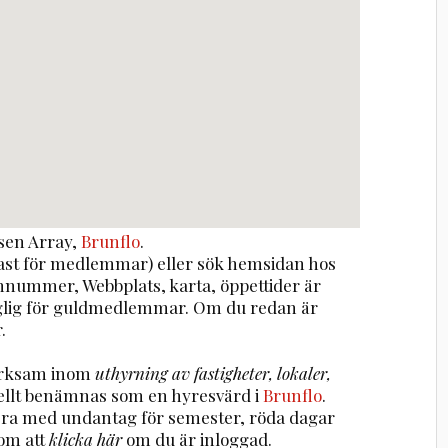
ssen
Array
,
Brunflo
.
st för medlemmar) eller sök hemsidan hos
onnummer, Webbplats, karta, öppettider är
nglig för guldmedlemmar. Om du redan är
.
verksam inom
uthyrning av fastigheter, lokaler,
ellt benämnas som en hyresvärd i
Brunflo
.
iera med undantag för semester, röda dagar
om att
klicka här
om du är inloggad.