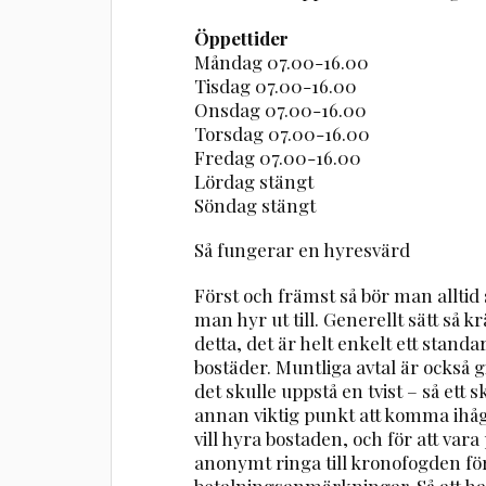
Öppettider
Måndag 07.00-16.00
Tisdag 07.00-16.00
Onsdag 07.00-16.00
Torsdag 07.00-16.00
Fredag 07.00-16.00
Lördag stängt
Söndag stängt
Så fungerar en hyresvärd
Först och främst så bör man alltid
man hyr ut till. Generellt sätt så
detta, det är helt enkelt ett stand
bostäder. Muntliga avtal är också gi
det skulle uppstå en tvist – så ett sk
annan viktig punkt att komma ihåg
vill hyra bostaden, och för att va
anonymt ringa till kronofogden för
betalningsanmärkningar. Så att ha