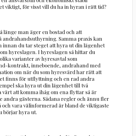
ktigt, för visst vill du ha in hyran i rätt tid?
så länge man äger en bostad och att
på andrahandsuthyrning. Samma praxis kan
 innan du tar steget att hyra ut din lägenhet
te om hyreslagen. I hyreslagen så hittar du
lika varianter av hyresavtal som
and-kontrakt, inneboende, andrahand med
mation om när du som hyresvärd har rätt att
et finns för utflyttning och en rad andra
mpel ska hyra ut din lägenhet till två
a värt att komma ihåg om ena flyttar så är
 de andra gästerna. Sådana regler och ännu fler
 på och vara välinformerad är bland de viktigaste
börjar hyra ut.