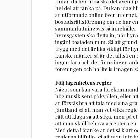
Innan du hyr ut så ska det även upp
hel del att tänka på. Du kan idag 
är utformade online över internet,
bostadsrättsförening om de har en
sammanfattningsvis så innehåller o
hyresgästen ska flytta in, när hyr
ingår i bostaden m.m. Så att grund
trygg med det är lika viktigt för
kanske märker så är det alltså en
ingen fara och det finns ingen anle
föreningen och ha lite is i magen så
Följ lägenhetens regler
Något som kan vara förekommande ä
hög musik sent på kvällen, eller att
är förstås bra att tala med sina g
Jämtland så att man vet vilka regler
rätt att klaga så att säga, men på 
att man skall behöva acceptera en 
Med detta i åtanke är det så klart oc
reglerna tillfullo, så att man inte 