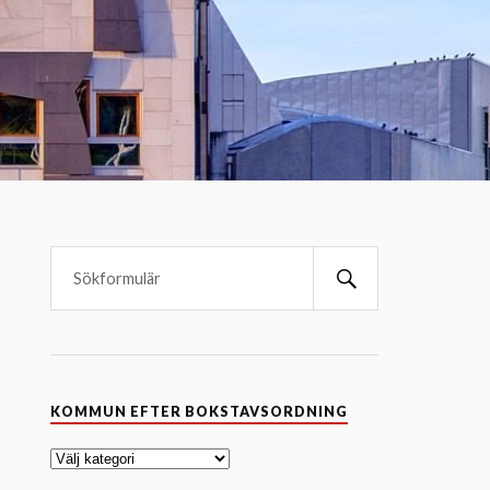
K
KOMMUN EFTER BOKSTAVSORDNING
o
m
m
u