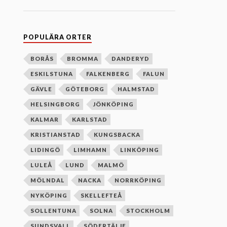
n
e
f
t
e
POPULÄRA ORTER
r
b
o
BORÅS
BROMMA
DANDERYD
k
ESKILSTUNA
FALKENBERG
FALUN
s
t
GÄVLE
GÖTEBORG
HALMSTAD
a
v
HELSINGBORG
JÖNKÖPING
s
o
KALMAR
KARLSTAD
r
d
KRISTIANSTAD
KUNGSBACKA
n
i
LIDINGÖ
LIMHAMN
LINKÖPING
n
g
LULEÅ
LUND
MALMÖ
MÖLNDAL
NACKA
NORRKÖPING
NYKÖPING
SKELLEFTEÅ
SOLLENTUNA
SOLNA
STOCKHOLM
SUNDSVALL
SÖDERTÄLJE