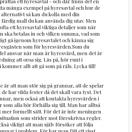
rättas ett hyresavtal - och där finns det en
hitta många exempel på hyresavtal och hur de
 alternativt så kan du kolla med din
 färdig mall du kan använda dig utav. Men
fta ett hyresavtal viktiga detaljer som när
an ska betalas in och vilken summa, vad som
ligt gå igenom hyresavtalet och känna sig
 hyresgästen som för hyresvärden.Som du
 del ansvar när man är hyresvärd, men det är
dning att oroa sig. Läs på, hör runt i
 kommer allt att gå som på räls. Lycka till!
r att man stör sig på grannar, att de spelar
 de har vilda fester då det skall vara tyst. Det
rannar, men också att kontakta hyresvärden i
 som alla bör förhålla sig till. Man har alltså
ett mer formellt sätt. För det är inte meningen
situation som strider mot föreskrivna regler.
kså viktigt att man själv försöker att följa
hamnar i problem. För har man fått ett visst