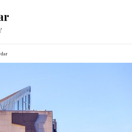
ar
!
rdar