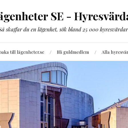
ägenheter SE - Hyresvärd
Så skaffar du en lägenhet, sök bland 25 000 hyresvärdar
lbaka till lägenheter.se
Bli guldmedlem
Alla hyresvä