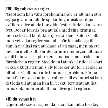
Följ lägenhetens regler
Något som kan vara förekommande är att man stör
sig på grannar, att de spelar hög musik sent på
kvällen, eller att de har vilda fester då det skall vara
tyst. Det är förstås bra att tala med sina grannar,
men också att kontakta hyresvärden i Solna så att
man vet vilka regler som alla bör förhålla sig till.
Man har alltså rätt att klaga så att säga, men på ett
mer formellt sätt. För det är inte meningen att man
skall behöva acceptera en situation som strider mot
föreskrivna regler. Med detta i åtanke är det så klart
också viktigt att man själv försöker att följa reglerna
tillfullo, så att man inte hamnar i problem. För har
man fått ett visst antal varningar till exempel så kan
det leda till att man kan bli vräkt, förutsatt att det
finns dokumenterat att man övergått reglerna.
Vill du synas här
Lägenheter.se är sajten där man kan hitta företag