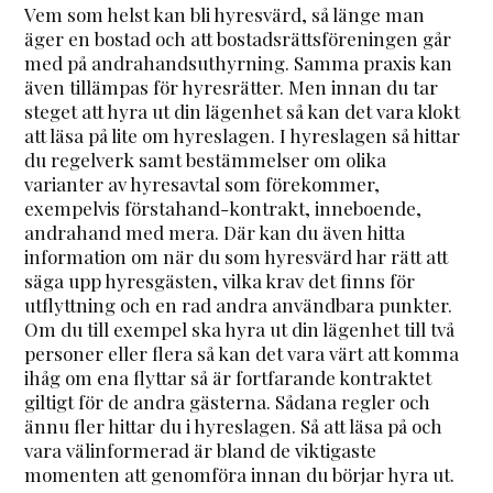
Vem som helst kan bli hyresvärd, så länge man
äger en bostad och att bostadsrättsföreningen går
med på andrahandsuthyrning. Samma praxis kan
även tillämpas för hyresrätter. Men innan du tar
steget att hyra ut din lägenhet så kan det vara klokt
att läsa på lite om hyreslagen. I hyreslagen så hittar
du regelverk samt bestämmelser om olika
varianter av hyresavtal som förekommer,
exempelvis förstahand-kontrakt, inneboende,
andrahand med mera. Där kan du även hitta
information om när du som hyresvärd har rätt att
säga upp hyresgästen, vilka krav det finns för
utflyttning och en rad andra användbara punkter.
Om du till exempel ska hyra ut din lägenhet till två
personer eller flera så kan det vara värt att komma
ihåg om ena flyttar så är fortfarande kontraktet
giltigt för de andra gästerna. Sådana regler och
ännu fler hittar du i hyreslagen. Så att läsa på och
vara välinformerad är bland de viktigaste
momenten att genomföra innan du börjar hyra ut.