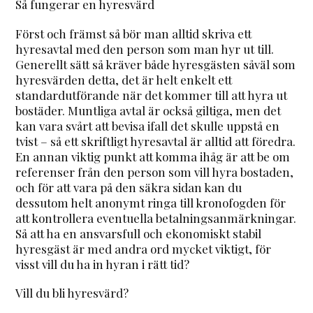
Så fungerar en hyresvärd
Först och främst så bör man alltid skriva ett
hyresavtal med den person som man hyr ut till.
Generellt sätt så kräver både hyresgästen såväl som
hyresvärden detta, det är helt enkelt ett
standardutförande när det kommer till att hyra ut
bostäder. Muntliga avtal är också giltiga, men det
kan vara svårt att bevisa ifall det skulle uppstå en
tvist – så ett skriftligt hyresavtal är alltid att föredra.
En annan viktig punkt att komma ihåg är att be om
referenser från den person som vill hyra bostaden,
och för att vara på den säkra sidan kan du
dessutom helt anonymt ringa till kronofogden för
att kontrollera eventuella betalningsanmärkningar.
Så att ha en ansvarsfull och ekonomiskt stabil
hyresgäst är med andra ord mycket viktigt, för
visst vill du ha in hyran i rätt tid?
Vill du bli hyresvärd?