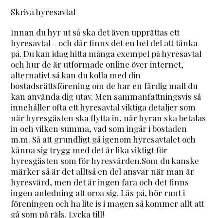
Skriva hyresavtal
Innan du hyr ut så ska det även upprättas ett
hyresavtal - och där finns det en hel del att tänka
på. Du kan idag hitta många exempel på hyresavtal
och hur de är utformade online över internet,
alternativt så kan du kolla med din
bostadsrättsförening om de har en färdig mall du
kan använda dig utav. Men sammanfattningsvis så
innehåller ofta ett hyresavtal viktiga detaljer som
när hyresgästen ska flytta in, när hyran ska betalas
in och vilken summa, vad som ingår i bostaden
m.m. Så att grundligt gå igenom hyresavtalet och
känna sig trygg med det är lika viktigt för
hyresgästen som för hyresvärden.Som du kanske
märker så är det alltså en del ansvar när man är
hyresvärd, men det är ingen fara och det finns
ingen anledning att oroa sig. Läs på, hör runt i
föreningen och ha lite is i magen så kommer allt att
gå som på räls. Lycka till!